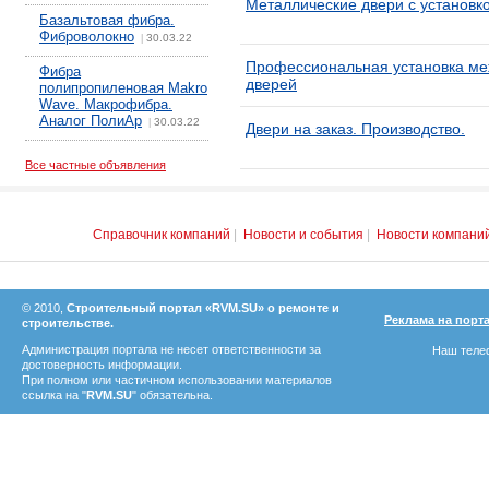
Металлические двери с установко
Базальтовая фибра.
Фиброволокно
30.03.22
|
Профессиональная установка ме
Фибра
дверей
полипропиленовая Makro
Wave. Макрофибра.
Аналог ПолиАр
30.03.22
|
Двери на заказ. Производство.
Все частные объявления
Справочник компаний
|
Новости и события
|
Новости компани
© 2010,
Строительный портал «RVM.SU» о ремонте и
Реклама на порт
строительстве.
Администрация портала не несет ответственности за
Наш телеф
достоверность информации.
При полном или частичном использовании материалов
ссылка на "
RVM.SU
" обязательна.