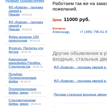
Новые объявления
Работаем так же на зака
ФД «Ковров» - продажа
пожеланий.
дверей в
Перьми
30.03.22
|
11000 руб.
Цена:
ФД «Ковров» - продажа
дверей в
Контакты:
Перьми
30.03.22
|
Александр
,
+7 (495) 796-61-
Фибра анкерная 1/50,
проволочная
30.03.22
|
Флорсил. Пропитка для
бетона
Другие объявления в 
30.03.22
|
входные, стальные дв
Композитная
макрофибра FibraMax.
Стеклопластик
ФД «Ковров» - продажа дверей в
30.03.22
|
ПолиАрм.
Полипропиленовая
ФД «Ковров» - продажа дверей в
фибра
30.03.22
|
Полипропиленовая
фибра, микро
30.03.22
|
Продам стальные входные двери 
Стекловолоконная
фибра, микро
30.03.22
|