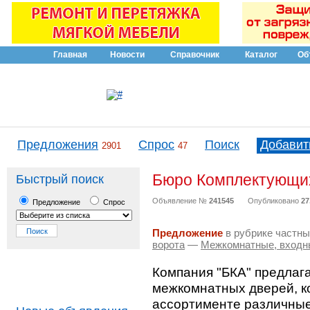
Главная
Новости
Справочник
Каталог
Об
Предложения
Спрос
Поиск
Добавит
2901
47
Бюро Комплектующих
Быстрый поиск
Объявление №
241545
Опубликовано
27
Предложение
Спрос
Предложение
в рубрике частны
ворота
—
Межкомнатные, входн
Компания "БКА" предлаг
межкомнатных дверей, ко
ассортименте различны