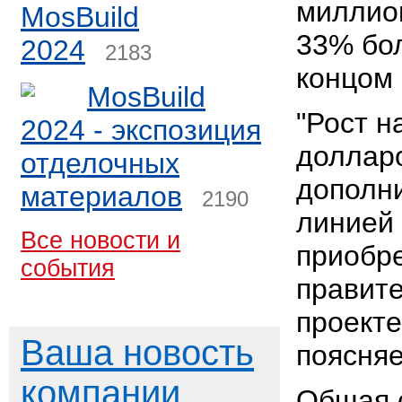
миллион
MosBuild
33% бо
2024
2183
концом 
MosBuild
"Рост н
2024 - экспозиция
доллар
отделочных
дополн
материалов
2190
линией 
Все новости и
приобр
события
правит
проекте
Ваша новость
поясняе
компании
Общая 