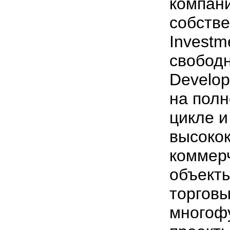
компани
собстве
Investm
свобод
Develo
на пол
цикле и
высоко
коммер
объекты
торговы
многоф