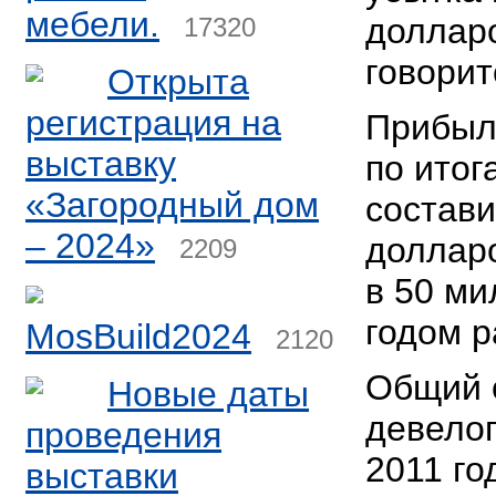
мебели.
долларо
17320
говорит
Открыта
регистрация на
Прибыл
выставку
по итог
«Загородный дом
состави
– 2024»
долларо
2209
в 50 м
годом р
MosBuild2024
2120
Общий 
Новые даты
девелоп
проведения
2011 го
выставки