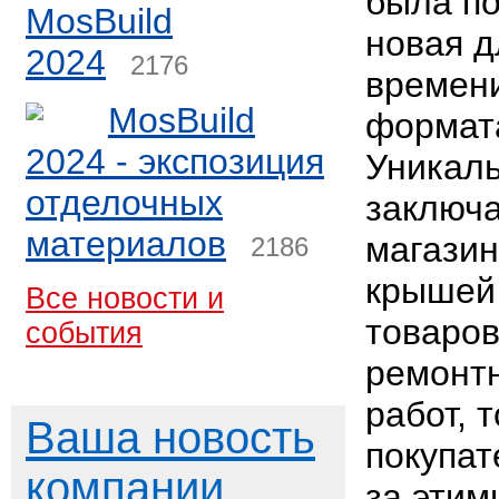
была п
MosBuild
новая д
2024
2176
времени
MosBuild
формата
2024 - экспозиция
Уникаль
отделочных
заключа
материалов
магазин
2186
крышей 
Все новости и
товаров
события
ремонтн
работ, 
Ваша новость
покупат
компании
за этим