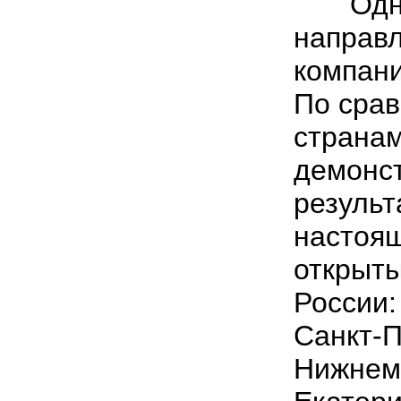
Одним
направл
компани
По срав
странам
демонс
результ
настоящ
открыты
России: 
Санкт-П
Нижнем 