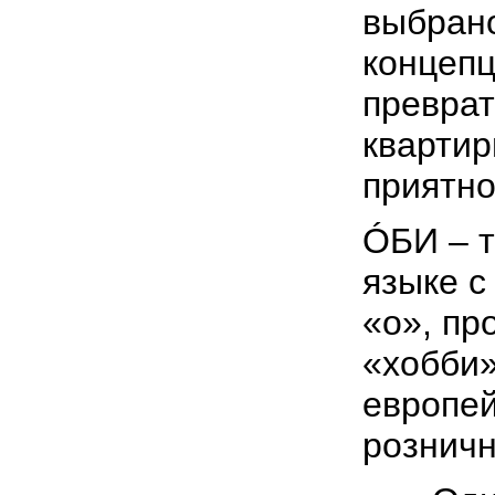
выбран
концепц
преврат
квартир
приятно
ÓБИ – т
языке с
«о», пр
«хобби
европей
розничн