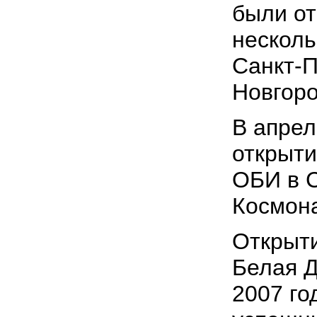
были от
несколь
Санкт-П
Новгоро
В апрел
открыти
ОБИ в С
Космона
Открыт
Белая Д
2007 го