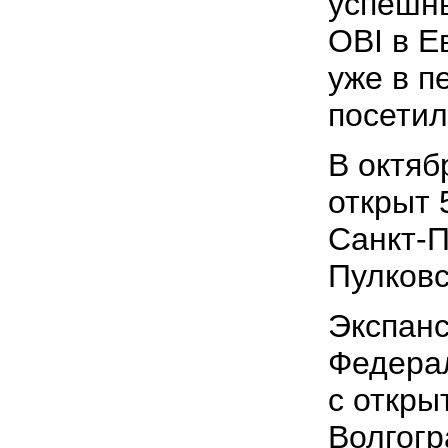
успешны
OBI в Е
уже в п
посетил
В октяб
открыт 
Санкт-П
Пулковс
Экспан
Федера
с откры
Волгогр