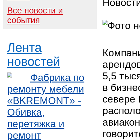
Новост
Все новости и
события
Лента
Компани
новостей
арендо
5,5 тыс
Фабрика по
в бизне
ремонту мебели
севере 
«BKREMONT» -
распол
Обивка,
авиакон
перетяжка и
говорит
ремонт