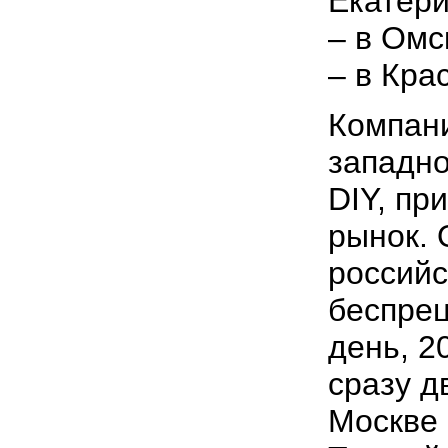
Екатери
– в Омс
– в Кра
Компани
западн
DIY, пр
рынок. 
российс
беспрец
день, 2
сразу д
Москве 