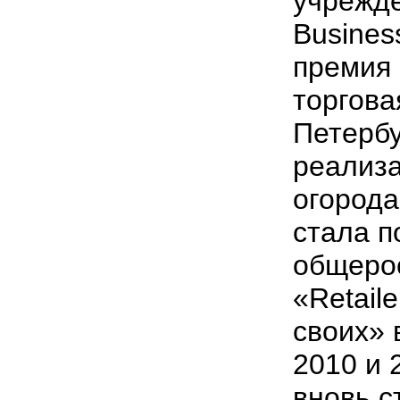
учрежд
Busines
премия
торгова
Петербу
реализа
огорода
стала 
общерос
«Retail
своих» 
2010 и 
вновь с