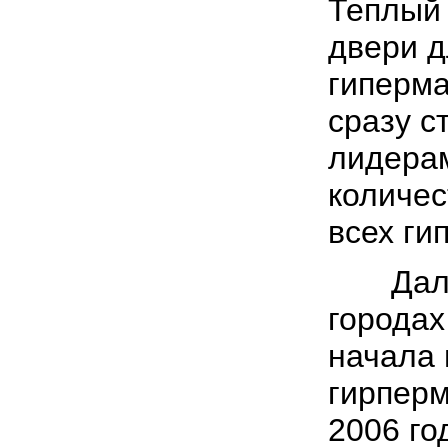
Теплый 
двери д
гиперма
сразу 
лидерам
количес
всех ги
Дальн
городах
начала 
гирперм
2006 го