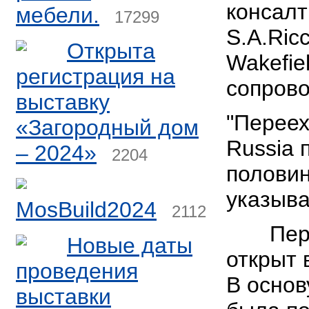
консалт
мебели.
17299
S.A.Ric
Открыта
Wakefie
регистрация на
сопрово
выставку
"Переех
«Загородный дом
Russia 
– 2024»
2204
половин
указыва
MosBuild2024
2112
Первы
Новые даты
открыт 
проведения
В основ
выставки