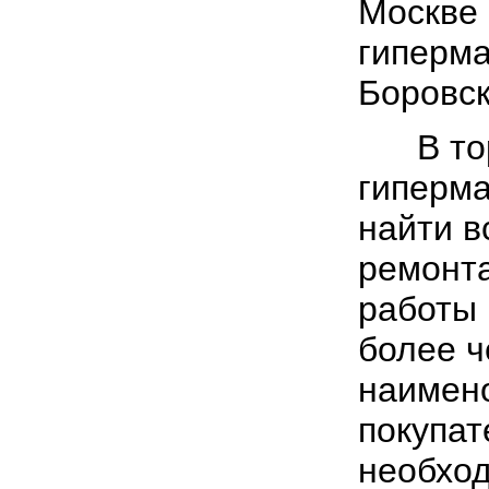
Москве 
гиперма
Боровск
В торг
гиперма
найти в
ремонта
работы 
более ч
наимен
покупат
необход