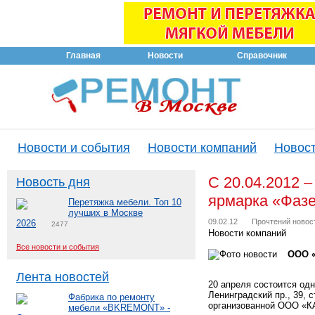
Главная
Новости
Справочник
Новости и события
Новости компаний
Новост
С 20.04.2012 
Новость дня
ярмарка «Фаз
Перетяжка мебели. Топ 10
лучших в Москве
09.02.12
Прочтений новос
2026
2477
Новости компаний
Все новости и события
ООО 
Лента новостей
20 апреля состоится од
Ленинградский пр., 39, 
Фабрика по ремонту
организованной ООО «
мебели «BKREMONT» -