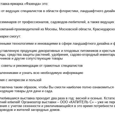
тавка-ярмарка «Фазенда» это:
 от ведущих специалистов в области флористики, ландшафтного дизайн
семинаров от профессионалов, садоводов-любителей, а также ведущих 
компаний-производителей из Москвы, Московской области, Краснодарско
марки смогут:
енными технологиями и инновациями в сфере ландшафтного дизайна и 
ставленную продукцию декоративных и плодовых питомников и крестья
вицы, средства защиты растений, удобрения, садово-огородный инвентар
чников и другие сопутствующие товары
советы и рекомендации от грамотных специалистов
ленниками и узнать всю необходимую информацию
мя с интересом и пользой
тавлена таким образом, чтобы Вы смогли наиболее полно ознакомиться 
дходящие товары для дачи и сада.
любившаяся выставка проходит два раза в год: весной и осенью. Кстат
тний юбилей! Организатор выставки – ООО «КАПИТЕЛЬ С» – уже не пер
ения с учетом сезонности и увеличивающейся в это время потребности в
адоводов и жителей загородных домов.