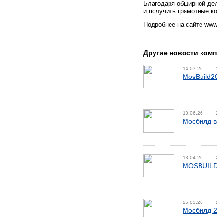
Благодаря обширной дел
и получить грамотные к
Подробнее на сайте www.
Другие новости комп
14.07.26
MosBuild2
10.06.26
Мосбилд в
13.04.26
MOSBUILD
25.03.26
Мосбилд 