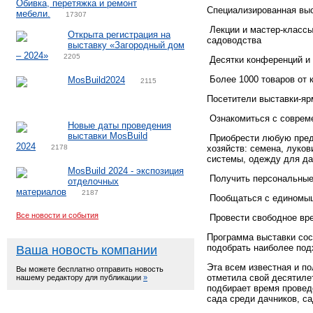
Обивка, перетяжка и ремонт
Специализированная выс
мебели.
17307
Лекции и мастер-классы
Открыта регистрация на
садоводства
выставку «Загородный дом
– 2024»
2205
Десятки конференций и 
Более 1000 товаров от 
MosBuild2024
2115
Посетители выставки-яр
Ознакомиться с соврем
Новые даты проведения
выставки MosBuild
Приобрести любую пред
2024
2178
хозяйств: семена, луко
системы, одежду для да
MosBuild 2024 - экспозиция
Получить персональные 
отделочных
материалов
2187
Пообщаться с единомыш
Все новости и события
Провести свободное вре
Программа выставки сос
подобрать наиболее по
Ваша новость компании
Эта всем известная и по
Вы можете бесплатно отправить новость
отметила свой десятиле
нашему редактору для публикации
»
подбирает время провед
сада среди дачников, с