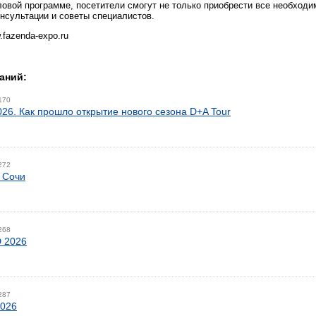
овой программе, посетители смогут не только приобрести все необходим
онсультации и советы специалистов.
fazenda-expo.ru
аний:
170
026. Как прошло открытие нового сезона D+A Tour
272
 Сочи
268
 2026
287
2026