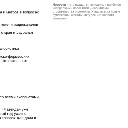
Новости
– это раздел с последними наиболее
интересными новостями и событиями,
строительства и ремонта. У нас всегда новые
а и метров в вопросах
публикации, сюжеты, актуальные новости
компаний.
теле- и радиоканалов
го края и Зауралья
флористики
нско-фермерских
ь, отопительные
со всеми экспонатами,
и, «Фазенда» уже
вый год удачно
 товарах для дачи и