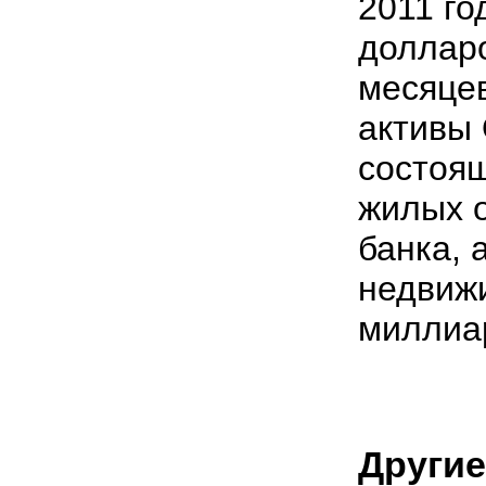
2011 го
долларо
месяцев
активы
состоящ
жилых о
банка, 
недвижи
миллиа
Другие