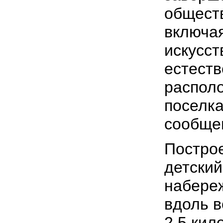
общест
включая
искусст
естеств
распол
поселка
сообще
Построе
детский
набереж
вдоль 
2,5 кил