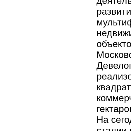
деятел
развити
мульти
недвиж
объекто
Московс
Девело
реализо
квадра
коммер
гектаро
На сег
стадии 