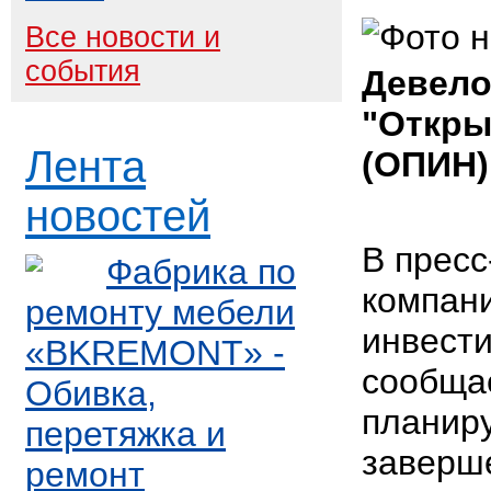
Все новости и
события
Девело
"Откры
Лента
(ОПИН)
новостей
В пресс
Фабрика по
компан
ремонту мебели
инвест
«BKREMONT» -
сообщае
Обивка,
планиру
перетяжка и
заверш
ремонт