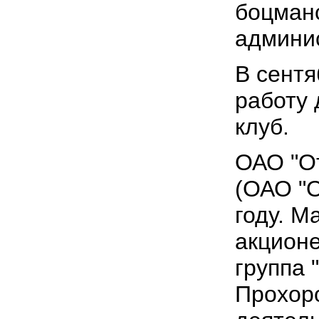
боцманс
админис
В сентя
работу 
клуб.
ОАО "О
(ОАО "
году. 
акцион
группа 
Прохор