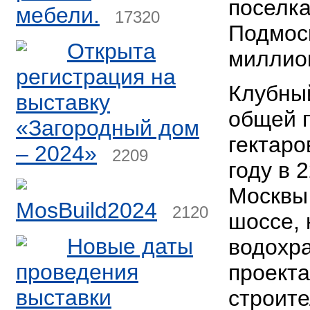
поселка
мебели.
17320
Подмоск
Открыта
миллио
регистрация на
Клубный
выставку
общей 
«Загородный дом
гектаро
– 2024»
2209
году в 
Москвы
MosBuild2024
2120
шоссе, 
Новые даты
водохр
проведения
проект
выставки
строите