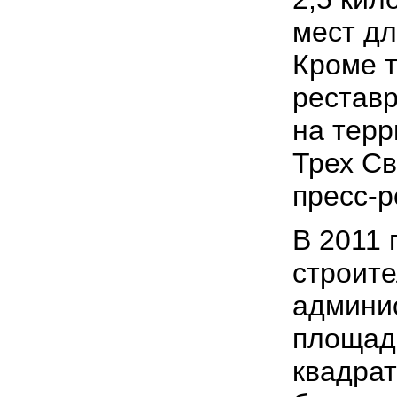
мест дл
Кроме т
рестав
на терр
Трех Св
пресс-р
В 2011 
строите
админи
площад
квадрат