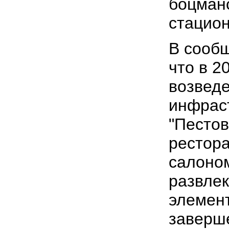
боцманс
стацион
В сообщ
что в 2
возведе
инфрас
"Пестов
рестора
салоном
развле
элемент
заверш