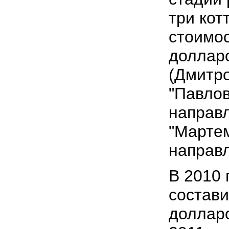
три кот
стоимо
долларо
(Дмитро
"Павлов
направл
"Мартем
направл
В 2010 
состав
долларо