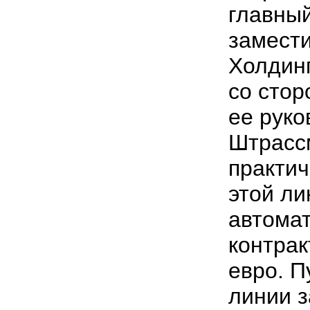
главны
замест
Холдин
со сто
ее руко
Штрасс
практич
этой ли
автома
контрак
евро. П
линии з