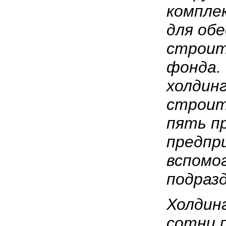
компле
для об
строит
фонда.
холдин
строит
пять п
предпр
вспомо
подраз
Холдин
сотни 