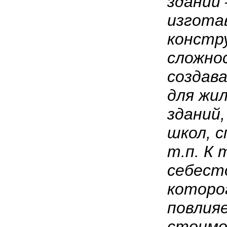
зданий
изгота
констр
сложно
создав
для жил
зданий,
школ, 
т.п. К 
себест
которо
повлия
стоимо