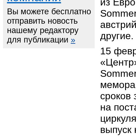
из Евр
Вы можете бесплатно
Sommer
отправить новость
австри
нашему редактору
друг
для публикации
»
15 февр
«Центр
Sommer
мемора
сроков 
на пост
циркул
выпуск 