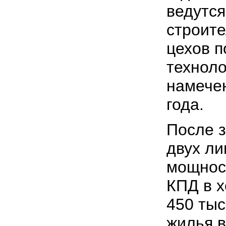
ведутся
строит
цехов п
техноло
намечен
года.
После з
двух ли
мощност
КПД в х
450 тыс
жилья в