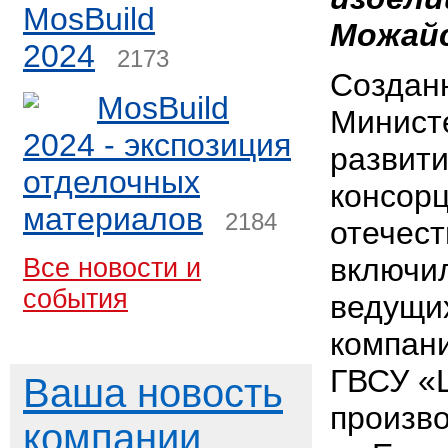
MosBuild
Можайс
2024
2173
Создан
MosBuild
Минист
2024 - экспозиция
развит
отделочных
консор
материалов
2184
отечест
включил
Все новости и
события
ведущи
компани
ГВСУ «
Ваша новость
произв
компании