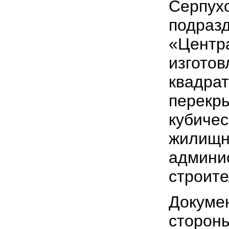
Серпухо
подраз
«Центра
изготов
квадрат
перекры
кубичес
жилищн
админи
строите
Докумен
сторон