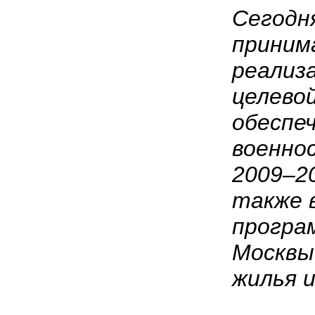
Сегодн
приним
реализ
целево
обеспе
военно
2009–20
также 
програ
Москвы
жилья и