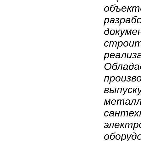
объект
разраб
докуме
строит
реализ
Облада
произв
выпуск
металл
сантех
электр
оборуд