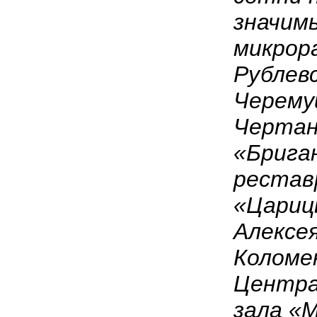
значим
микрор
Рублев
Черему
Чертан
«Брига
рестав
«Цариц
Алексе
Коломе
Центра
зала «