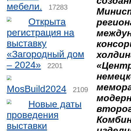
создан
мебели.
17283
Минис
Открыта
регион
регистрация на
между
выставку
консор
«Загородный дом
холдин
– 2024»
«Центр
2201
немец
мемора
MosBuild2024
2109
модерн
Новые даты
второг
проведения
Комби
выставки
издели