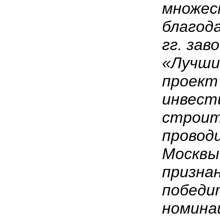
множес
благода
гг. зав
«Лучши
проект
инвест
строит
провод
Москвы.
призна
победи
номина