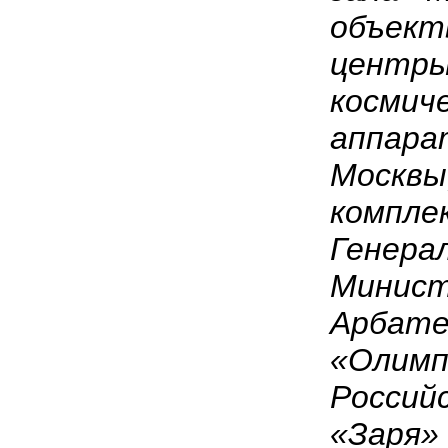
объект
центры
космич
аппара
Москвы,
компле
Генера
Минист
Арбате
«Олимп
Российс
«Заря» 