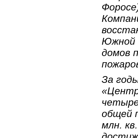
Форосе)
Компан
восста
Южной 
домов 
пожаро
За год
«Центр
четыре
общей 
млн. кв
достиж