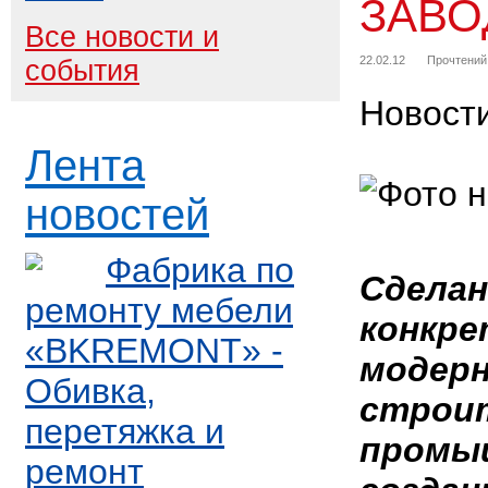
ЗАВО
Все новости и
22.02.12
Прочтений
события
Новост
Лента
новостей
Фабрика по
Сдела
ремонту мебели
конкре
«BKREMONT» -
модерн
Обивка,
строи
перетяжка и
промыш
ремонт