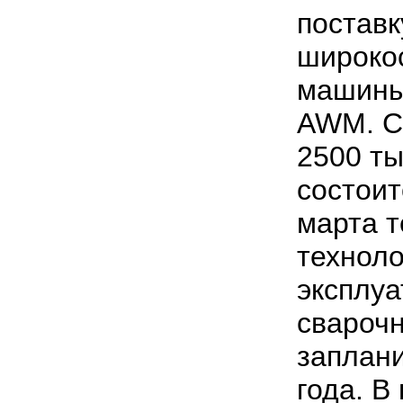
поставк
широко
машины
AWM. С
2500 ты
состоит
марта т
техноло
эксплуа
свароч
заплани
года. В