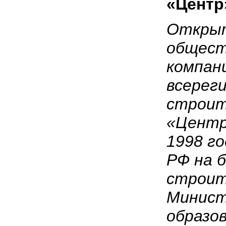
«Центр
Открыт
общест
компан
всерег
строит
«Центр
1998 г
РФ на б
строит
Минист
образов