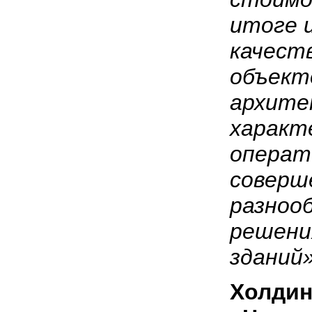
итоге 
качест
объект
архите
характ
операт
соверш
разноо
решени
зданий»
Холдин