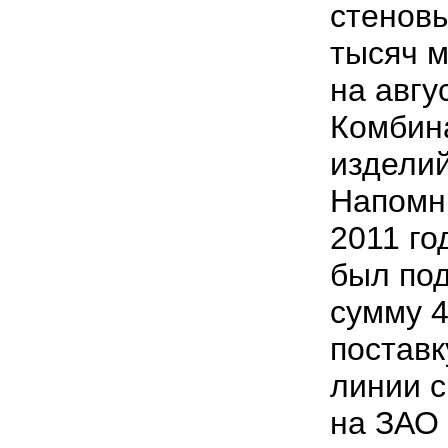
стенов
тысяч м
на авгу
Комбин
издели
Напомни
2011 го
был под
сумму 4
поставк
линии с
на ЗАО 