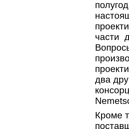
полугод
настоя
проект
части д
Вопрос
произво
проект
два дру
консор
Nemets
Кроме т
постав