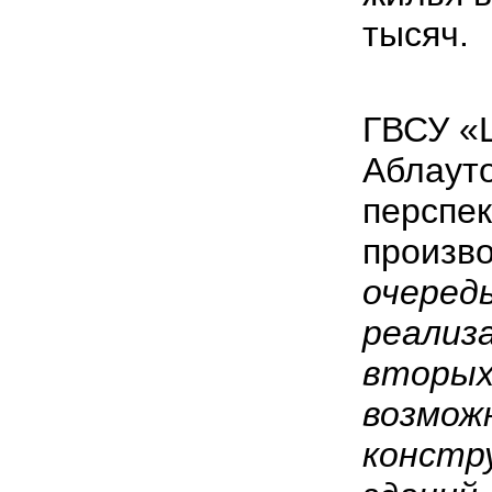
тысяч.
ГВСУ «
Аблаут
перспе
произв
очеред
реализа
вторых
возмож
констр