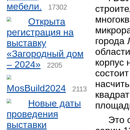
мебели.
17302
строите
многокв
Открыта
микрор
регистрация на
города 
выставку
области
«Загородный дом
корпус 
– 2024»
2205
состоит
насчиты
MosBuild2024
2113
квадра
Новые даты
площад
проведения
Это с
выставки