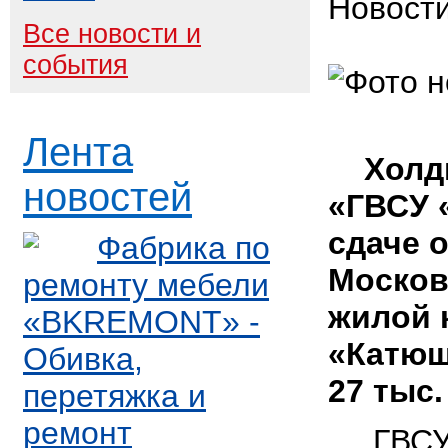
Новост
Все новости и
события
Лента
Холди
новостей
«ГВСУ 
сдаче 
Фабрика по
Москов
ремонту мебели
жилой 
«BKREMONT» -
«Катюш
Обивка,
27 тыс.
перетяжка и
ремонт
ГВСУ «