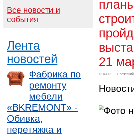
планы
Все новости и
строи
события
пройд
Лента
выста
новостей
21 ма
Фабрика по
18.03.13
Прочтений
ремонту
Новост
мебели
«BKREMONT» -
Обивка,
перетяжка и