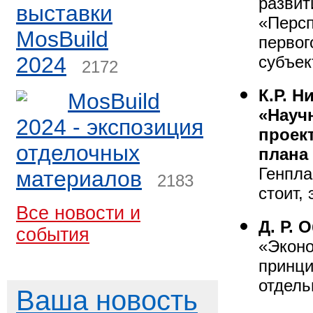
развит
выставки
«Персп
MosBuild
первог
2024
субъек
2172
К.Р. Н
MosBuild
«Науч
2024 - экспозиция
проек
отделочных
плана
Генпла
материалов
2183
стоит,
Все новости и
Д. Р. 
события
«Эконо
принци
отдель
Ваша новость