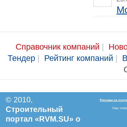
М
Справочник компаний
|
Ново
Тендер
|
Рейтинг компаний
|
В
© 2010,
Реклама на порт
Строительный
Наш телеф
портал «RVM.SU» о