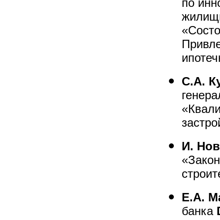
по инн
жилищ
«Состо
Привле
ипотеч
С.А. К
генера
«Квал
застро
И. Но
«Закон
строит
Е.А. 
банка