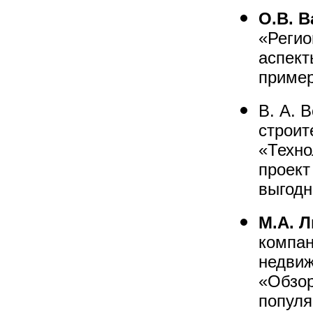
О.В. В
«Регио
аспект
пример
В. А. 
строит
«Техно
проект
выгодн
М.А. 
компан
недви
«Обзор
популя