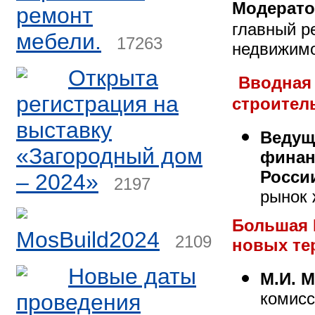
Модерато
ремонт
главный р
мебели.
17263
недвижимо
Открыта
Вводная 
регистрация на
строител
выставку
Ведущ
«Загородный дом
финан
Росси
– 2024»
2197
рынок 
Большая 
MosBuild2024
2109
новых те
Новые даты
М.И. 
комисс
проведения