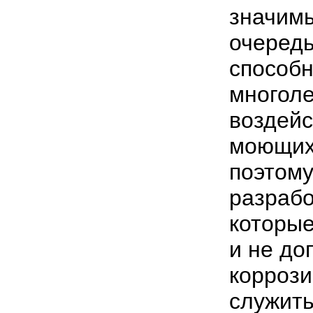
значимы
очеред
способн
многоле
воздейс
моющих
поэтому
разрабо
которые
и не до
корроз
служит