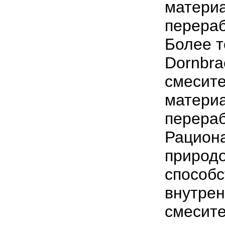
матери
перера
Более т
Dornbra
смесите
материа
перера
Рацион
природ
способс
внутрен
смесите