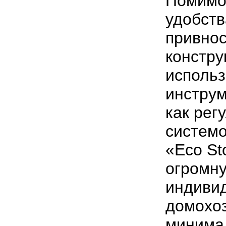
Помимо 
удобств
привнос
констру
исполь
инструм
как рег
системо
«Eco St
огромн
индиви
домохоз
минимал