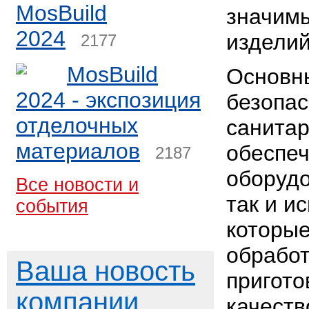
MosBuild
значимы
2024
изделий
2177
MosBuild
Основн
2024 - экспозиция
безопас
отделочных
санитар
материалов
обеспеч
2187
оборудо
Все новости и
так и и
события
которые
обработ
Ваша новость
пригото
компании
качеств