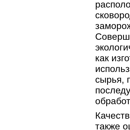
распол
сковоро
заморо
Соверше
экологи
как изг
использ
сырья,
послед
обработ
Качеств
также о