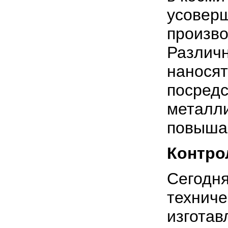
усовер
произво
Различ
наносят
посредс
металли
повышае
Контро
Сегодня
техниче
изготав