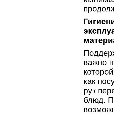
продолж
Гигиен
эксплу
матери
Поддер
важно н
которой
как пос
рук пер
блюд. П
возможн