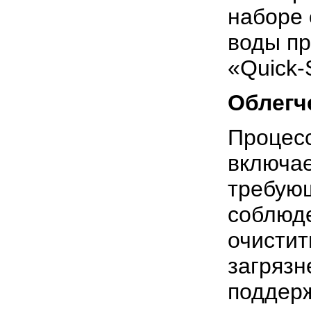
наборе 
воды пр
«Quick-
Облегч
Процесс
включае
требую
соблюде
очистит
загрязн
поддерж