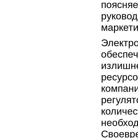
поясняе
руковод
маркети
Электр
обеспе
излишн
ресурсо
компани
регулят
количес
необход
Своевр