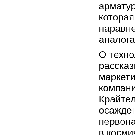
арматур
которая
наравн
аналога
О техно
рассказ
маркет
компани
Крайтел
осажде
первон
в косми