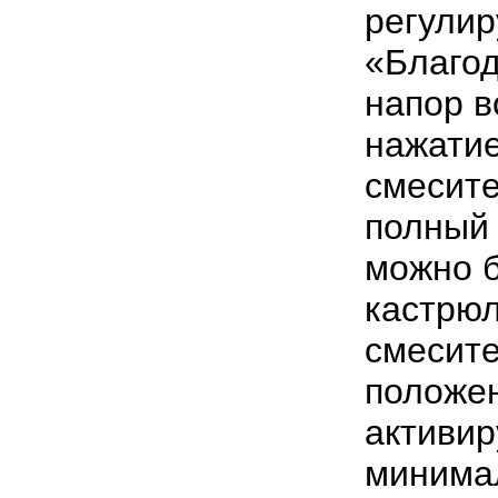
регулир
«Благо
напор в
нажатие
смесите
полный 
можно б
кастрюл
смесите
положе
активир
минимал