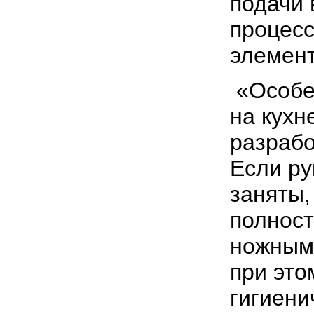
подачи 
процесс
элемент
«Особе
на кухн
разрабо
Если ру
заняты,
полност
ножным 
при это
гигиени