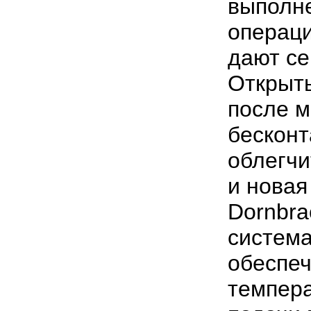
выполн
операци
дают се
Открыть
после м
бесконт
облегчи
и новая
Dornbra
система
обеспеч
темпера