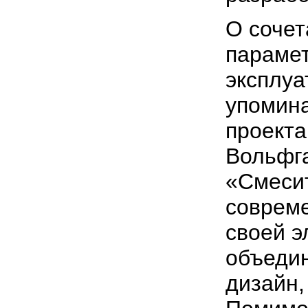
О соче
парамет
эксплуа
упомина
проекта 
Вольфга
«Смесит
совреме
своей э
объеди
дизайн,