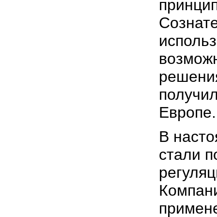
принци
Сознат
использ
возмож
решения
получил
Европе.
В наст
стали п
регуляц
Компани
примене