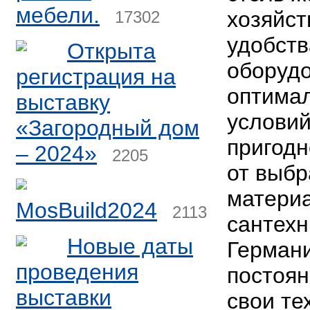
мебели.
хозяйст
17302
удобств
Открыта
оборуд
регистрация на
оптима
выставку
условий
«Загородный дом
пригодн
– 2024»
2205
от выбр
матери
MosBuild2024
2113
сантехн
Новые даты
Германи
проведения
постоя
выставки
свои те