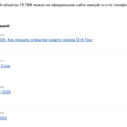
 объектах ГК ПИК можно на официальном сайте www.pik.ru и по телефону
аний:
164
026. Как прошло открытие нового сезона D+A Tour
271
 Сочи
266
 2026
285
2026