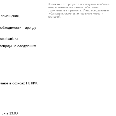
Новости
– это раздел с последними наиболее
интересными новостями и событиями,
строительства и ремонта. У нас всегда новые
публикации, сюжеты, актуальные новости
о помещения,
компаний.
еобходимости – аренду
berbank.ru
лплощади на следующих
тают в офисах ГК ПИК
тся в 13.00.