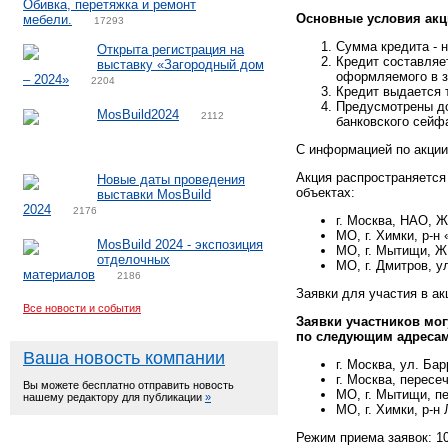
Обивка, перетяжка и ремонт
Основные условия акц
мебели.
17293
Сумма кредита - н
Открыта регистрация на
Кредит составляе
выставку «Загородный дом
оформляемого в з
– 2024»
2204
Кредит выдается 
Предусмотрены до
MosBuild2024
2112
банковского сейф
С информацией по акции
Акция распространяется
Новые даты проведения
объектах:
выставки MosBuild
2024
2176
г. Москва, НАО, ЖК
МО, г. Химки, р-н
MosBuild 2024 - экспозиция
МО, г. Мытищи, ЖК
отделочных
МО, г. Дмитров, у
материалов
2186
Заявки для участия в ак
Все новости и события
Заявки участников мо
по следующим адресам
Ваша новость компании
г. Москва, ул. Ба
г. Москва, пересе
Вы можете бесплатно отправить новость
МО, г. Мытищи, п
нашему редактору для публикации
»
МО, г. Химки, р-н
Режим приема заявок: 10