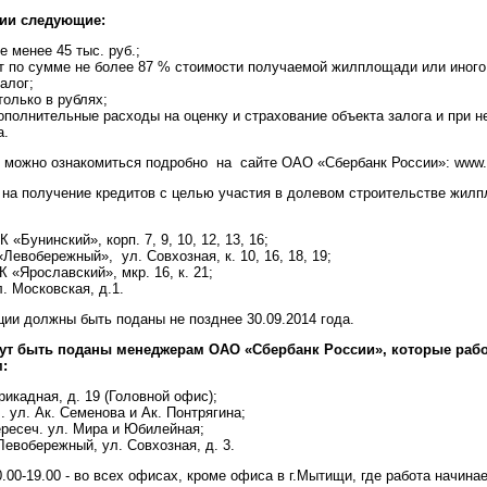
ии следующие:
е менее 45 тыс. руб.;
т по сумме не более 87 % стоимости получаемой жилплощади или иног
алог;
только в рублях;
полнительные расходы на оценку и страхование объекта залога и при н
а.
 можно ознакомиться подробно на сайте ОАО «Сбербанк России»: www.s
 на получение кредитов с целью участия в долевом строительстве жи
 «Бунинский», корп. 7, 9, 10, 12, 13, 16;
 «Левобережный», ул. Совхозная, к. 10, 16, 18, 19;
 «Ярославский», мкр. 16, к. 21;
л. Московская, д.1.
ции должны быть поданы не позднее 30.09.2014 года.
гут быть поданы
менеджерам
ОАО «Сбербанк России», которые рабо
:
ррикадная, д. 19 (Головной офис);
ч. ул. Ак. Семенова и Ак. Понтрягина;
ересеч. ул. Мира и Юбилейная;
 Левобережный, ул. Совхозная, д. 3.
.00-19.00 - во всех офисах, кроме офиса в г.Мытищи, где работа начинае