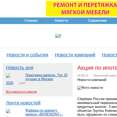
Главная
Новости
Справочник
Новости и события
Новости компаний
Новост
Акция по ипот
Новость дня
Перетяжка мебели. Топ 10
29.08.14
Прочтений новос
лучших в Москве
Новости компаний
2026
2443
Все новости и события
Сбербанк России принима
Лента новостей
минимальный первоначал
кредитных выплат: 3 ме
Фабрика по ремонту
объектах Группы Компани
мебели «BKREMONT» -
быть оформлен по сниже