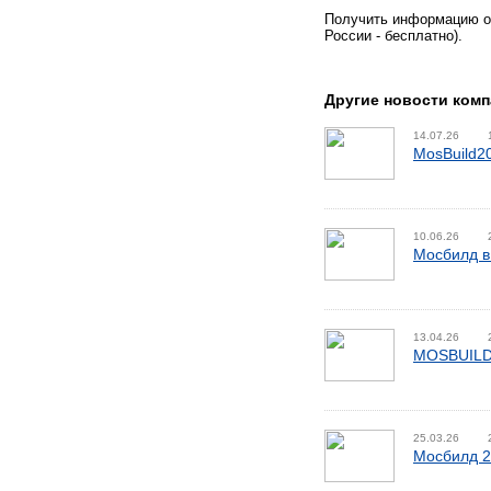
Получить информацию об
России - бесплатно).
Другие новости комп
14.07.26
MosBuild2
10.06.26
Мосбилд в
13.04.26
MOSBUILD
25.03.26
Мосбилд 