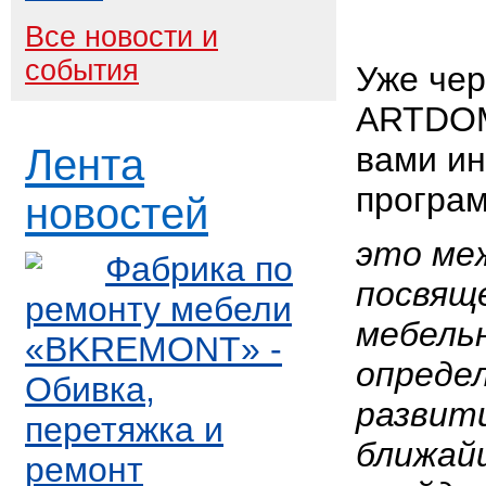
Все новости и
события
Уже чер
ARTDOM
вами и
Лента
програ
новостей
это ме
Фабрика по
посвящ
ремонту мебели
мебель
«BKREMONT» -
опреде
Обивка,
развит
перетяжка и
ближай
ремонт