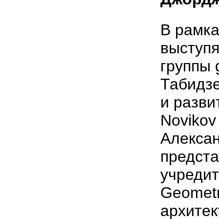
В рамк
выступя
группы 
Табидзе
и разви
Novikov
Алексан
предста
учредит
Geometr
архитек