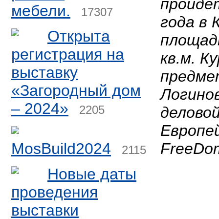
пройдет
мебели.
17307
года в 
Открыта
площадь
регистрация на
кв.м. 
выставку
предме
«Загородный дом
Логино
– 2024»
2205
делово
Европе
MosBuild2024
FreeDom 
2115
Новые даты
проведения
выставки