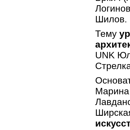
Логинов
Шилов.
Тему
ур
архите
UNK Юли
Стрелк
Основат
Марина 
Лавданс
Ширска
искусс