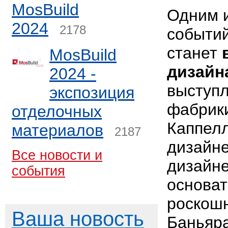
MosBuild
Одним 
2024
2178
событи
станет
MosBuild
дизайн
2024 -
выступл
экспозиция
фабрики
отделочных
Каппелл
материалов
2187
дизайн
Все новости и
дизайн
события
основат
роскош
Ваша новость
Баньяра