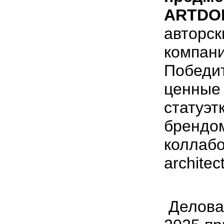
ARTDO
авторск
компани
Победит
ценные 
статуэт
брендо
коллабо
architec
Делова