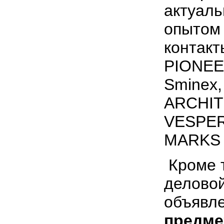
актуаль
опытом 
контакт
PIONEE
Sminex
ARCHIT
VESPER
MARKS 
Кроме т
деловой
объявл
предме