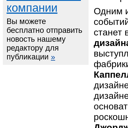
компании
Одним 
событи
Вы можете
бесплатно отправить
станет 
новость нашему
дизайн
редактору для
выступл
публикации
»
фабрики
Каппел
дизайн
дизайн
основат
роскош
Джордж