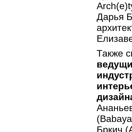
Arch(e)
Дарья Б
архите
Елизав
Также с
ведущи
индуст
интерь
дизайн
Ананьев
(Babayan
Бркич 