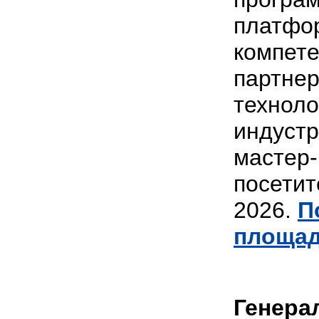
платфор
компете
партнер
техноло
индустр
мастер-
посетит
2026.
П
площад
Генера