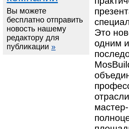
практич
презен
Вы можете
бесплатно отправить
специал
новость нашему
Это нов
редактору для
одним и
публикации
»
последо
MosBuil
объеди
профес
отрасли
мастер-
полноц
площад