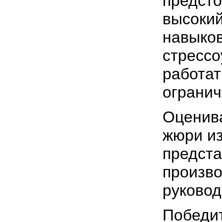
предсто
высокий
навыков
стрессо
работат
огранич
Оценива
жюри из
предст
произво
руковод
Победит