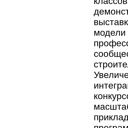
классов
демонст
выставк
модели 
профес
сообще
строите
Увелич
интегра
конкурс
масшта
прикла
програ