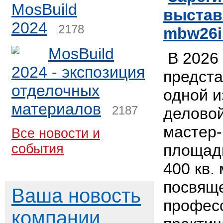
MosBuild
выстав
2024
2178
mbw26
MosBuild
В 2026 
2024 - экспозиция
предст
отделочных
одной 
материалов
2187
делово
мастер-
Все новости и
события
площадь
400 кв.
посвящ
Ваша новость
профес
компании