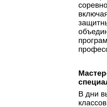
соревно
включая
защитн
объеди
програм
професс
Мастер
специа
В дни в
классов