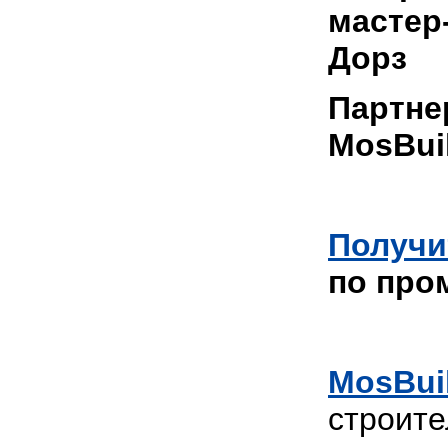
мастер
Дорз
Партне
MosBui
Получи
по про
MosBui
строите