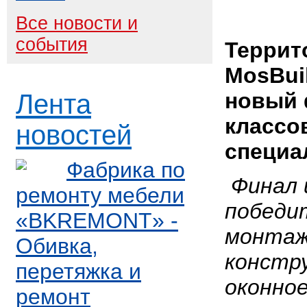
Все новости и
события
Террит
MosBui
новый 
Лента
классо
новостей
специа
Фабрика по
Финал 
ремонту мебели
победит
«BKREMONT» -
монтаж
Обивка,
констр
перетяжка и
оконно
ремонт