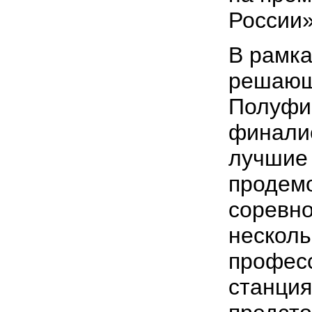
России»
В рамка
решающ
Полуфи
финалис
лучшие
продем
соревн
нескол
профес
станция