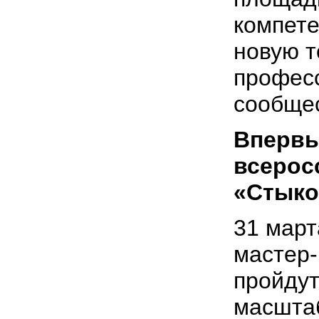
компет
новую т
профес
сообщес
Впервы
всерос
«Стык
31 март
мастер-
пройду
масштаб