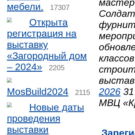
мастер
мебели.
17307
Солдато
Открыта
фурнит
регистрация на
меропр
выставку
обновл
«Загородный дом
классов
– 2024»
2205
строит
выстав
MosBuild2024
2026
31
2115
МВЦ «К
Новые даты
проведения
выставки
Зареги