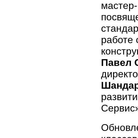
мастер-
посвяще
стандар
работе 
констру
Павел 
директ
Шандар
развит
Сервис»
Обновле