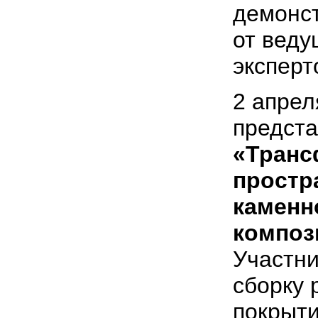
демонс
от веду
эксперт
2 апрел
предст
«Тран
простр
каменн
компози
Участн
сборку
покрыти