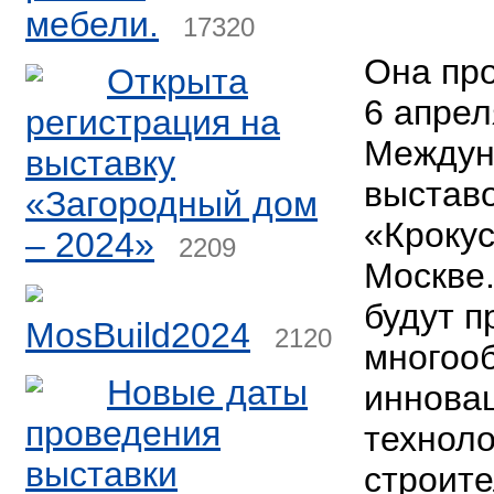
мебели.
17320
Она про
Открыта
6 апрел
регистрация на
Междун
выставку
выстав
«Загородный дом
«Крокус
– 2024»
2209
Москве.
будут 
MosBuild2024
2120
многоо
Новые даты
иннова
проведения
техноло
выставки
строит