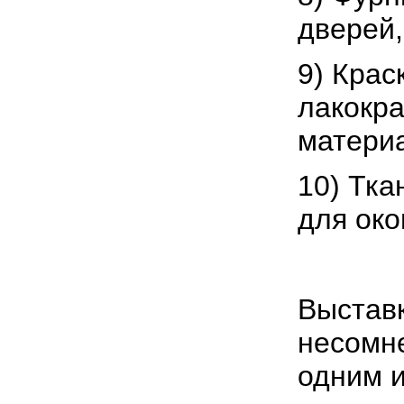
дверей,
9) Крас
лакокр
матери
10) Тка
для око
Выстав
несомн
одним 