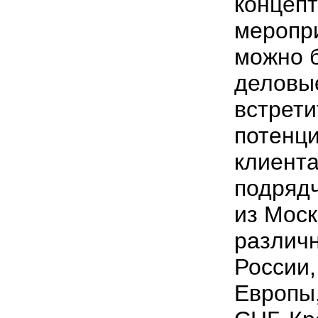
концеп
меропри
можно 
деловые
встрети
потенц
клиент
подрядч
из Моск
различ
России,
Европы,