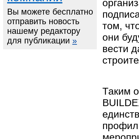
органи
Вы можете бесплатно
подпис
отправить новость
том, чт
нашему редактору
они буд
для публикации
»
вести д
строите
Таким о
BUILDE
единст
профил
меропр