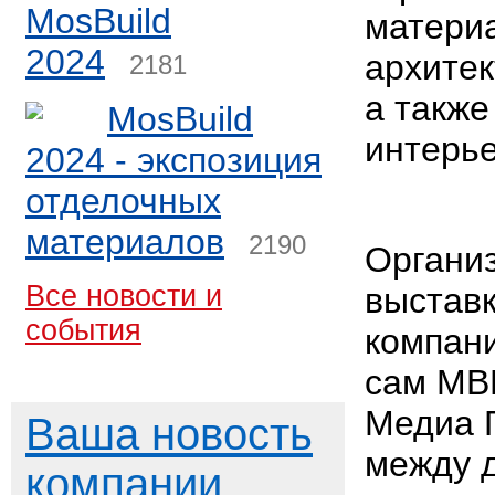
MosBuild
матери
2024
архите
2181
а также
MosBuild
интерье
2024 - экспозиция
отделочных
материалов
2190
Органи
Все новости и
выставк
события
компани
сам МВ
Медиа Г
Ваша новость
между 
компании