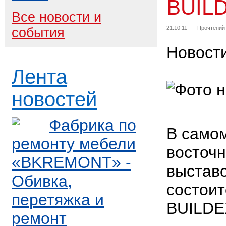
BUILD
Все новости и
21.10.11
Прочтений
события
Новост
Лента
новостей
Фабрика по
В само
ремонту мебели
восточ
«BKREMONT» -
выстав
Обивка,
состоит
перетяжка и
BUILDE
ремонт