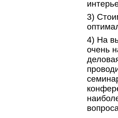
интерь
3) Стои
оптима
4) На в
очень 
делова
проводи
семина
конфер
наибол
вопрос