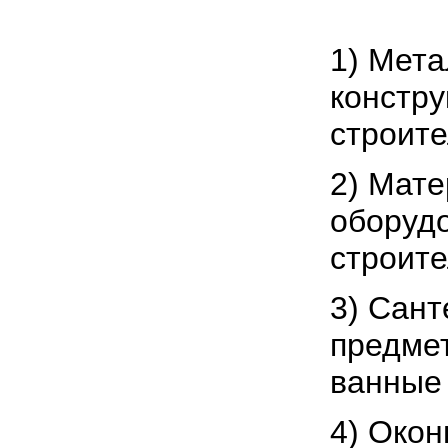
1) Мет
констру
строит
2) Мат
оборуд
строите
3) Сант
предмет
ванные
4) Окон