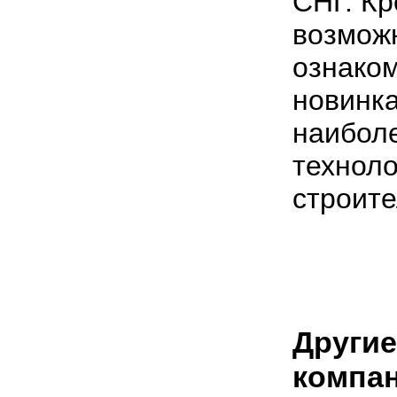
СНГ. Кр
возмож
ознаком
новинк
наибол
техноло
строите
Другие
компан