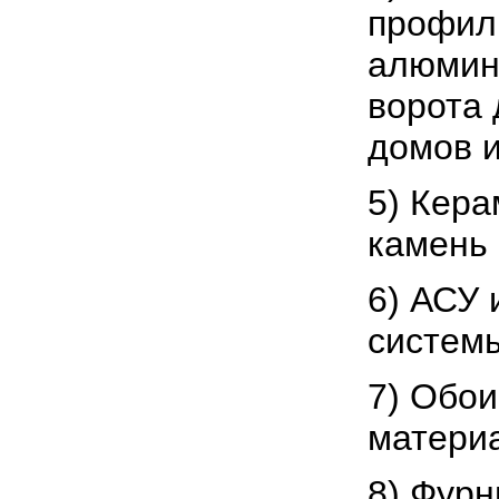
профил
алюмин
ворота 
домов и
5) Кера
камень 
6) АСУ
систем
7) Обои
матери
8) Фурн