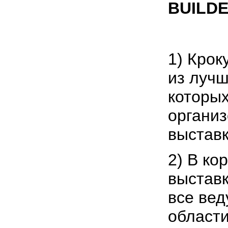
BUILDE
1) Крок
из лучш
которы
органи
выставк
2) В ко
выстав
все вед
области