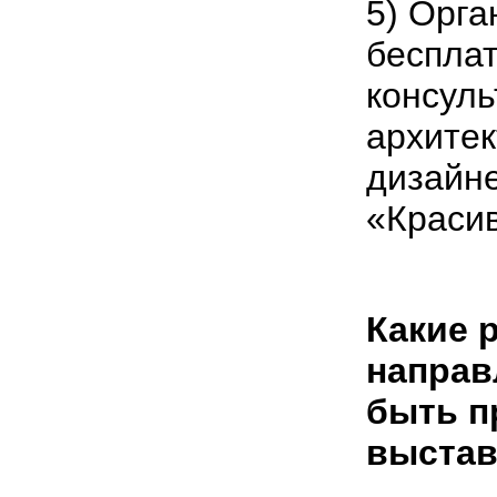
5) Орг
беспла
консул
архитек
дизайн
«Краси
Какие 
направ
быть п
выстав