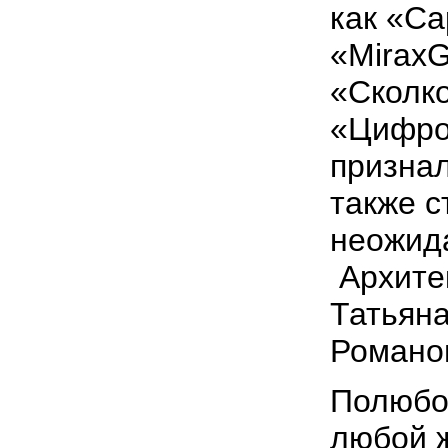
как «Ca
«MiraxG
«Сколко
«Цифро
признал
также с
неожид
Архите
Татьяна
Романо
Полюбо
любой 