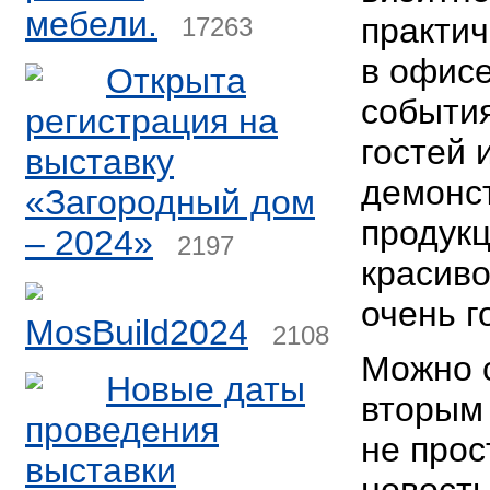
мебели.
практич
17263
в офисе
Открыта
событи
регистрация на
гостей 
выставку
демонст
«Загородный дом
продукц
– 2024»
2197
красиво
очень г
MosBuild2024
2108
Можно с
Новые даты
вторым
проведения
не прос
выставки