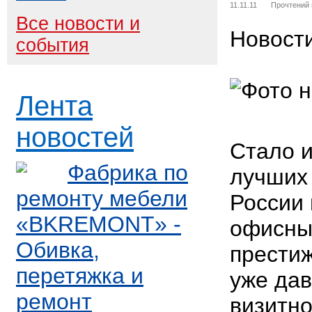
11.11.11
Прочтений
Все новости и
Новост
события
Лента
новостей
Стало и
Фабрика по
лучших
ремонту мебели
России
«BKREMONT» -
офисны
Обивка,
прести
перетяжка и
уже дав
ремонт
визитно