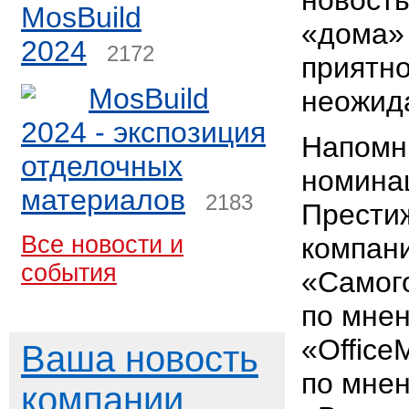
новость
MosBuild
«дома» 
2024
2172
приятно
MosBuild
неожид
2024 - экспозиция
Напомни
отделочных
номина
материалов
2183
Прести
Все новости и
компан
события
«Самог
по мне
«Office
Ваша новость
по мне
компании