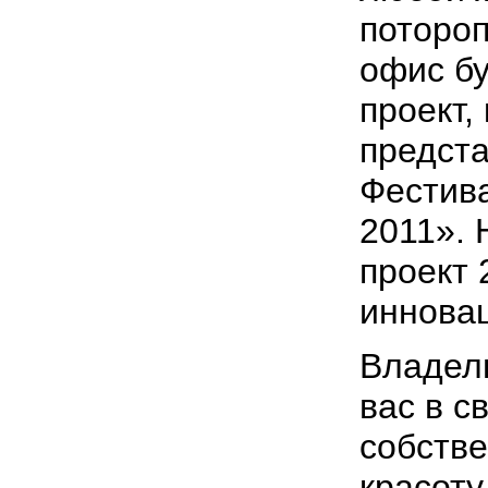
потороп
офис бу
проект,
предста
Фестив
2011». 
проект 
иннова
Владел
вас в с
собстве
красот