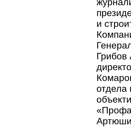
журнал
презид
и строи
Компани
Генера
Грибов 
директ
Комаров
отдела 
объект
«Профа
Артюши