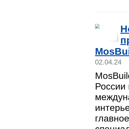
Н
п
MosBui
02.04.24
MosBui
России 
междун
интерье
главное