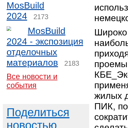
MosBuild
исполь
2024
2173
немецко
MosBuild
Широко 
2024 - экспозиция
наибол
отделочных
приходя
материалов
проемы
2183
КБЕ_Эк
Все новости и
примен
события
жилых 
ПИК, п
Поделиться
сократи
новостью
сделать