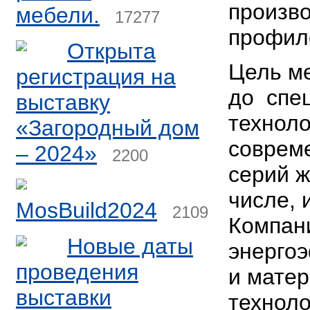
произв
мебели.
17277
профил
Открыта
Цель м
регистрация на
до спе
выставку
техноло
«Загородный дом
соврем
– 2024»
2200
серий ж
числе, 
MosBuild2024
2109
Компан
Новые даты
энерго
проведения
и матер
выставки
техноло