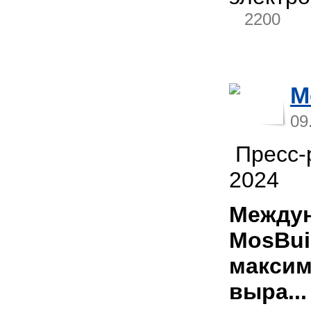
2200
M
09
Пресс-р
2024
Междун
MosBui
максим
выра..