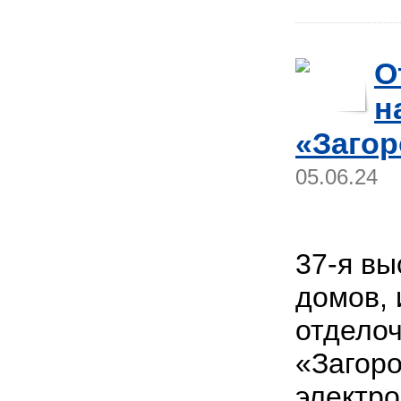
О
н
«Загор
05.06.24
37-я вы
домов,
отдело
«Загор
электро