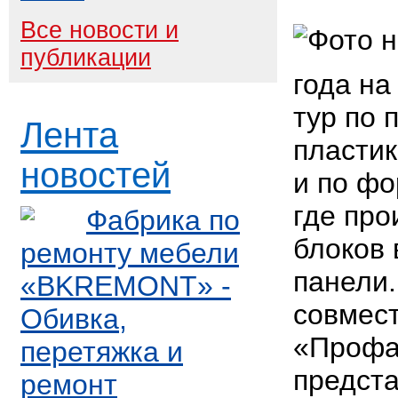
Все новости и
публикации
года на
тур по 
Лента
пласти
новостей
и по ф
где про
Фабрика по
блоков
ремонту мебели
панели.
«BKREMONT» -
совмест
Обивка,
«Профа
перетяжка и
предст
ремонт