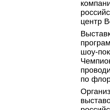
компани
россий
центр В
Выстав
програ
шоу-пок
Чемпион
проводи
по флор
Организ
выстав
российс