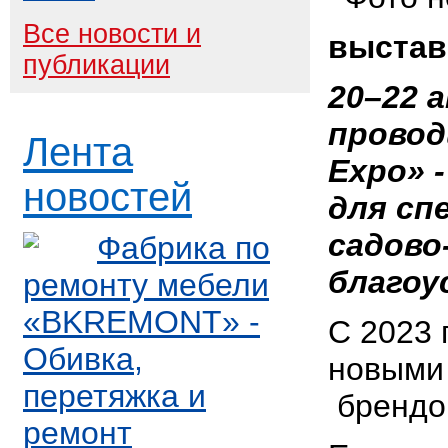
Все новости и
выста
публикации
20–22 
прово
Лента
Expo
» 
новостей
для сп
садово
Фабрика по
благоу
ремонту мебели
«BKREMONT» -
С 2023 
Обивка,
новыми
перетяжка и
брендом
ремонт