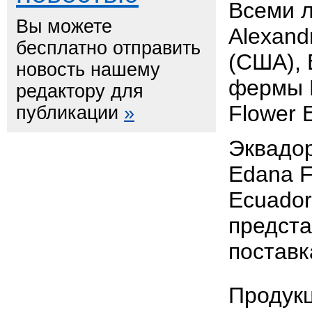
Всеми 
Вы можете
Alexand
бесплатно отправить
(CША), 
новость нашему
фермы К
редактору для
Flower 
публикации
»
Эквадор
Edana F
Ecuador
предста
поставк
Продукц