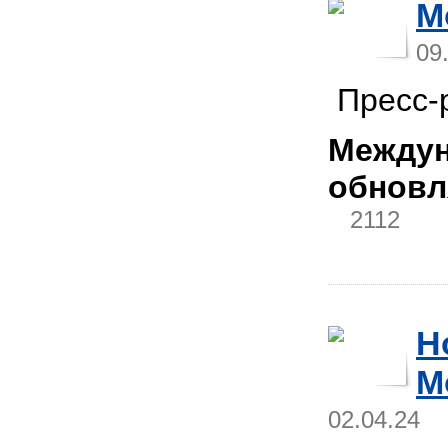
M
09
Пресс-р
Междун
обновл
2112
Н
M
02.04.24