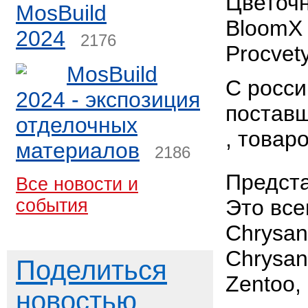
Цветочн
MosBuild
BloomX ,
2024
2176
Procvet
MosBuild
С росси
2024 - экспозиция
поставщ
отделочных
, товар
материалов
2186
Предста
Все новости и
события
Это все
Chrysan
Chrysan
Поделиться
Zentoo,
новостью