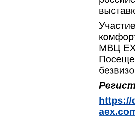
выстав
Участие
комфорт
МВЦ EXP
Посещен
безвиз
Регист
https://
aex.com