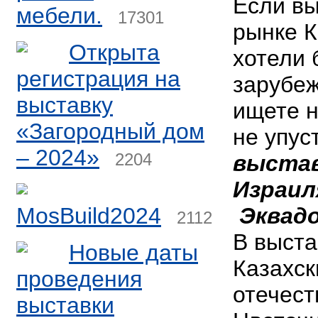
Если вы
мебели.
17301
рынке К
Открыта
хотели 
регистрация на
зарубеж
выставку
ищете н
«Загородный дом
не упус
– 2024»
2204
выстав
Израил
MosBuild2024
Эквадо
2112
В выста
Новые даты
Казахск
проведения
отечест
выставки