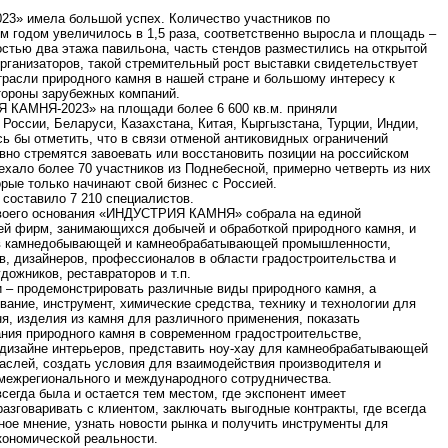
» имела большой успех. Количество участников по
 годом увеличилось в 1,5 раза, соответственно выросла и площадь –
остью два этажа павильона, часть стендов разместились на открытой
рганизаторов, такой стремительный рост выставки свидетельствует
трасли природного камня в нашей стране и большому интересу к
тороны зарубежных компаний.
 КАМНЯ-2023» на площади более 6 600 кв.м. приняли
 России, Беларуси, Казахстана, Китая, Кыргызстана, Турции, Индии,
ь бы отметить, что в связи отменой антиковидных ограничений
вно стремятся завоевать или восстановить позиции на российском
ехало более 70 участников из Поднебесной, примерно четверть из них
рые только начинают свой бизнес с Россией.
 составило 7 210 специалистов.
 своего основания «ИНДУСТРИЯ КАМНЯ» собрала на единой
й фирм, занимающихся добычей и обработкой природного камня, и
ков камнедобывающей и камнеобрабатывающей промышленности,
в, дизайнеров, профессионалов в области градостроительства и
удожников, реставраторов и т.п.
 – продемонстрировать различные виды природного камня, а
ание, инструмент, химические средства, технику и технологии для
я, изделия из камня для различного применения, показать
ния природного камня в современном градостроительстве,
, дизайне интерьеров, представить ноу-хау для камнеобрабатывающей
слей, создать условия для взаимодействия производителя и
 межрегионального и международного сотрудничества.
гда была и остается тем местом, где экспонент имеет
азговаривать с клиентом, заключать выгодные контракты, где всегда
ное мнение, узнать новости рынка и получить инструменты для
кономической реальности.