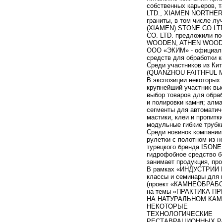
собственных карьеров,
LTD., XIAMEN NORTHERN
граниты, в том числе 
(XIAMEN) STONE CO LTD
CO. LTD. предложили 
WOODEN, ATHEN WOODE
ООО «ЭКИМ» - официальн
средств для обработки к
Среди участников из Ки
(QUANZHOU FAITHFUL M
В экспозиции некоторых 
крупнейший участник в
выбор товаров для обраб
и полировки камня; алм
сегменты для автоматич
мастики, клеи и пропитк
модульные гибкие трубк
Среди новинок компании
рулетки с полотном из 
турецкого бренда ISONE
гидрофобное средство б
занимает продукция, про
В рамках «ИНДУСТРИИ К
классы и семинары для 
(проект «КАМНЕОБРАБ
на темы «ПРАКТИКА 
НА НАТУРАЛЬНОМ КАМ
НЕКОТОРЫЕ
ТЕХНОЛОГИЧЕСКИЕ
РЕСТАВРАЦИОННЫХ РА