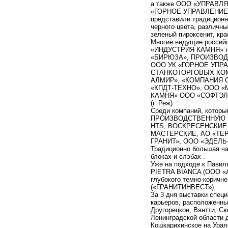
а также ООО «УПРАВ
«ГОРНОЕ УПРАВЛЕНИЕ П
представили традиционн
черного цвета, различны
зеленый пироксенит, кра
Многие ведущие российс
«ИНДУСТРИЯ КАМНЯ» на 
«БИРЮЗА», ПРОИЗВОД
ООО УК «ГОРНОЕ УПР
СТАНКОТОРГОВЫХ КОМ
АЛМИР», «КОМПАНИЯ 
«КПДТ-ТЕХНО», ООО «
КАМНЯ» ООО «СОФТЭЛ
(г. Реж).
Среди компаний, которы
ПРОИЗВОДСТВЕННУЮ
HTS, ВОСКРЕСЕНСКИ
МАСТЕРСКИЕ, АО «ТЕ
ГРАНИТ», ООО «ЭДЕЛЬ-
Традиционно большая ча
блоках и слэбах .
Уже на подходе к Павил
PIETRA BIANCA (ООО «А
глубокого темно-коричн
(«ГРАНИТИНВЕСТ»).
За 3 дня выставки спец
карьеров, расположенны
Другорецкое, Вянтти, С
Ленинградской области 
Кошкарихинское на Урал