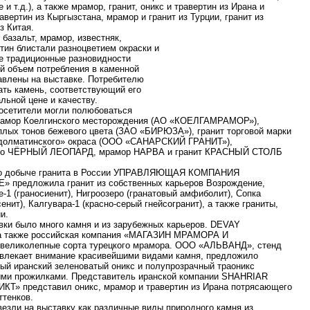
и т.д.), а также мрамор, гранит, оникс и травертин из Ирана и
авертин из Кыргызстана, мрамор и гранит из Турции, гранит из
з Китая.
, базальт, мрамор, известняк,
тин блистали разноцветием окраски и
се традиционные разновидности
й объем потребления в каменной
авлены на выставке. Потребителю
ать камень, соответствующий его
льной цене и качеству.
посетители могли полюбоваться
рамор Коелгинского месторождения (АО «КОЕЛГАМРАМОР»),
плых тонов бежевого цвета (ЗАО «БИРЮЗА»), гранит торговой марки
долматинского» окраса (ООО «САНАРСКИЙ ГРАНИТ»),
ббро ЧЁРНЫЙ ЛЕОПАРД, мрамор НАРВА и гранит КРАСНЫЙ СТОЛБ
по добыче гранита в России УПРАВЛЯЮЩАЯ КОМПАНИЯ
предложила гранит из собственных карьеров Возрождение,
-1 (граносиенит), Нигроозеро (гранатовый амфиболит), Сопка
енит), Калгувара-1 (красно-серый гнейсогранит), а также граниты,
и.
вки было много камня и из зарубежных карьеров. DEVAY
 а также российская компания «МАГАЗИН МРАМОРА И
великолепные сорта турецкого мрамора. ООО «АЛЬВАНД», стенд
ивлекает внимание красивейшими видами камня, предложило
ый иранский зеленоватый оникс и полупрозрачный траоникс
рыми прожилками. Представитель иранской компании SHAHRIAR
КТ» представил оникс, мрамор и травертин из Ирана потрясающего
ттенков.
везли на выставку как различные виды природного камня из