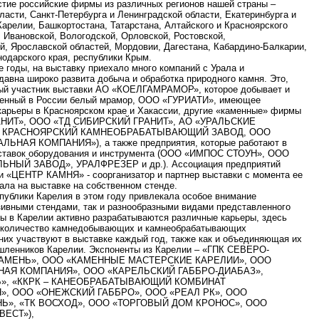
стие российские фирмы из различных регионов нашей страны –
асти, Санкт-Петербурга и Ленинградской области, Екатеринбурга и
Карелии, Башкортостана, Татарстана, Алтайского и Красноярского
 Ивановской, Вологодской, Орловской, Ростовской,
й, Ярославской областей, Мордовии, Дагестана, Кабардино-Балкарии,
нодарского края, республики Крым.
 годы, на выставку приехало много компаний c Урала и
здавна широко развита добыча и обработка природного камня. Это,
ный участник выставки АО «КОЕЛГАМРАМОР», которое добывает и
венный в России белый мрамор, ООО «ГУРИАТИ», имеющее
карьеры в Красноярском крае и Хакассии, другие «каменные» фирмы
НИТ», ООО «ТД СИБИРСКИЙ ГРАНИТ», АО «УРАЛЬСКИЕ
, КРАСНОЯРСКИЙ КАМНЕОБРАБАТЫВАЮЩИЙ ЗАВОД, ООО
НАЯ КОМПАНИЯ»), а также предприятия, которые работают в
поставок оборудования и инструмента (ООО «ИМПОС СТОУН», ООО
ЫЙ ЗАВОД», УРАЛФРЕЗЕР и др.). Ассоциация предприятий
и «ЦЕНТР КАМНЯ» - соорганизатор и партнер выставки с момента ее
ала на выставке на собственном стенде.
публики Карелия в этом году привлекала особое внимание
зивными стендами, так и разнообразными видами представленного
ды в Карелии активно разрабатываются различные карьеры, здесь
 количество камнедобывающих и камнеобрабатывающих
 них участвуют в выставке каждый год, также как и объединяющая их
шленников Карелии. Экспоненты из Карелии – «ГПК СЕВЕРО-
КАМЕНЬ», ООО «КАМЕННЫЕ МАСТЕРСКИЕ КАРЕЛИИ», ООО
НАЯ КОМПАНИЯ», ООО «КАРЕЛЬСКИЙ ГАББРО-ДИАБАЗ»,
», «ККРК – КАНЕОБРАБАТЫВАЮЩИЙ КОМБИНАТ
», ООО «ОНЕЖСКИЙ ГАББРО», ООО «РЕАЛ РК», ООО
Ь», «ТК ВОСХОД», ООО «ТОРГОВЫЙ ДОМ КРОНОС», ООО
ВЕСТ»),