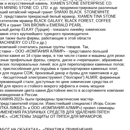
 так и искусственный камень. XIAMEN STONE ENTERPRISE CO.
 MINING STONE CO. LTD. и др. продемонстрировали различные
лучший китайский черный гранит SHANXI BLACK. STONEWHITE
. представили прекрасный белый мрамор, XIAMEN TINA STONE
посетителям мрамор BLACK GALAXY, BLACK FOREST, COFFEE
N и гранит TAN BROWN и EMERALD PEARL.
ый дилер ELKAY (Турция) - показало линейку химических
амня этого крупнейшего турецкого производителя.
тая также были фирмы, работающие в этой области
ACHINERY CO LTD и др.)
компаний сочетались разные группы товаров. Так,
ыставки – ООО «КОМПАНИЯ АЛМИР» - представило большой
отки камня из 14 стран мира, в том числе станки и машины для резки
азные профильные фрезы, сверла, диски и «черепашки»; абразивные
еских полировальных линий; все для переполировки каменных полов;
и; приспособления для подъёма и транспортировки каменных плит;
и для подачи СОЖ; бронзовый декор и буквы для памятников и др.
 - бесщеточный электроинструмент ("болгарки") ALMIR; фирменные
нержавеющей стали; доступные по цене химические средства от
M для яркого и стойкого мокрого эффекта и очень мощное
ез изменения цвета камня.Достойное место в ассортименте компании
изведенная в России.
АМНЯ-2023» были проведены практические мастер-
представителей отрасли. Известнейший специалист Игорь Сосин
ОТКА.ЛИКБЕЗ» и ООО «КОМПАНИЯ АЛМИР») провел семинары
ПРИМЕНЕНИЯ РАЗЛИЧНЫХ СРЕДСТВ ДЛЯ УДАЛЕНИЯ ПЯТЕН
НЕ», «СИСТЕМЫ ЗАЩИТЫ ОТ ПЯТЕН ДЛЯ МРАМОРОВ.
БОТ НА ОБЪЕКТАХ», «ПРАКТИКА ПРИМЕНЕНИЯ