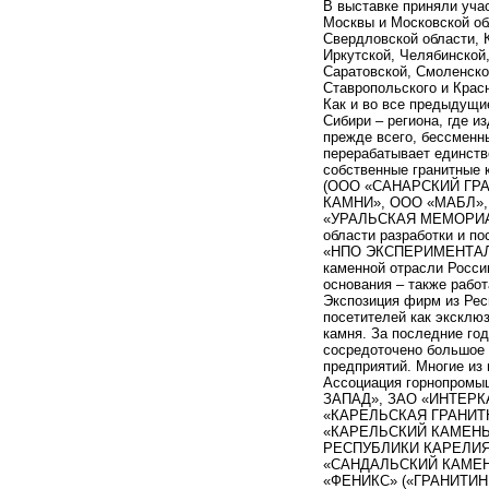
В выставке приняли уча
Москвы и Московской обл
Свердловской области, 
Иркутской, Челябинской,
Саратовской, Смоленско
Ставропольского и Крас
Как и во все предыдущие
Сибири – региона, где и
прежде всего, бессмен
перерабатывает единст
собственные гранитные 
(ООО «САНАРСКИЙ ГРА
КАМНИ», ООО «МАБЛ»
«УРАЛЬСКАЯ МЕМОРИАЛЬ
области разработки и 
«НПО ЭКСПЕРИМЕНТАЛЬН
каменной отрасли Росси
основания – также работ
Экспозиция фирм из Рес
посетителей как эксклю
камня. За последние го
сосредоточено большое
предприятий. Многие из
Ассоциация горнопромы
ЗАПАД», ЗАО «ИНТЕР
«КАРЕЛЬСКАЯ ГРАНИТ
«КАРЕЛЬСКИЙ КАМЕНЬ
РЕСПУБЛИКИ КАРЕЛИЯ
«САНДАЛЬСКИЙ КАМЕН
«ФЕНИКС» («ГРАНИТИН