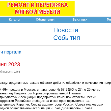
Каталог
Объявления
Выставки
Те
Новости
События
и портала
ня 2023
ий новости
1468
международная выставка в области добычи, обработки и применения прир
Я» прошла в Москве, в павильоне № 57 ВДНХ с 27 по 29 июня.
ована под Патронатом Торгово-промышленной Палаты
при участии Ассоциации предприятий каменной отрасли России
ддержке Российского общества инженеров строительства,
ленников Карелии, Союза архитекторов России, Союза московских
одной общественной ассоциации «Союз дизайнеров», Союза