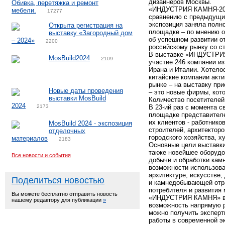
дизайнеров Москвы.
Обивка, перетяжка и ремонт
«ИНДУСТРИЯ КАМНЯ-2023
мебели.
17277
сравнению с предыдущим
экспозиция заняла полн
Открыта регистрация на
площадке – по мнению о
выставку «Загородный дом
об успешном развитии о
– 2024»
2200
российскому рынку со с
В выставке «ИНДУСТРИЯ
MosBuild2024
2109
участие 246 компании из
Ирана и Италии. Хотелос
китайские компании акти
рынке – на выставку при
Новые даты проведения
– это новые фирмы, кото
выставки MosBuild
Количество посетителей
2024
2173
В 23-ий раз с момента
площадке представителе
их клиентов - работни
MosBuild 2024 - экспозиция
строителей, архитекторо
отделочных
городского хозяйства, х
материалов
2183
Основные цели выставки
также новейшее оборудов
Все новости и события
добычи и обработки камн
возможности использова
архитектуре, искусстве
Поделиться новостью
и камнедобывающей отра
потребителя и развития
Вы можете бесплатно отправить новость
«ИНДУСТРИЯ КАМНЯ» все
нашему редактору для публикации
»
возможность напрямую р
можно получить эксперт
работы в современной э