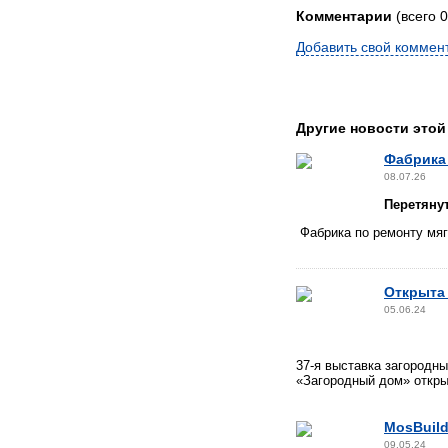
Комментарии
(всего 0
Добавить свой коммен
Другие новости этой
Фабрика 
08.07.26
Перетяну
Фабрика по ремонту мя
Открыта 
05.06.24
37-я выставка загородн
«Загородный дом» откры
MosBuil
09.05.24