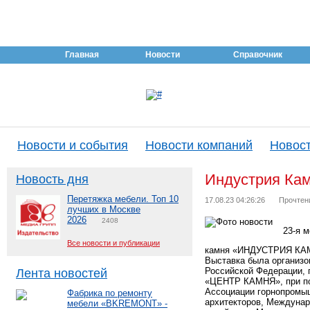
Главная
Новости
Справочник
Новости и события
Новости компаний
Новост
Индустрия Кам
Новость дня
Перетяжка мебели. Топ 10
17.08.23 04:26:26
Прочтен
лучших в Москве
2026
2408
23-я 
Все новости и публикации
камня «ИНДУСТРИЯ КАМН
Выставка была организ
Российской Федерации, 
Лента новостей
«ЦЕНТР КАМНЯ», при по
Ассоциации горнопромыш
Фабрика по ремонту
архитекторов, Междунар
мебели «BKREMONT» -