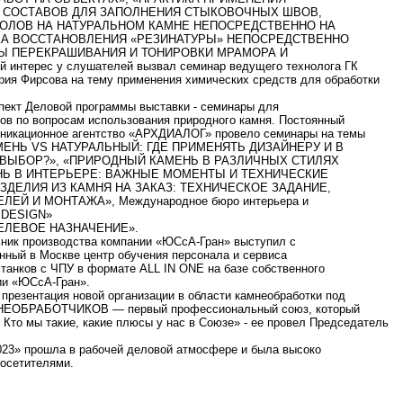
 СОСТАВОВ ДЛЯ ЗАПОЛНЕНИЯ СТЫКОВОЧНЫХ ШВОВ,
КОЛОВ НА НАТУРАЛЬНОМ КАМНЕ НЕПОСРЕДСТВЕННО НА
КА ВОССТАНОВЛЕНИЯ «РЕЗИНАТУРЫ» НЕПОСРЕДСТВЕННО
Ы ПЕРЕКРАШИВАНИЯ И ТОНИРОВКИ МРАМОРА И
 интерес у слушателей вызвал семинар ведущего технолога ГК
я Фирсова на тему применения химических средств для обработки
пект Деловой программы выставки - семинары для
ров по вопросам использования природного камня. Постоянный
уникационное агентство «АРХДИАЛОГ» провело семинары на темы
ЕНЬ VS НАТУРАЛЬНЫЙ: ГДЕ ПРИМЕНЯТЬ ДИЗАЙНЕРУ И В
 ВЫБОР?», «ПРИРОДНЫЙ КАМЕНЬ В РАЗЛИЧНЫХ СТИЛЯХ
НЬ В ИНТЕРЬЕРЕ: ВАЖНЫЕ МОМЕНТЫ И ТЕХНИЧЕСКИЕ
ЗДЕЛИЯ ИЗ КАМНЯ НА ЗАКАЗ: ТЕХНИЧЕСКОЕ ЗАДАНИЕ,
ЕЙ И МОНТАЖА», Международное бюро интерьера и
 DESIGN»
ЕЛЕВОЕ НАЗНАЧЕНИЕ».
ник производства компании «ЮСсА-Гран» выступил с
нный в Москве центр обучения персонала и сервиса
анков с ЧПУ в формате ALL IN ONE на базе собственного
ии «ЮСсА-Гран».
 презентация новой организации в области камнеобработки под
ЕОБРАБОТЧИКОВ — первый профессиональный союз, который
 Кто мы такие, какие плюсы у нас в Союзе» - ее провел Председатель
» прошла в рабочей деловой атмосфере и была высоко
посетителями.