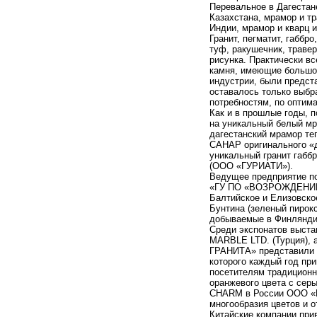
Перевальное в Дагестане 
Казахстана, мрамор и тр
Индии, мрамор и кварц и
Гранит, пегматит, габбро
туф, ракушечник, травер
рисунка. Практически в
камня, имеющие большо
индустрии, были предст
оставалось только выбр
потребностям, по оптима
Как и в прошлые годы, 
на уникальный белый м
дагестанский мрамор те
САНАР оригинального «
уникальный гранит га
(ООО «ГУРИАТИ»).
Ведущее предприятие 
«ГУ ПО «ВОЗРОЖДЕНИЕ» 
Балтийское и Елизовское
Бунтина (зеленый пирокс
добываемые в Финлянди
Среди экспонатов выста
MARBLE LTD. (Турция),
ГРАНИТА» представили 
которого каждый год пр
посетителям традиционн
оранжевого цвета с се
CHARM в России ООО «И
многообразия цветов и о
Китайские компании при