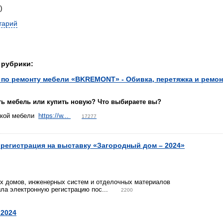
)
тарий
 рубрики:
по ремонту мебели «BKREMONT» - Обивка, перетяжка и ремон
ть мебель или купить новую? Что выбираете вы?
гкой мебели
https://w...
17277
регистрация на выставку «Загородный дом – 2024»
ых домов, инженерных систем и отделочных материалов
ла электронную регистрацию пос...
2200
d2024