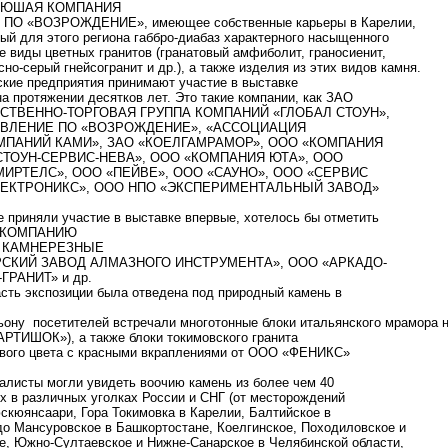
ЛЯЮШАЯ КОМПАНИЯ
О «ВОЗРОЖДЕНИЕ», имеющее собственные карьеры в Карелии,
ый для этого региона габбро-диабаз характерного насыщенного
е виды цветных гранитов (гранатовый амфиболит, граносиенит,
сно-серый гнейсогранит и др.), а также изделия из этих видов камня.
кие предприятия принимают участие в выставке
протяжении десятков лет. Это такие компании, как ЗАО
СТВЕННО-ТОРГОВАЯ ГРУППА КОМПАНИЙ «ГЛОБАЛ СТОУН»,
АВЛЕНИЕ ПО «ВОЗРОЖДЕНИЕ», «АССОЦИАЦИЯ
ПАНИЙ КАМИ», ЗАО «КОЕЛГАМРАМОР», ООО «КОМПАНИЯ
СТОУН-СЕРВИС-НЕВА», ООО «КОМПАНИЯ ЮТА», ООО
МИРТЕЛС», ООО «ПЕЙВЕ», ООО «САУНО», OOO «СЕРВИС
ЕКТРОНИКС», ООО НПО «ЭКСПЕРИМЕНТАЛЬНЫЙ ЗАВОД»
е приняли участие в выставке впервые, хотелось бы отметить
 КОМПАНИЮ
Е КАМНЕРЕЗНЫЕ
РСКИЙ ЗАВОД АЛМАЗНОГО ИНСТРУМЕНТА», ООО «АРКАДО-
ГРАНИТ» и др.
сть экспозиции была отведена под природный камень в
ьону посетителей встречали многотонные блоки итальянского мрамора 
РТИШОК»), а также блоки токимовского гранита
евого цвета с красными вкраплениями от ООО «ФЕНИКС»
иалисты могли увидеть воочию камень из более чем 40
х в различных уголках России и СНГ (от месторождений
юскюянсаари, Гора Токимовка в Карелии, Балтийское в
до Мансуровское в Башкортостане, Коелгинское, Походиловское и
е, Южно-Султаевское и Нижне-Санарское в Челябинской области,