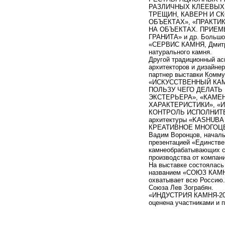
РАЗЛИЧНЫХ КЛЕЕВЫХ
ТРЕЩИН, КАВЕРН И С
ОБЪЕКТАХ», «ПРАКТИ
НА ОБЪЕКТАХ. ПРИЕМ
ГРАНИТА» и др. Большой
«СЕРВИС КАМНЯ, Дмитри
натурального камня.
Другой традиционный ас
архитекторов и дизайне
партнер выставки Комм
«ИСКУССТВЕННЫЙ КАМ
ПОЛЬЗУ ЧЕГО ДЕЛАТЬ
ЭКСТЕРЬЕРА», «КАМЕ
ХАРАКТЕРИСТИКИ», «И
КОНТРОЛЬ ИСПОЛНИТЕЛ
архитектуры «KASHUBA
КРЕАТИВНОЕ МНОГОЦ
Вадим Воронцов, началь
презентацией «Единстве
камнеобрабатывающих ст
производства от компан
На выставке состоялась
названием «СОЮЗ КАМН
охватывает всю Россию.
Союза Лев Зограбян.
«ИНДУСТРИЯ КАМНЯ-2023
оценена участниками и 