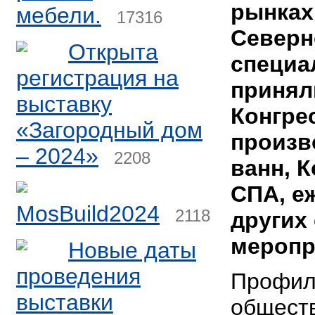
рынках
мебели.
17316
Северн
Открыта
специа
регистрация на
принял
выставку
Конгре
«Загородный дом
произв
– 2024»
2208
ванн, 
СПА, е
MosBuild2024
2118
других
меропр
Новые даты
проведения
Профиле
выставки
общест