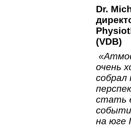
Dr. Mic
директ
Physiot
(VDB)
«Атмо
очень 
собрал
перспе
стать 
событи
на юге 