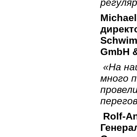
регуля
Michae
директ
Schwim
GmbH 
«На на
много 
провел
перего
Rolf-An
Генера