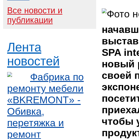
Все новости и
публикации
начавш
выстав
Лента
SPA
in
новостей
новый 
своей 
Фабрика по
экспон
ремонту мебели
посетит
«BKREMONT» -
приеха
Обивка,
чтобы 
перетяжка и
продук
ремонт