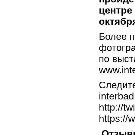
центре 
октября
Более 
фотогр
по выст
www.int
Следите
interba
http://t
https://
Отзыв