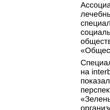
Ассоциа
лечебны
специа
социаль
общест
«Общес
Специа
на inte
показал
перспек
«Зелены
организ