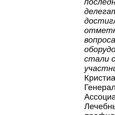
последн
делегат
достиг
отметк
вопрос
оборудо
стали 
участн
Кристиа
Генера
Ассоци
Лечебны