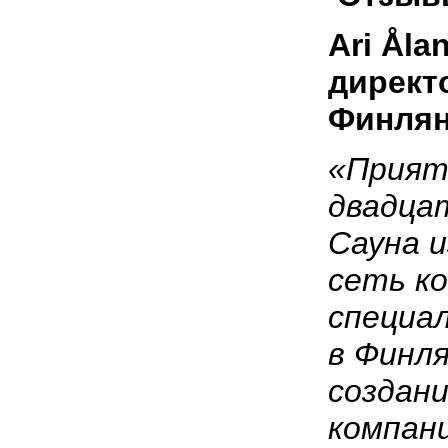
Ari Å
la
директ
Финля
«Прият
двадца
Сауна и
сеть к
специа
в Финля
создани
компани