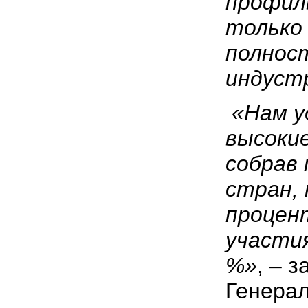
профил
тольк
полнос
индустр
«Нам у
высоки
собрав
стран, 
процен
участи
%»
, – 
Генера