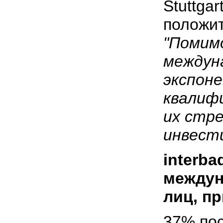
Stuttga
положит
"Помимо
междун
экспон
квалиф
их стр
инвест
interba
междун
лиц, п
37% пос