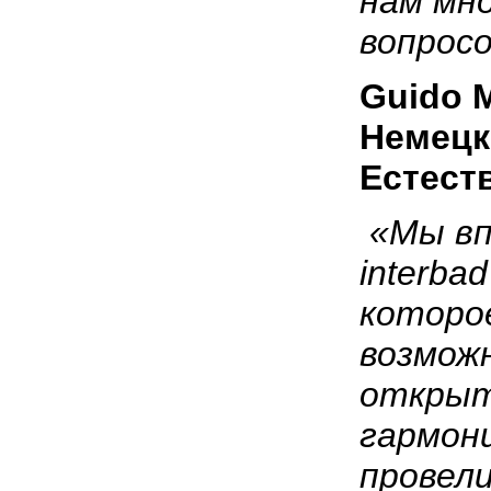
нам мн
вопросо
Guido
Немецк
Естест
«Мы вп
interba
которо
возмож
открыт
гармони
провел