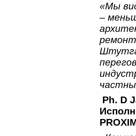
«Мы ви
– мень
архите
ремонт
Штутга
перего
индуст
частны
Ph.
D
Исполн
PROXI