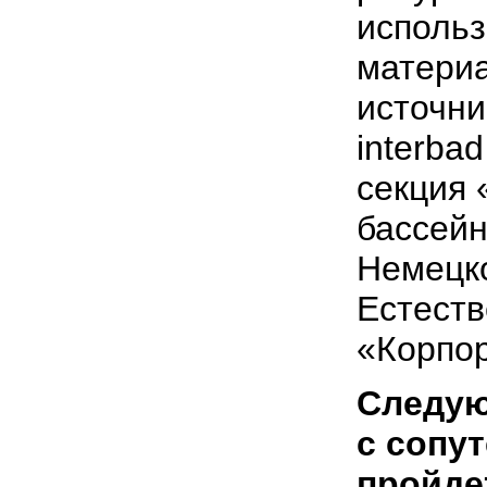
исполь
матери
источни
interba
секция 
бассейн
Немецк
Естеств
«Корпор
Следу
c сопу
пройде