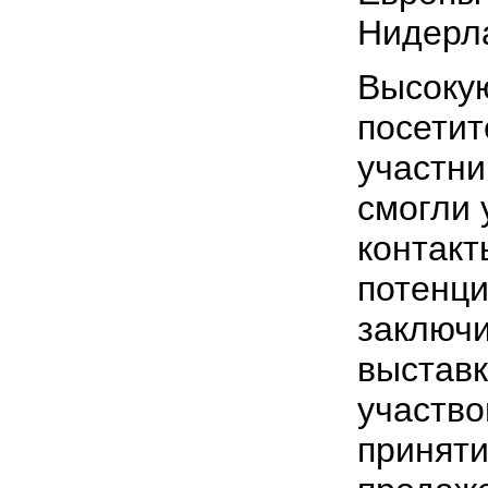
Нидерл
Высоку
посетит
участни
смогли 
контакт
потенц
заключи
выставк
участво
приняти