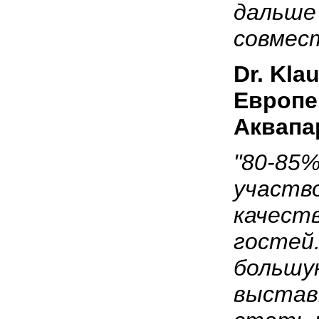
дальше
совмес
Dr.
Kla
Европе
Аквапа
"80-85
участв
качест
гостей
большу
выстав