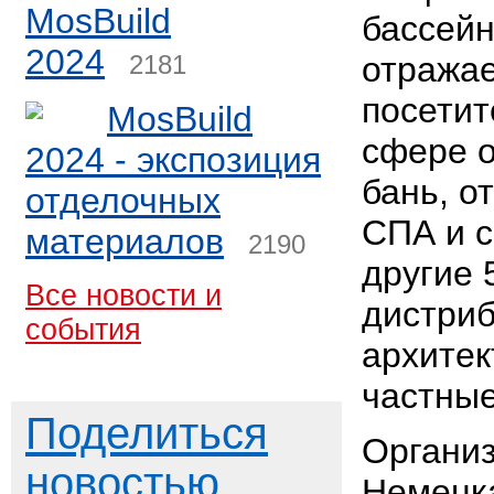
MosBuild
бассейн
2024
2181
отражае
посетит
MosBuild
сфере о
2024 - экспозиция
бань, о
отделочных
СПА и с
материалов
2190
другие 
Все новости и
дистриб
события
архитек
частные
Поделиться
Организ
новостью
Немецк