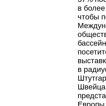
в более
чтобы п
Междун
общест
бассейн
посетит
выставк
в радиу
Штутгар
Швейцар
предст
Европы 