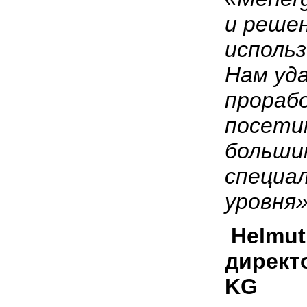
и реше
исполь
Нам уд
прораб
посет
больши
специа
уровня»
Helmu
директ
KG