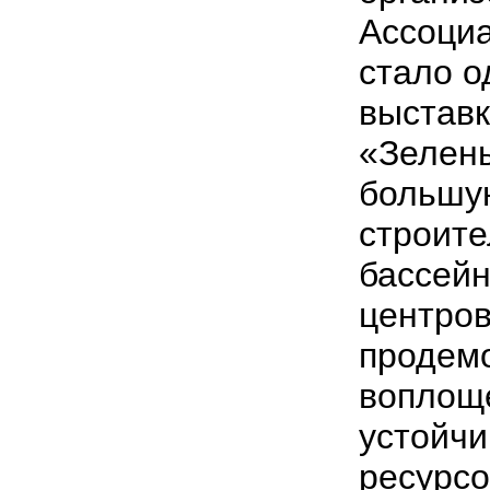
Ассоциа
стало о
выставк
«Зелены
большую
строите
бассейн
центров
продем
воплощ
устойчи
ресурс