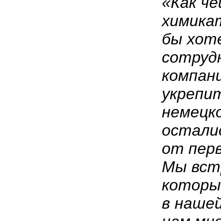
«Как ч
химикат
бы хот
сотруд
компан
укрепи
немецко
остали
от пер
Мы вст
которы
в нашей