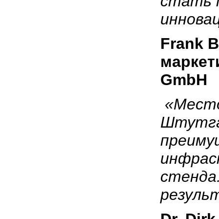
стать 
инновац
Frank
B
маркет
GmbH
«Место
Штутга
преиму
инфрас
стенда
резуль