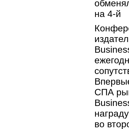
обменя
на 4-й
Конфер
издател
Busines
ежегодн
сопутст
Впервы
СПА ры
Busines
награду
во втор