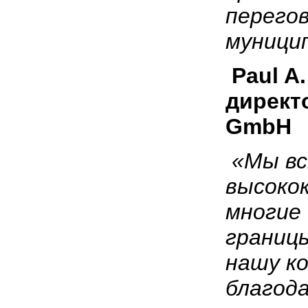
перего
муници
Paul
A
директ
GmbH
«Мы в
высоко
многие 
границ
нашу к
благод