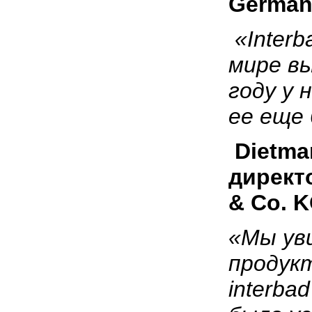
German
«
Inter
мире вы
году у 
ее еще
Dietma
директ
&
Co.
K
«Мы ув
продук
interba