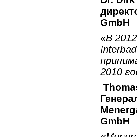
Dr.
Dir
директ
GmbH
«В 201
Interba
приним
2010 го
Thomas
Генера
Menerg
GmbH
«
Mener