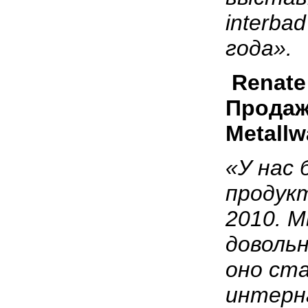
interba
года».
Renat
Прода
Metallw
«У нас
продукт
2010. 
доволь
оно ст
интерн