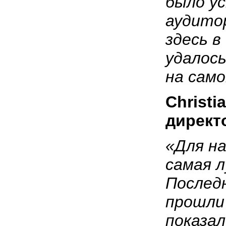
было у
аудито
здесь 
удалос
на само
Christi
директ
«Для н
самая 
Последн
прошли 
показа