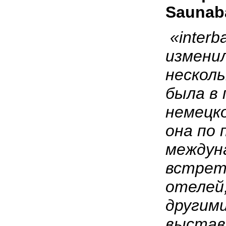
Sauna
«
inter
изменил
несколь
была в 
немецко
она по
междун
встрет
отелей
другим
выстав