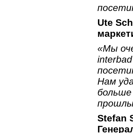
посети
Ute
Sch
маркет
«Мы оч
interba
посети
Нам уд
больше
прошлы
Stefan
Генера