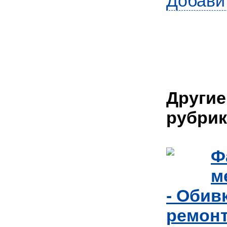
Добави
Другие
рубрик
Ф
м
- Обив
ремонт