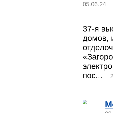
05.06.24
37-я вы
домов, 
отдело
«Загор
электр
пос...
M