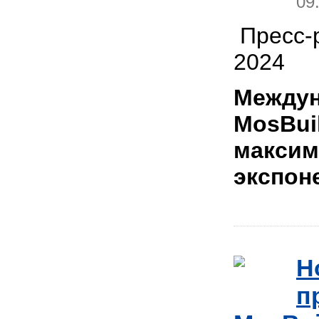
09
Пресс-р
2024
Междун
MosBui
максим
экспон
Н
п