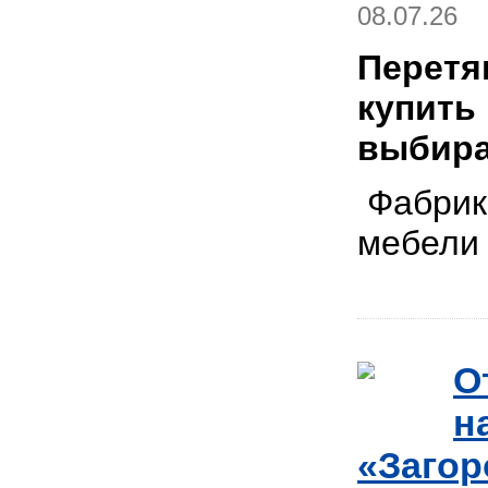
08.07.26
Перетя
купить
выбира
Фабрика
мебел
О
н
«Загор