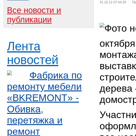
31.10.12 07:44:29
Пр
Все новости и
публикации
октября
Лента
монтаж
новостей
выставк
Фабрика по
строите
ремонту мебели
дерева
«BKREMONT» -
домостр
Обивка,
Участни
перетяжка и
оформле
ремонт