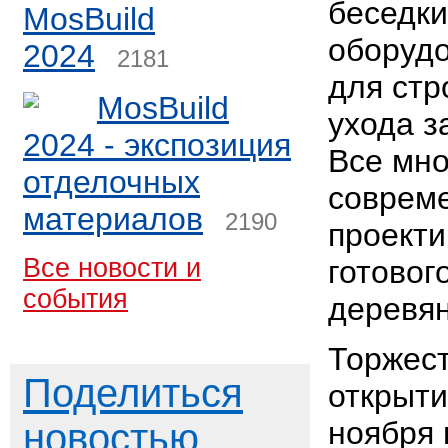
беседки
MosBuild
оборуд
2024
2181
для стр
MosBuild
ухода з
2024 - экспозиция
Все мно
отделочных
соврем
материалов
2190
проекти
Все новости и
готовог
события
деревян
Торжес
Поделиться
открыти
ноября 
новостью