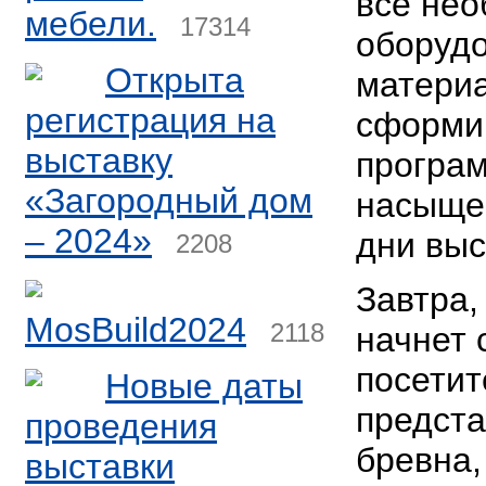
все не
мебели.
17314
оборуд
Открыта
матери
регистрация на
сформи
выставку
програм
«Загородный дом
насыщен
– 2024»
дни выс
2208
Завтра,
MosBuild2024
2118
начнет 
посетит
Новые даты
предста
проведения
бревна,
выставки