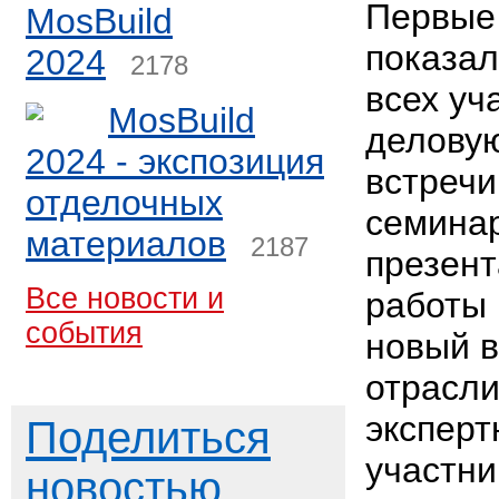
Первые
MosBuild
показал
2024
2178
всех уч
MosBuild
деловую
2024 - экспозиция
встречи
отделочных
семина
материалов
2187
презент
Все новости и
работы 
события
новый в
отрасли
экспер
Поделиться
участни
новостью