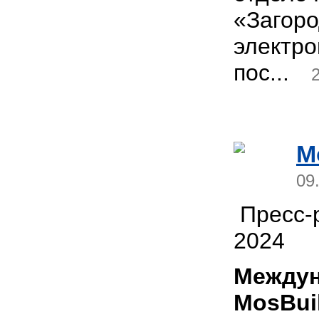
«Загор
электр
пос...
M
09
Пресс-р
2024
Междун
MosBui