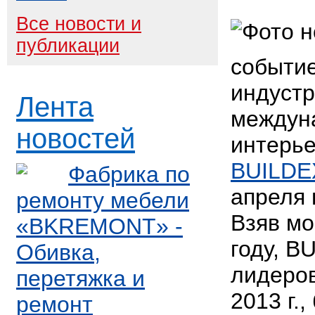
Все новости и
публикации
событие
индустр
Лента
междун
новостей
интерь
BUILDE
Фабрика по
апреля 
ремонту мебели
Взяв мо
«BKREMONT» -
году, B
Обивка,
лидеров
перетяжка и
2013 г.,
ремонт