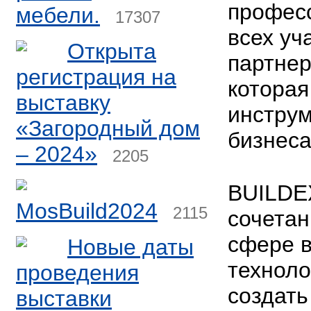
профес
мебели.
17307
всех уч
Открыта
партнер
регистрация на
которая
выставку
инстру
«Загородный дом
бизнеса
– 2024»
2205
BUILDEX
MosBuild2024
2115
сочетан
сфере 
Новые даты
техноло
проведения
создать
выставки