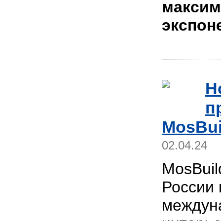
максим
экспон
Н
п
MosBui
02.04.24
MosBuil
России 
междун