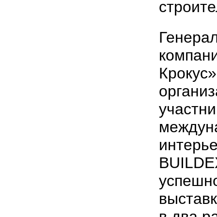
строите
Генера
компани
Крокус»
организ
участни
междун
интерье
BUILDE
успешно
выставк
в два р