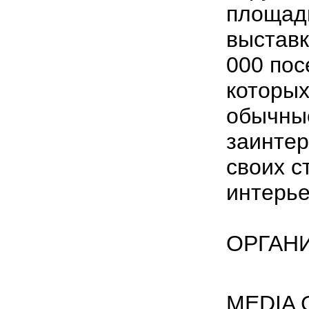
площади
выставк
000 пос
которых
обычные
заинте
своих с
интерь
ОРГАН
MEDIA 