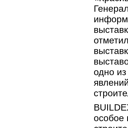
Генера
информ
выставк
отмети
выстав
выставо
одно из
явлений
строите
BUILDE
особое 