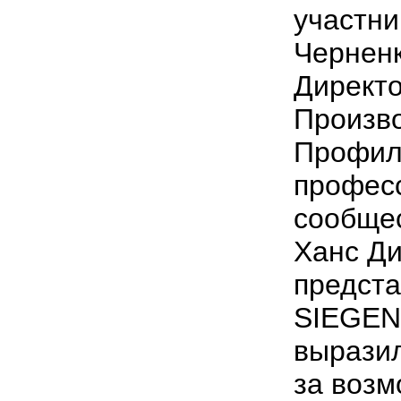
участни
Чернен
Директ
Произв
Профил
профес
сообщес
Ханс Ди
предста
SIEGEN
выразил
за возм