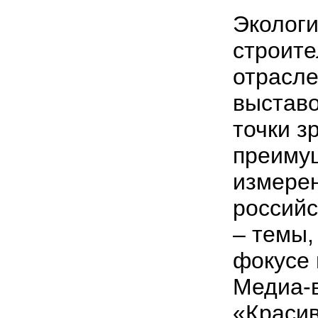
Экологи
строите
отрасле
выставо
точки з
преиму
измерен
российс
– темы,
фокусе 
Медиа-в
«Краси