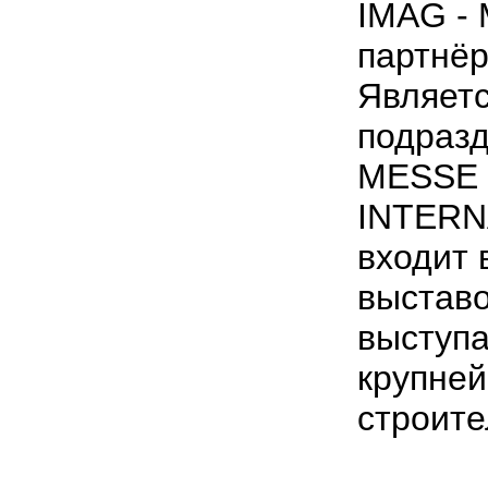
IMAG -
партнёр
Являет
подраз
MESSE
INTERN
входит 
выставо
выступа
крупней
строите