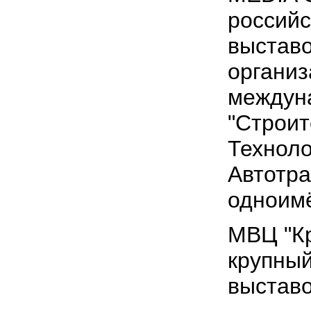
россий
выставо
организ
междун
"Строит
Техноло
Автотра
одноим
МВЦ "Кр
крупны
выставо