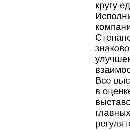
кругу 
Исполн
компан
Степане
знаково
улучшен
взаимоо
Все вы
в оценк
выставо
главных
регулят