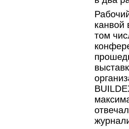
Рабочий
канвой 
том чис
конфер
прошед
выставк
организ
BUILDE
максим
отвечал
журнал