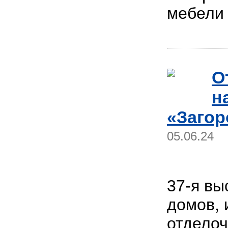
мебел
О
н
«Загор
05.06.24
37-я вы
домов, 
отдело