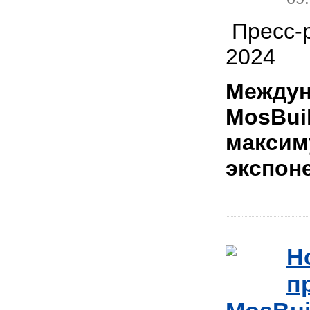
Пресс-р
2024
Междун
MosBui
максим
экспон
Н
п