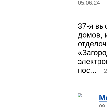
05.06.24
37-я вы
домов, 
отделоч
«Загоро
электро
пос...
2
M
09