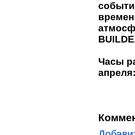
событи
времен
атмосф
BUILDE
Часы р
апреля:
Комме
Добави