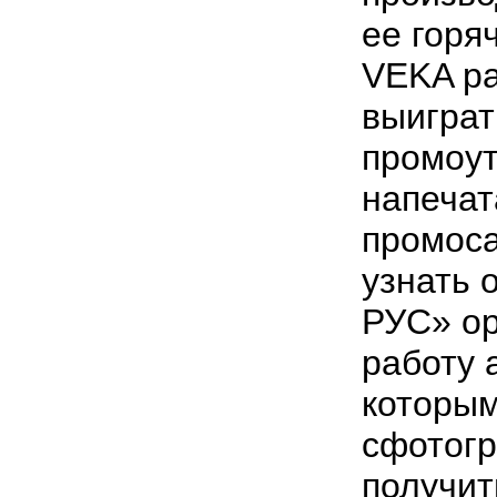
ее горя
VEKA ра
выиграт
промоут
напеча
промос
узнать 
РУС» ор
работу 
которы
сфотогр
получит