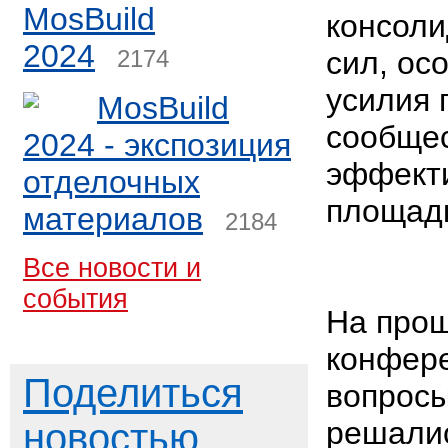
MosBuild
консоли
2024
2174
сил, ос
усилия
MosBuild
сообщес
2024 - экспозиция
эффект
отделочных
площадк
материалов
2184
Все новости и
события
На про
конфер
Поделиться
вопросы
решалис
новостью