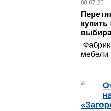
08.07.26
Перетя
купить
выбира
Фабрика
мебел
О
н
«Загор