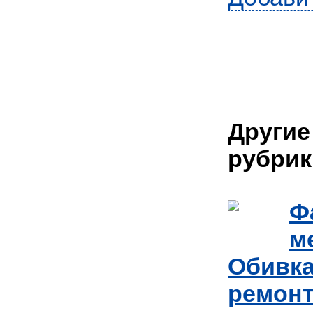
Другие
рубрик
Ф
м
Обивка
ремонт