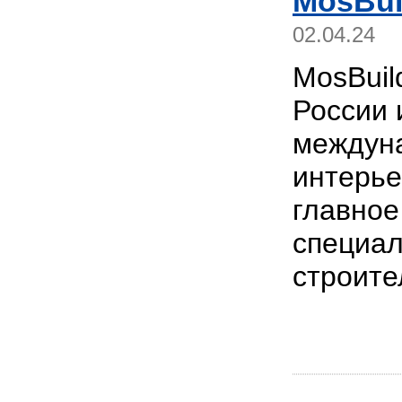
MosBui
02.04.24
MosBuil
России 
междуна
интерье
главное
специал
строите