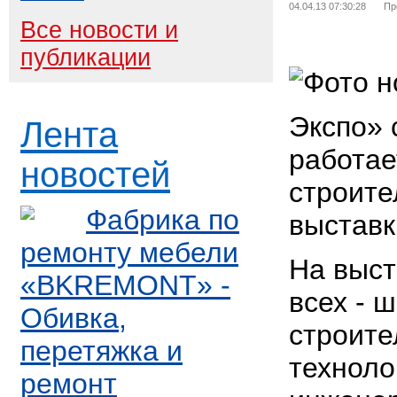
04.04.13 07:30:28
Пр
Все новости и
публикации
Экспо» 
Лента
работае
новостей
строите
Фабрика по
выставк
ремонту мебели
На выст
«BKREMONT» -
всех - 
Обивка,
строите
перетяжка и
техноло
ремонт