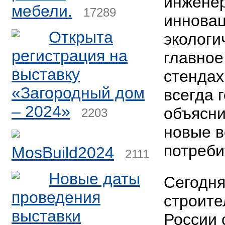
инженер
мебели.
17289
иннова
Открыта
экологи
регистрация на
главное
выставку
стендах
«Загородный дом
всегда 
– 2024»
объясни
2203
новые в
потреби
MosBuild2024
2111
Новые даты
Сегодня
проведения
строит
выставки
России 