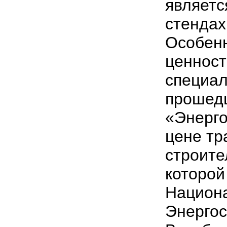
являетс
стендах
Особенн
ценност
специал
прошед
«Энерг
цене тр
строите
которой
Национа
Энерго