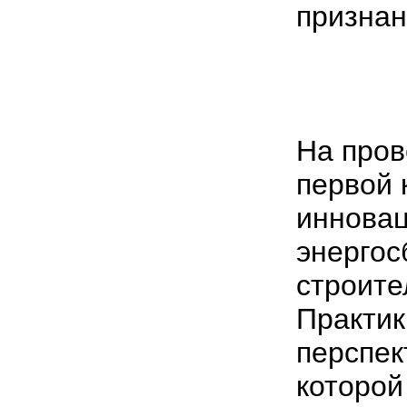
признан
На пров
первой 
иннова
энерго
строите
Практик
перспек
которо