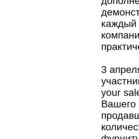
дополн
демонс
каждый 
компани
практич
3 апрел
участни
your sa
Вашего 
продав
количес
фурниту