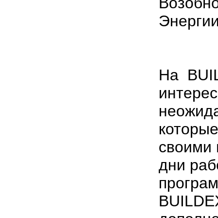
Возобн
Энергии
На BUI
интерес
неожид
которые
своими 
дни раб
програм
BUILDEX