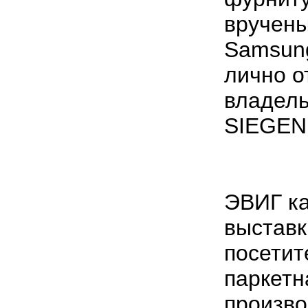
вручен
Samsun
лично о
владель
SIEGEN
ЭВИГ к
выставк
посетит
паркетн
произво