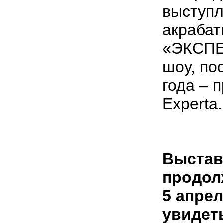
выступл
акрабат
«ЭКСПЕ
шоу, по
года – 
Experta.
Выстав
продол
5 апрел
увидет