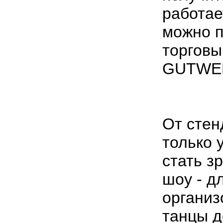
работае
можно п
торговы
GUTWER
От стен
только 
стать з
шоу - д
организ
танцы д