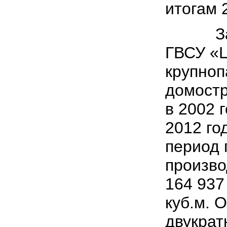
итогам 
За по
ГВСУ «
крупноп
домостр
в 2002 г
2012 го
период 
произво
164 937
куб.м. 
двукрат