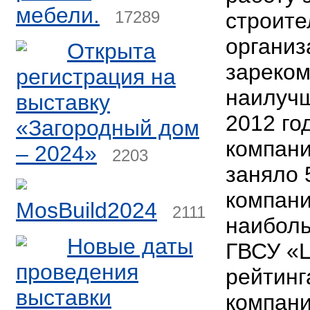
мебели.
17289
строите
организ
Открыта
зареко
регистрация на
наилучш
выставку
2012 го
«Загородный дом
компан
– 2024»
2203
заняло 
компан
MosBuild2024
2111
наибол
Новые даты
ГВСУ «Ц
проведения
рейтин
выставки
компани