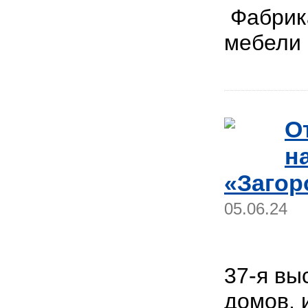
Фабрика
мебел
О
н
«Загор
05.06.24
37-я вы
домов, 