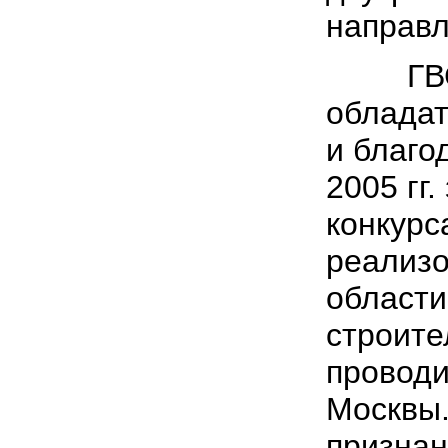
направл
ГВСУ 
обладат
и благо
2005 гг
конкурс
реализо
области
строите
проводи
Москвы.
призна