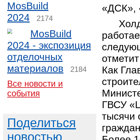
MosBuild
«ДСК», 
2024
2174
Холдин
MosBuild
работае
2024 - экспозиция
следующ
отделочных
отметит
материалов
Как Гла
2184
строите
Все новости и
Минист
события
ГВСУ «
тысячи 
Поделиться
граждан
новостью
Более 1