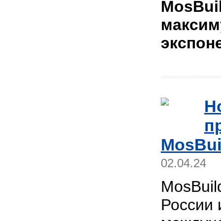
MosBui
максим
экспон
Н
п
MosBui
02.04.24
MosBuil
России 