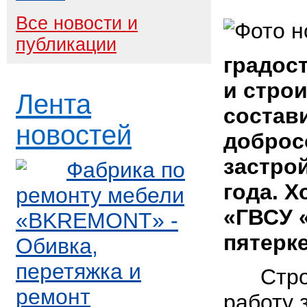
Все новости и
публикации
градос
и стро
Лента
состав
новостей
доброс
застро
Фабрика по
года. 
ремонту мебели
«ГВСУ 
«BKREMONT» -
пятерк
Обивка,
перетяжка и
Стройк
ремонт
работу 