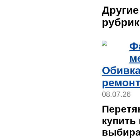
Другие
рубрик
Ф
м
Обивка
ремонт
08.07.26
Перетя
купить
выбира