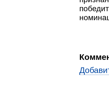
победит
номинац
Комме
Добави