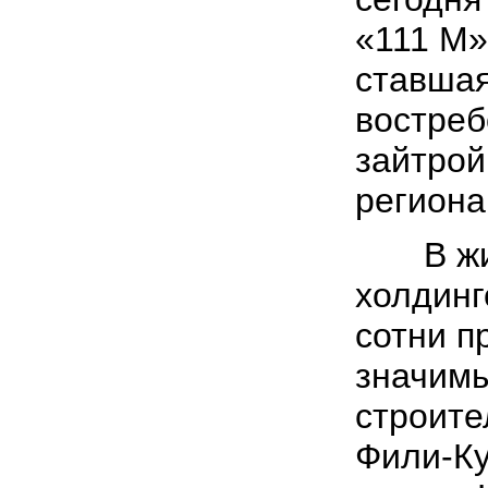
«111 М»
ставша
востреб
зайтрой
региона
В жил
холдинг
сотни п
значимы
строите
Фили-Ку