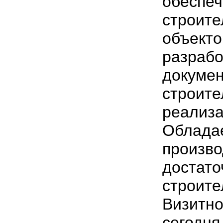
обеспе
строите
объекто
разрабо
докумен
строите
реализа
Обладае
произво
достато
строите
Визитно
сегодня