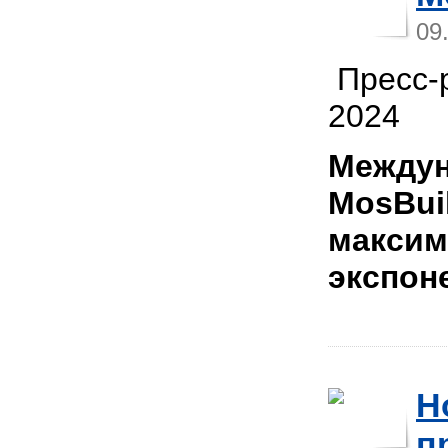
09
Пресс-р
2024
Междун
MosBui
максим
экспон
Н
п