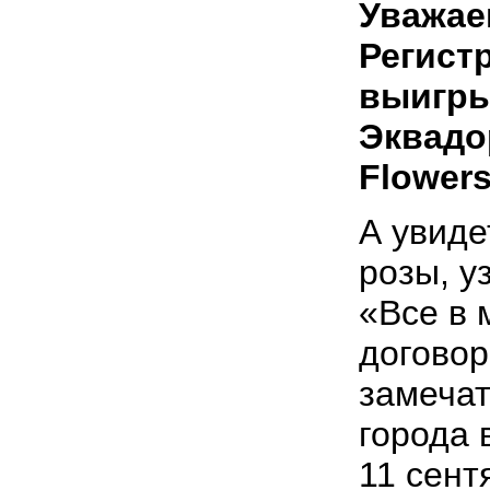
Уважае
Регист
выигры
Эквадо
Flower
А увиде
розы, у
«Все в 
договор
замеча
города 
11 сен