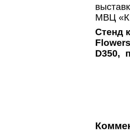
выстав
МВЦ «Кр
Стенд 
Flower
D350, 
Комме