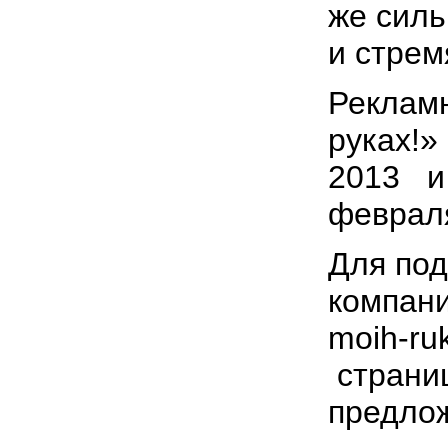
же силь
и стре
Рекламн
руках!»
2013 и
февраля
Для по
компани
moih-ru
страниц
предло