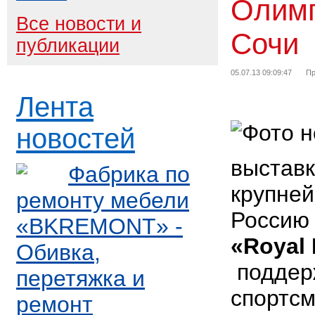
Олимп
Все новости и
Сочи
публикации
05.07.13 09:09:47
Пр
Лента
новостей
выстав
Фабрика по
крупней
ремонту мебели
Россию 
«BKREMONT» -
«Royal 
Обивка,
поддер
перетяжка и
спортс
ремонт