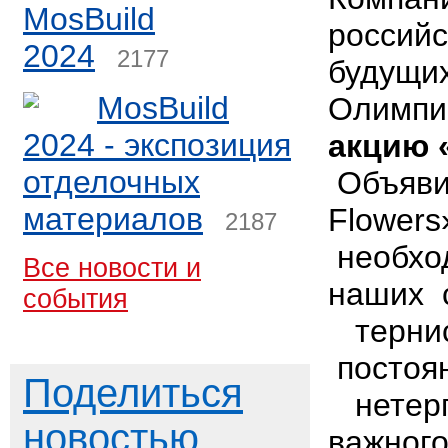
MosBuild
российс
2024
2177
будущи
MosBuild
Олимпий
2024 - экспозиция
акцию 
отделочных
Объяви
материалов
Flowe
2187
необх
Все новости и
наших 
события
терни
посто
Поделиться
нетерп
новостью
важного