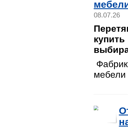
мебели
08.07.26
Перетя
купить
выбира
Фабрика
мебел
О
н