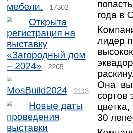
попасть
мебели.
17302
года в 
Открыта
Компани
регистрация на
лидер п
выставку
высоко
«Загородный дом
эквадор
– 2024»
2205
раскину
Она вы
MosBuild2024
2113
сортов 
Новые даты
цветка,
проведения
30 лепе
выставки
Компани