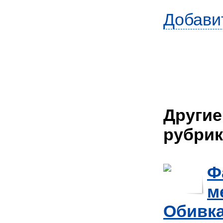
Добави
Другие
рубрик
Ф
м
Обивка