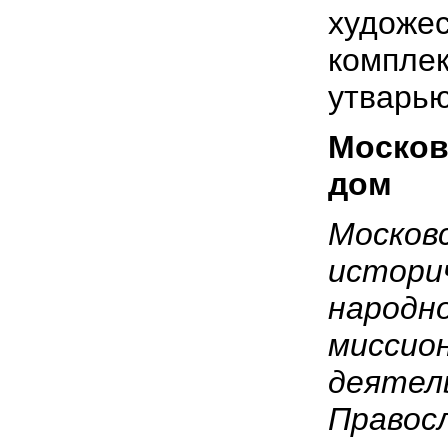
художес
комплек
утварью
Москов
дом
Москов
истори
народн
миссион
деятел
Правос