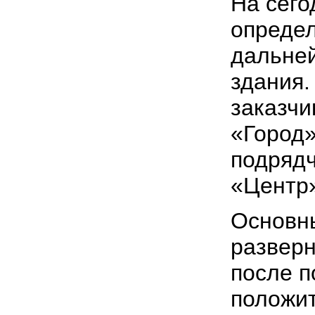
На сег
опреде
дальне
здания.
заказч
«Город»
подряд
«Центр
Основн
разверн
после п
положи