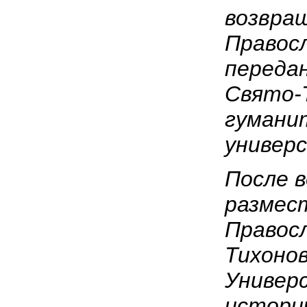
возвра
Правос
переда
Свято-
гумани
универ
После в
размес
Правос
Тихоно
Универ
истори