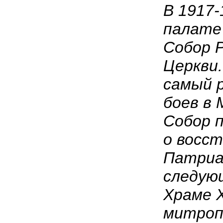
В 1917-
палате
Собор 
Церкви.
самый р
боев в
Собор 
о восс
Патриа
следующ
Храме 
митроп