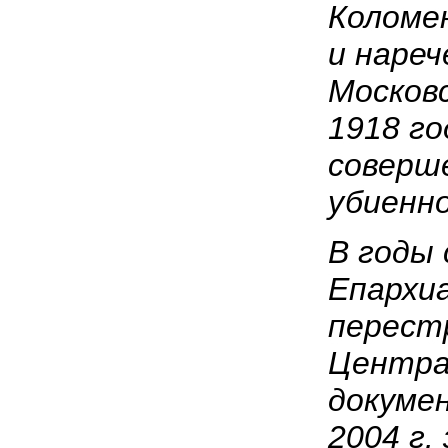
Коломен
и наре
Московс
1918 го
соверше
убиенно
В годы
Епархи
перест
Центра
докуме
2004 г.