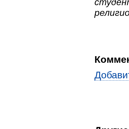
студент
религио
Комме
Добави