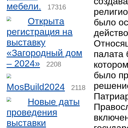
создава
мебели.
17316
религио
Открыта
было о
регистрация на
действо
выставку
Относя
«Загородный дом
палата 
– 2024»
котором
2208
было пр
решени
MosBuild2024
2118
Патриар
Новые даты
Правос
проведения
включе
выставки