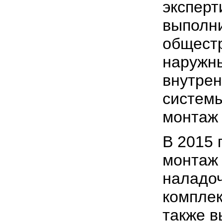
эксперт
выполни
общест
наружн
внутре
системы
монтаж 
В 2015 
монтаж 
наладо
комплек
также 