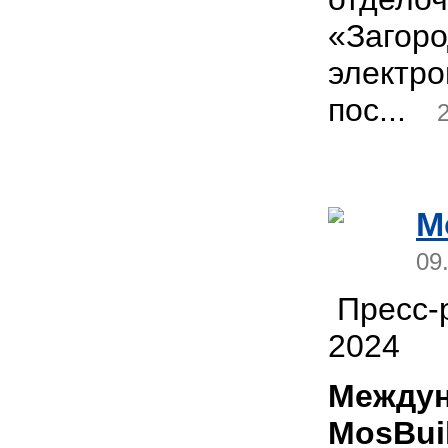
«Загор
электр
пос...
M
09
Пресс-р
2024
Междун
MosBui