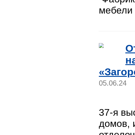
мебел
О
н
«Загор
05.06.24
37-я вы
домов, 
отдело