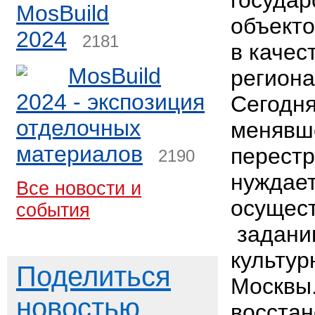
государ
MosBuild
объекто
2024
2181
в качес
MosBuild
региона
2024 - экспозиция
Сегодня
отделочных
менявше
материалов
перест
2190
нуждает
Все новости и
осущест
события
задани
культур
Поделиться
Москвы.
новостью
восстан