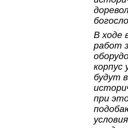
дорево
богосл
В ходе
работ 
оборудо
корпус 
будут 
истори
при эт
подоба
условия