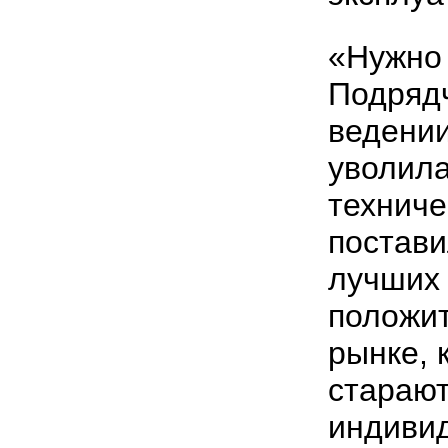
«Нужно
Подрядч
ведении
уволил
техниче
постави
лучших 
положит
рынке, 
старают
индивид