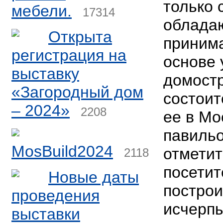
только 
мебели.
17314
облада
Открыта
приним
регистрация на
основе 
выставку
домостр
«Загородный дом
состоит
– 2024»
2208
ее в Мо
павильо
MosBuild2024
отметит
2118
посети
Новые даты
построи
проведения
исчерп
выставки