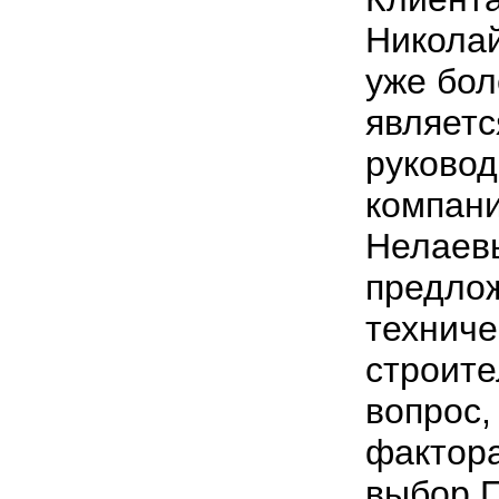
Николай
уже бол
являетс
руковод
компани
Нелаевы
предлож
технич
строите
вопрос,
фактора
выбор 