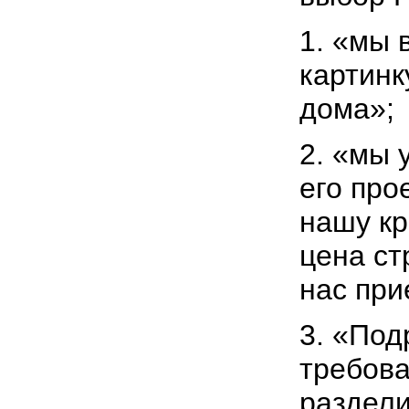
1. «мы 
картинк
дома»;
2. «мы 
его про
нашу кр
цена ст
нас пр
3. «Под
требова
раздели