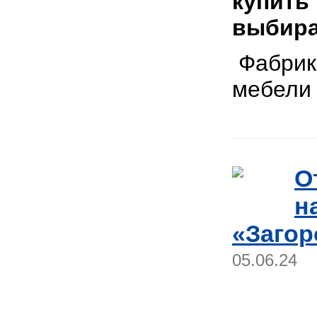
купить
выбира
Фабрика
мебел
О
н
«Загор
05.06.24