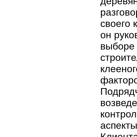
деревя
разгово
своего 
он руко
выборе
строите
клееног
фактор
Подрядч
возвед
контрол
аспекты
Клиента