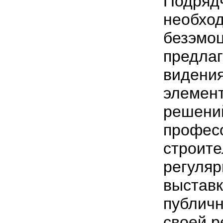
Подряд
необход
безэмо
предлаг
видени
элемент
решений
профес
строит
регуляр
выставк
публич
своей р