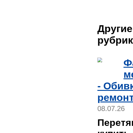
Другие
рубрик
Ф
м
- Обив
ремонт
08.07.26
Перетя