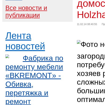
домос
Все новости и
Holzh
публикации
11.02.14 08:40:55
Пр
Лента
новостей
загород
Фабрика по
потребу
ремонту мебели
хозяев 
«BKREMONT» -
сложных
Обивка,
большин
перетяжка и
оптима
ремонт