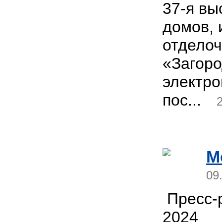
37-я вы
домов, 
отдело
«Загор
электр
пос...
M
09
Пресс-р
2024