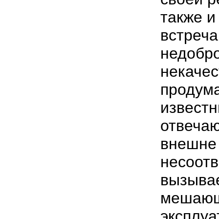
также и
встреча
недобр
некачес
продум
известн
отвечаю
внешне 
несоотв
вызыва
мешающ
эксплуа