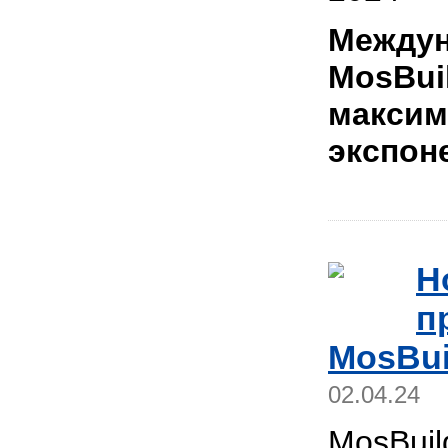
Междун
MosBui
максим
экспон
Н
п
MosBui
02.04.24
MosBuil