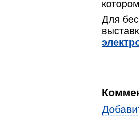
котором
Для бес
выстав
электр
Комме
Добави