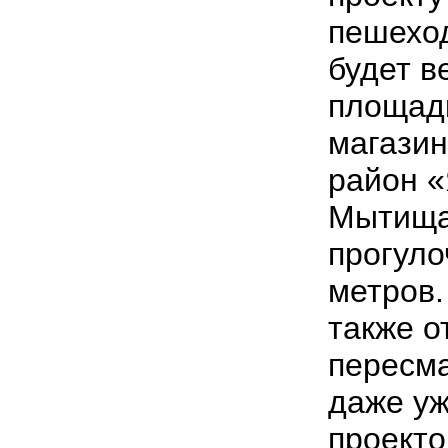
пешеход
будет в
площадк
магазин
район «
Мытища
прогуло
метров
также о
пересм
даже у
проекто