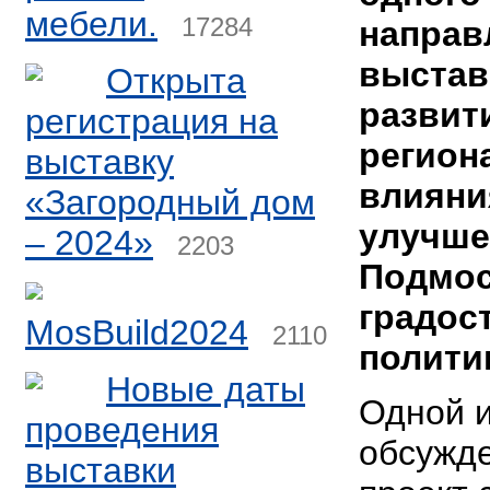
мебели.
17284
направ
выстав
Открыта
развит
регистрация на
региона
выставку
влияни
«Загородный дом
улучше
– 2024»
2203
Подмос
градос
MosBuild2024
2110
полити
Новые даты
Одной и
проведения
обсужде
выставки