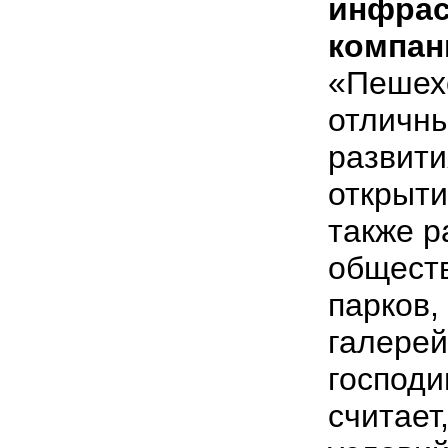
инфрас
компа
«Пешех
отличн
развити
открыти
также р
обществ
парков,
галерей 
господи
считает