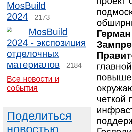
проект 
MosBuild
подмоск
2024
2173
обширн
MosBuild
Герман
2024 - экспозиция
Зампре
отделочных
Правит
материалов
главной
2184
повыше
Все новости и
окружаю
события
четкой 
инфраст
Поделиться
поддерж
новостью
Господ