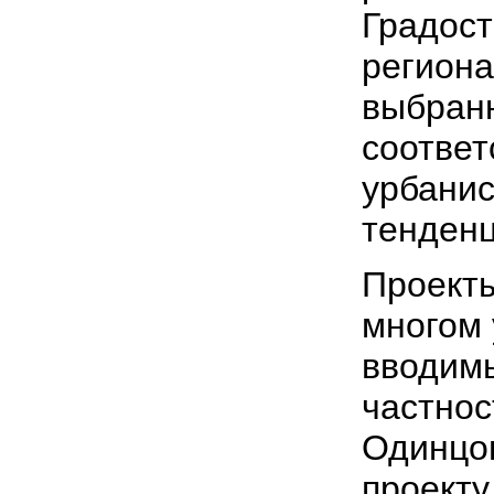
Градост
региона
выбранн
соответ
урбани
тенден
Проекты
многом 
вводим
частнос
Одинцо
проект