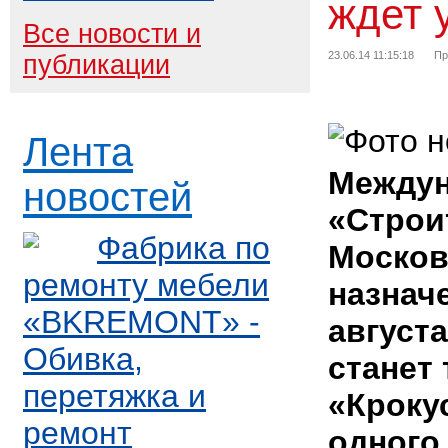
ждет 
Все новости и
23.06.14 11:15:18
Пр
публикации
Лента
Междун
новостей
«Строи
Фабрика по
Москов
ремонту мебели
назначе
«BKREMONT» -
август
Обивка,
станет
перетяжка и
«Крокус
ремонт
одного