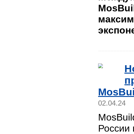
MosBui
максим
экспон
Н
п
MosBui
02.04.24
MosBuil
России 