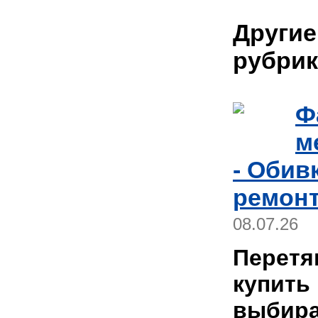
Другие
рубрик
Ф
м
- Обив
ремонт
08.07.26
Перетя
купить
выбира