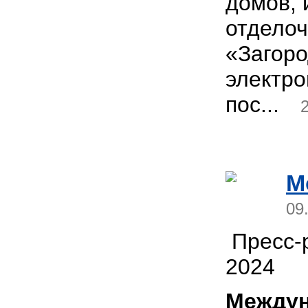
домов, 
отдело
«Загор
электр
пос...
M
09
Пресс-р
2024
Междун