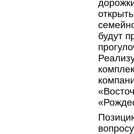
дорожки
открыт
семейно
будут п
прогуло
Реализу
компле
компани
«Восточ
«Рожде
Позицию
вопросу