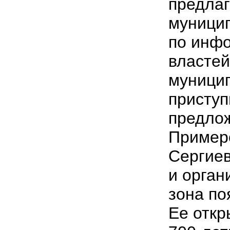
предлаг
муницип
по инф
властей
муници
приступ
предло
Пример
Сергиев
и орган
зона по
Ее откр