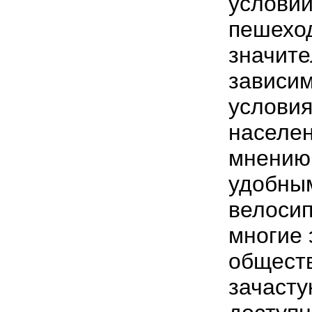
условий
пешехо
значите
зависим
услови
населен
мнению,
удобны
велосип
многие
обществ
зачасту