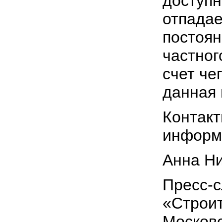
доступ
отпадае
постоян
частног
счет че
данная 
Контакт
информ
Анна Ни
Пресс-с
«Строи
Московс