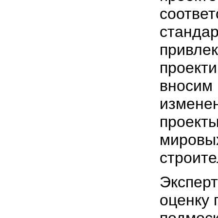
соответ
стандар
привле
проекти
вносим
изменен
проекты
мировы
строите
Экспер
оценку