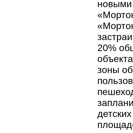
новыми
«Мортон
«Морто
застраи
20% об
объекта
зоны о
пользов
пешеход
заплан
детских
площад