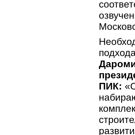
соответ
озвуче
Московс
Необхо
подхода
Дароми
презид
ПИК:
«С
набираю
комплек
строите
развити