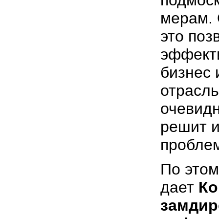
подмос
мерам. 
это поз
эффект
бизнес 
отрасль
очевидн
решит и
пробле
По этом
дает
Ко
замдир