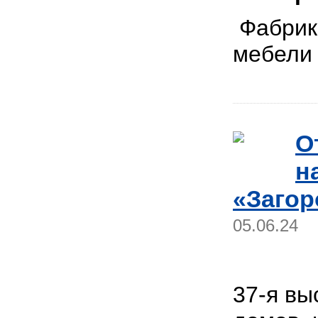
Фабрика
мебел
О
н
«Загор
05.06.24
37-я вы