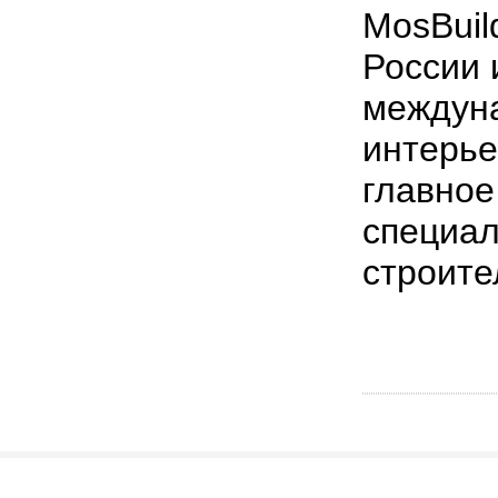
MosBuil
России 
междуна
интерье
главное
специал
строите