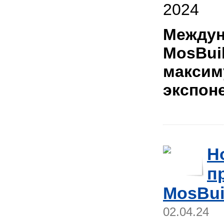
2024
Междун
MosBui
максим
экспон
Н
п
MosBui
02.04.24