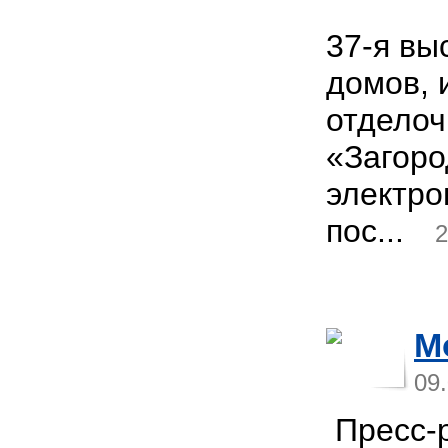
37-я вы
домов, 
отделоч
«Загоро
электро
пос...
2
M
09
Пресс-р