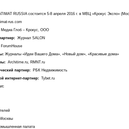
IMAT RUSSIA состоится 5-8 апреля 2016 г. в МВЦ «Крокус Экспо» (Мос
imat-rus.com
Медиа Глоб – Крокус, ООО
артнер:
Журнал SALON
ForumHouse
ы:
Журналы «Идеи Вашего Дома», «Новый дом», «Красивые дома»
ры:
Architime.ru, RMNT.ru
еский партнер:
РБК Недвижимость
й интернет-партнер:
Tybet.ru
т:
оителей
а Москвы
промышленная палата