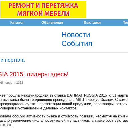
Каталог
Объявления
Выставки
Те
Новости
События
и портала
A 2015: лидеры здесь!
ий новости
1313
кве прошла международная выставка BATIMAT RUSSIA 2015 с 31 марта 
я выставка была традиционно проведена в МВЦ «Крокус Экспо». С само
прекращалась суета – презентации новой продукции, переговоры, встреч
говоров и установление деловых контактов.
овала особую активность рынка и стойкость позиции, несмотря на криз
казало увеличение числа посетителей и участников, а также рост выста
 охват.