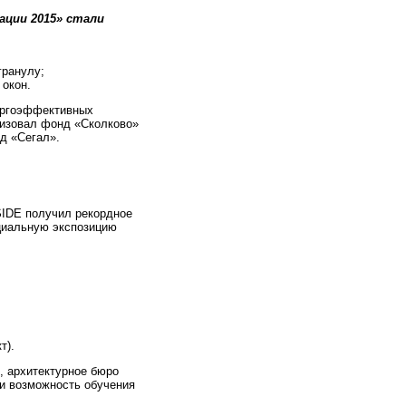
ации 2015» стали
гранулу;
 окон.
ергоэффективных
низовал фонд «Сколково»
од «Сегал».
SIDE получил рекордное
ециальную экспозицию
т).
, архитектурное бюро
ли возможность обучения