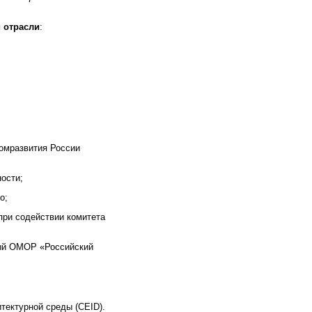
 отрасли
:
номразвития России
ости;
о;
при содействии комитета
ный ОМОР «Российский
.
тектурной среды (CEID).