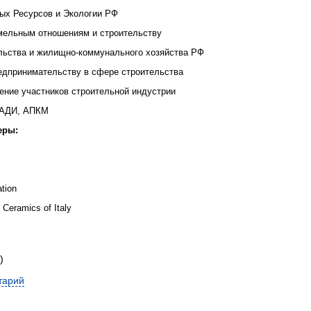
ных Ресурсов и Экологии РФ
мельным отношениям и строительству
ельства и жилищно-коммунального хозяйства РФ
едпринимательству в сфере строительства
ение участников строительной индустрии
НАДИ, АПКМ
еры
:
ation
 Ceramics of Italy
)
тарий