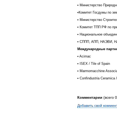
• Министерство Природ
•Комитет Госдумы по зе
• Министерство Строит
• Комитет ТПП РФ по пр
• Национальное объедин
• СППП, АПП, НАЭВИ, 
Международные
партн
• Acimac
• ISEX / Tile of Spain
• Marmomacchine Associ
• Confindustria Ceramica /
Комментарии
(всего 0
Добавить свой коммен