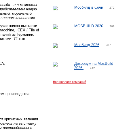
сегда - и в моменты
Мосбилд в Сочи
272
 представляем новую
льный, моральный
ие нашим клиентам»
.
 участников выставки
MOSBUILD 2026
268
cchine, ICEX / Tile of
мпаний из Германии,
иками. 72 тыс.
Мосбилд 2026
287
CA;
Декориум на MosBuild
2026:
242
Все новости компаний
сам производства
от кризисных явления
ривлечь на выставку
ы востребованы в