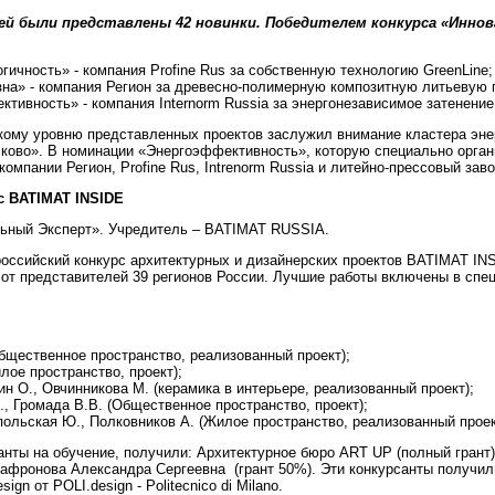
й были представлены 42 новинки. Победителем конкурса «Иннов
ичность» - компания Profine Rus за собственную технологию GreenLine;
на» - компания Регион за древесно-полимерную композитную литьевую 
тивность» - компания Internorm Russia за энергонезависимое затенение
кому уровню представленных проектов заслужил внимание кластера эн
ково». В номинации «Энергоэффективность», которую специально орга
омпании Регион, Profine Rus, Intrenorm Russia и литейно-прессовый зав
с BATIMAT INSIDE
льный Эксперт». Учредитель – BATIMAT RUSSIA.
российский конкурс архитектурных и дизайнерских проектов BATIMAT IN
8 от представителей 39 регионов России. Лучшие работы включены в сп
бщественное пространство, реализованный проект);
лое пространство, проект);
н О., Овчинникова М. (керамика в интерьере, реализованный проект);
, Громада В.В. (Общественное пространство, проект);
польская Ю., Полковников А. (Жилое пространство, реализованный проек
анты на обучение, получили: Архитектурное бюро ART UP (полный грант)
Сафронова Александра Сергеевна (грант 50%). Эти конкурсанты получи
gn от POLI.design - Politecnico di Milano.