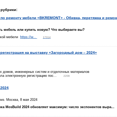
 рубрики:
по ремонту мебели «BKREMONT» - Обивка, перетяжка и ремон
ть мебель или купить новую? Что выбираете вы?
гкой мебели
https://w...
17314
регистрация на выставку «Загородный дом – 2024»
ых домов, инженерных систем и отделочных материалов
ла электронную регистрацию пос...
2208
d2024
из. Москва, 8 мая 2024
вка
MosBuild
2024 обновляет максимум: число экспонентов выра...