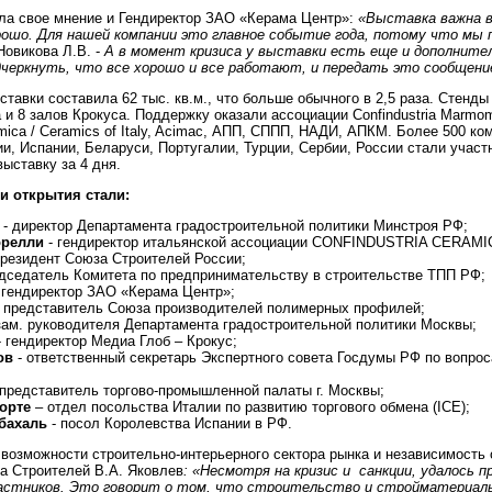
ла свое мнение и Гендиректор ЗАО «Керама Центр»:
«Выставка важна в
хорошо. Для нашей компании это главное событие года, потому что мы
овикова Л.В. -
А в момент кризиса у выставки есть еще и дополните
черкнуть, что все хорошо и все работают, и передать это сообщен
тавки составила 62 тыс. кв.м., что больше обычного в 2,5 раза. Стенды
 и 8 залов Крокуса. Поддержку оказали ассоциации Confindustria Marmoma
ramica / Ceramics of Italy, Acimac, АПП, СППП, НАДИ, АПКМ. Более 500 ко
и, Испании, Беларуси, Португалии, Турции, Сербии, России стали участн
ыставку за 4 дня.
и открытия стали:
- директор Департамента градостроительной политики Минстроя РФ;
орелли
- гендиректор итальянской ассоциации CONFINDUSTRIA CERAMI
президент Союза Строителей России;
дседатель Комитета по предпринимательству в строительстве ТПП РФ;
 гендиректор ЗАО «Керама Центр»;
 представитель Союза производителей полимерных профилей;
зам. руководителя Департамента градостроительной политики Москвы;
 гендиректор Медиа Глоб – Крокус;
ов
- ответственный секретарь Экспертного совета Госдумы РФ по вопро
представитель торгово-промышленной палаты г. Москвы;
орте
– отдел посольства Италии по развитию торгового обмена (ICE);
рбахаль
- посол Королевства Испании в РФ.
возможности строительно-интерьерного сектора рынка и независимость 
а Строителей В.А. Яковлев
: «Несмотря на кризис и санкции, удалось п
астников. Это говорит о том, что строительство и стройматериал