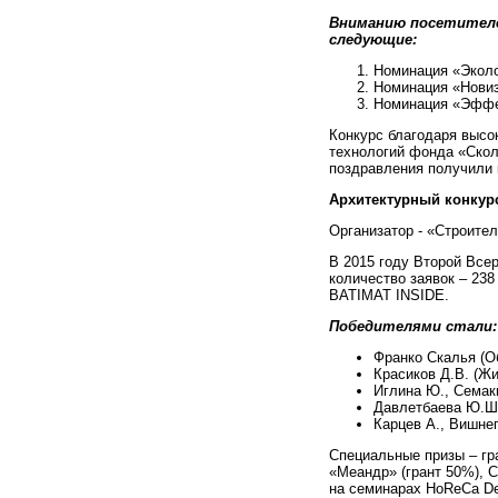
Вниманию посетителе
следующие:
Номинация «Эколог
Номинация «Новиз
Номинация «Эффек
Конкурс благодаря высо
технологий фонда «Скол
поздравления получили к
Архитектурный конкур
Организатор - «Строите
В 2015 году Второй Все
количество заявок – 23
BATIMAT INSIDE.
Победителями стали:
Франко Скалья (О
Красиков Д.В. (Жи
Иглина Ю., Семаки
Давлетбаева Ю.Ш.
Карцев А., Вишне
Специальные призы – гр
«Меандр» (грант 50%), 
на семинарах HoReCa Desi