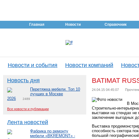
Главная
Новости
Справочник
Новости и события
Новости компаний
Новост
BATIMAT RUSSI
Новость дня
Перетяжка мебели. Топ 10
24.04.15 04:45:07
Прочтен
лучших в Москве
2026
2489
В Мос
Строительно-интерьерна
Все новости и публикации
выставки на стендах не 
заключение выгодных до
Лента новостей
Выставка продемонстрир
способность сектора по
Фабрика по ремонту
большой географический
мебели «BKREMONT» -