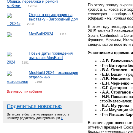
Обивка, перетяжка и ремонт
По этому поводу вырази
мебели.
17314
кризиса, и, когда все 
коллекцию. –
сообщила Н
Открыта регистрация на
эффект - мы хотим под
выставку «Загородный дом
– 2024»
2208
В этом году площадь выс
2015 заняли 3 павильона
MosBuild2024
2118
Spain, Confindustria Ce
Франции, Украины, Итали
специалистов посетили в
Участниками церемони
Новые даты проведения
выставки MosBuild
·
А.В. Белюченко
2024
2181
·
Г-н Витторио Б
·
В.А. Яковлев
- 
MosBuild 2024 - экспозиция
·
Е.В. Басин
- пре
отделочных
·
Л.В. Новикова
-
материалов
2190
·
Е.Н. Черненко
–
·
С.Г. Дегтярев
– 
Все новости и события
·
А.А. Стриганов
-
·
И.И. Пошастенк
стройматериалов;
Поделиться новостью
·
Е.А. Мугурова -
·
Г-н Маурицио Ф
·
Г-н Игнасио Ка
Вы можете бесплатно отправить новость
нашему редактору для публикации
»
Высокие адаптационные 
отметил президент Союз
большое количество уч