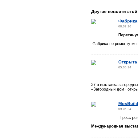
Другие новости этой
Фабрика 
08.07.26
Перетяну
Фабрика по ремонту мя
Открыта 
05.06.24
37-я выставка загородн
«Загородный дом» откры
MosBuil
09.05.24
Пресс-рел
Международная выста