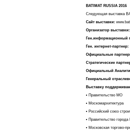
BATIMAT
RUSSIA
2016
Следующая выставка BAT
Сайт выставки:
www.bat
Организатор выставки:
Ген.информационный п
Ген. интернет-партнер:
Официальные партнер
Стратегические партне
Официальный Аналитич
Генеральный отраслево
Выставку поддерживаю
• Правительство МО
• Москомархитектура
• Российский союз стр
• Правительство город
• Московская торгово-