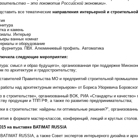
роительство – это локомотив Российской экономики»
.
дставить все тематические
направления
интерьерной и строительной
тия
рнитура
тка и камень
риалы. Интерьер
рьеры ванных комнат
ериалы и оборудование
, фурнитура. ПВХ. Алюминиевый профиль. Автоматика
лючила следующие мероприятия:
тура: смысл и образ будущего», организованная при поддержке Минэко
м по архитектуре и градостроительству;
дставителей Правительства МО и предприятий строительной промышленн
 работы над архитектурным интерьером» от Бориса Уборевича Боровског
во в строительстве», организованный ВОК, РИА «Стандарты и качество» 
ству продукции и ТПП РФ, а также по развитию предпринимательства;
упки в строительстве: найдены ли оптимальные решения?", организован
ятия в формате мастер-классов, конференций, лекций и круглых столов
15 на выставке BATIMAT RUSSIA
 BATIMAT RUSSIA, а также Совет экспертов интерьерного дизайна и архи