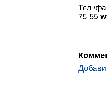
Тел./фак
75-55
w
Комме
Добави