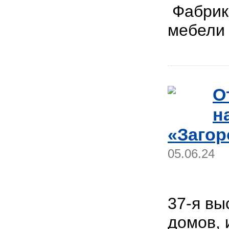
Фабрика
мебел
О
н
«Загор
05.06.24
37-я вы
домов, 