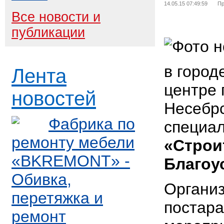
14.05.15 07:49:59
Пр
Все новости и
публикации
в город
Лента
центре 
новостей
Несебрс
Фабрика по
специа
ремонту мебели
«Строи
«BKREMONT» -
Благоус
Обивка,
Органи
перетяжка и
постара
ремонт