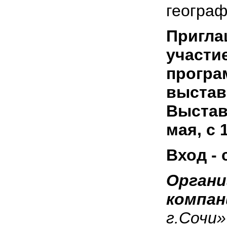
географ
Пригла
участи
програ
выста­
Выставк
мая, с 
Вход -
Органи
компа
г.Сочи»