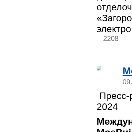
отдело
«Загор
электро
2208
M
09
Пресс-р
2024
Междун