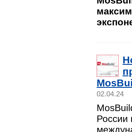
MosBui
максим
экспон
Н
п
MosBui
02.04.24
MosBuil
России 
междун