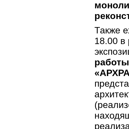
моноли
реконс
Также е
18.00 в
экспози
работы
«АРХРА
предст
архите
(реали
находящ
реализа