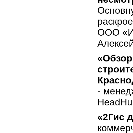
Основн
раскрое
ООО «И
Алексей
«Обзор
строит
Красно
- менед
HeadHun
«2Гис д
коммерч