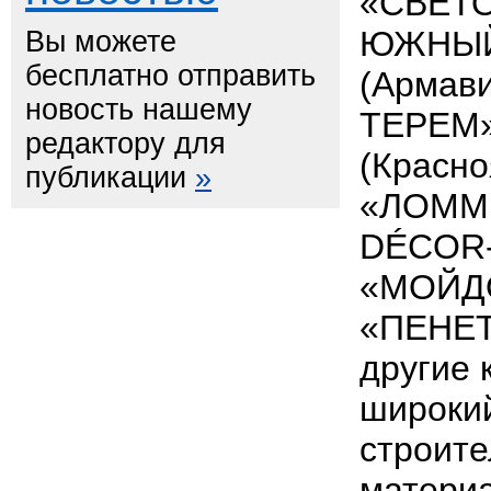
«СВЕТО
ЮЖНЫЙ
Вы можете
бесплатно отправить
(Армав
новость нашему
ТЕРЕМ»
редактору для
(Красно
публикации
»
«ЛОММЕ
DÉCOR-
«МОЙД
«ПЕНЕТ
другие 
широкий
строите
материа