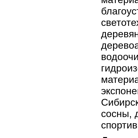
благоус
светоте
деревя
дерево
водоочи
гидрои
материа
экспоне
Сибирск
сосны, 
спортив