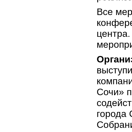
Все мер
конфер
центра.
меропри
Органи
выступ
компани
Сочи» п
содейс
города 
Собрани