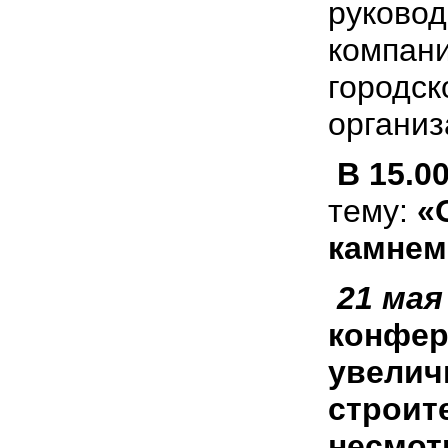
руковод
компани
городск
организ
В 15.0
тему:
«О
камнем
21 мая
конфер
увелич
строит
несмот