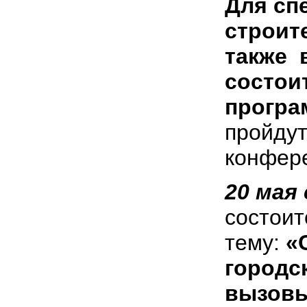
Для сп
строит
также 
состои
прогр
пройдут
конфере
20 мая 
состои
тему:
«
городс
вызовы