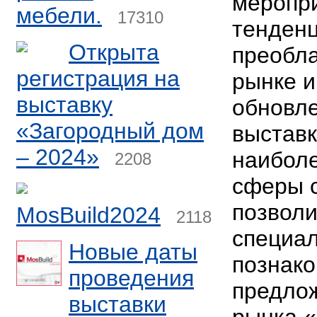
меропри
мебели.
17310
тенденц
Открыта
преобл
регистрация на
рынке и
выставку
обновл
«Загородный дом
выстав
– 2024»
наибол
2208
сферы с
позволи
MosBuild2024
2118
специа
Новые даты
познако
проведения
предло
выставки