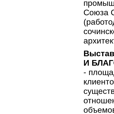
промышл
Союза 
(работо
сочинск
архитек
Выста
И БЛАГ
- площа
клиенто
сущест
отношен
объемо