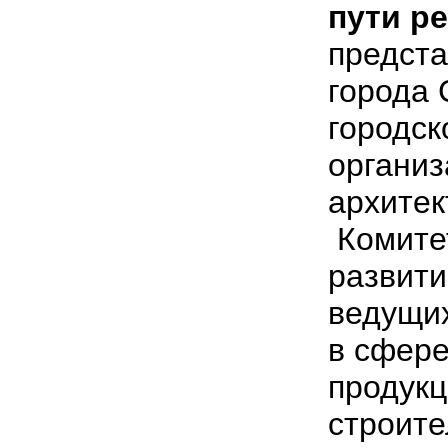
пути р
предст
города 
городс
органи
архитек
Комитет
развити
ведущи
в сфере
продукц
строите