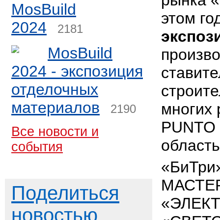
рынка «
MosBuild
этом го
2024
2181
экспоз
MosBuild
произво
2024 - экспозиция
ставите
отделочных
строите
материалов
многих 
2190
PUNTO 
Все новости и
област
события
«БиТри
МАСТЕР
Поделиться
«ЭЛЕКТ
новостью