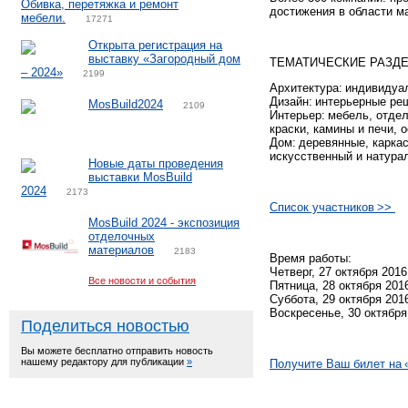
Обивка, перетяжка и ремонт
достижения в области м
мебели.
17271
Открыта регистрация на
выставку «Загородный дом
ТЕМАТИЧЕСКИЕ РАЗД
– 2024»
2199
Архитектура: индивидуа
Дизайн: интерьерные ре
MosBuild2024
2109
Интерьер: мебель, отдел
краски, камины и печи,
Дом: деревянные, карка
искусственный и натура
Новые даты проведения
выставки MosBuild
2024
2173
Список участников >
>
MosBuild 2024 - экспозиция
отделочных
материалов
2183
Время работы:
Четверг, 27 октября 2016
Все новости и события
Пятница, 28 октября 201
Суббота, 29 октября 201
Воскресенье, 30 октября
Поделиться новостью
Вы можете бесплатно отправить новость
нашему редактору для публикации
»
Получите Ваш билет н