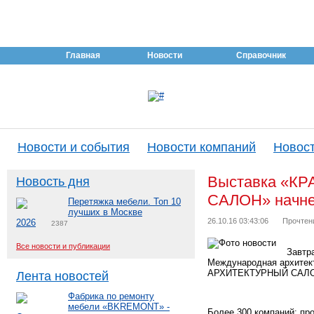
Главная
Новости
Справочник
Новости и события
Новости компаний
Новост
Выставка «
Новость дня
САЛОН» начнет
Перетяжка мебели. Топ 10
лучших в Москве
26.10.16 03:43:06
Прочтен
2026
2387
Все новости и публикации
Завтр
Международная архите
АРХИТЕКТУРНЫЙ САЛ
Лента новостей
Фабрика по ремонту
мебели «BKREMONT» -
Более 300 компаний: пр