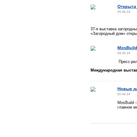
Открыта 
05.06.24
37-я выставка загородн
«Загородный дом» откры
MosBuil
09.05.24
Пресс-рел
Международная выста
Новые д
02.04.24
MosBuild 
главное м