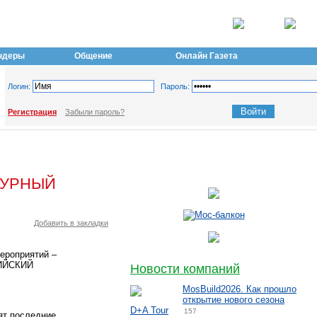
ндеры
Общение
Онлайн Газета
Логин:
Пароль:
Регистрация
Забыли пароль?
ТУРНЫЙ
Добавить в закладки
ероприятий –
СИЙСКИЙ
Новости компаний
MosBuild2026. Как прошло
открытие нового сезона
D+A Tour
157
ят последние