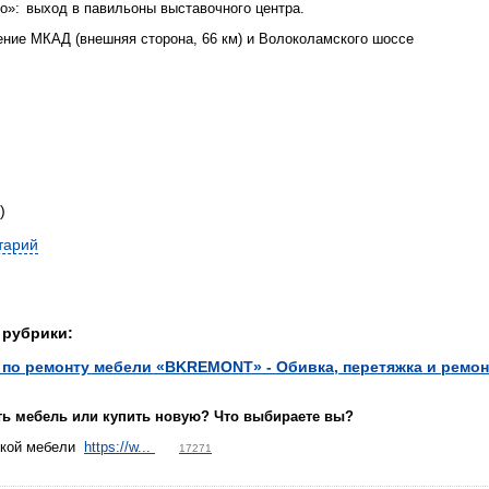
о»: выход в павильоны выставочного центра.
ение МКАД (внешняя сторона, 66 км) и Волоколамского шоссе
)
тарий
 рубрики:
по ремонту мебели «BKREMONT» - Обивка, перетяжка и ремон
ть мебель или купить новую? Что выбираете вы?
гкой мебели
https://w...
17271