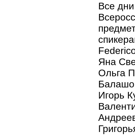
Все дни
Всеросс
предмет
спикера
Federico
Яна Све
Ольга П
Балашов
Игорь К
Валент
Андреев
Григорь