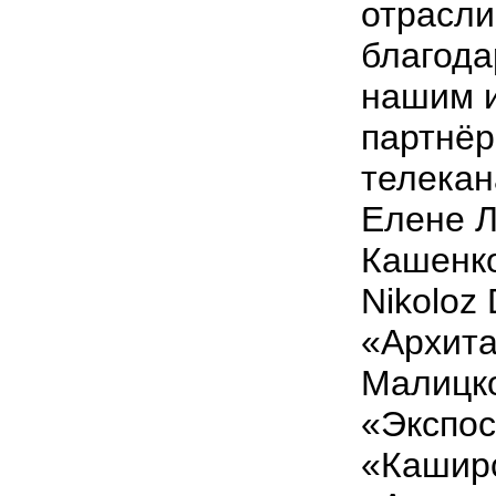
отрасли
благод
нашим 
партнёр
телека
Елене Л
Кашенко
Nikoloz 
«Архита
Малицко
«Экспос
«Каширс