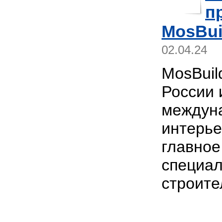
п
MosBui
02.04.24
MosBuil
России 
междуна
интерье
главное
специал
строите