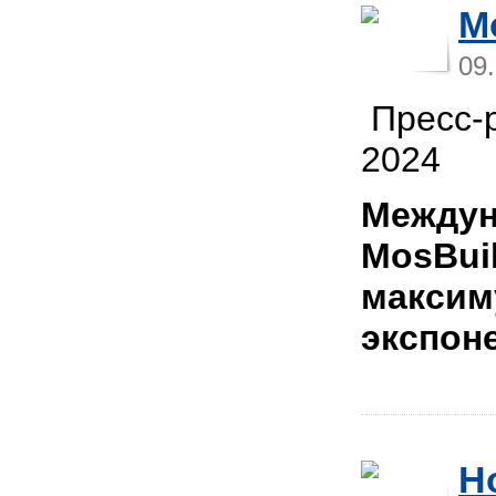
M
09
Пресс-р
2024
Междун
MosBui
максим
экспон
Н