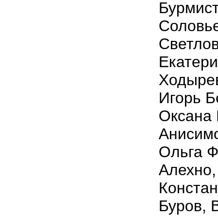
Бурмист
Соловье
Светлов
Екатери
Ходырев
Игорь Б
Оксана 
Анисимо
Ольга 
Алехно,
Констан
Буров, 