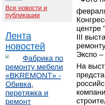
Все новости и
февраля
публикации
Конгрес
центре 
Лента
III выст
новостей
ремонту
Экспо –
Фабрика по
На выст
ремонту мебели
предст
«BKREMONT» -
российс
Обивка,
компани
перетяжка и
строите
ремонт