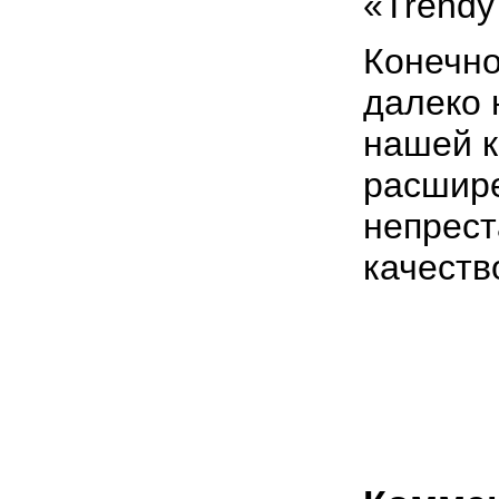
«Trendy
Конечно
далеко 
нашей к
расшир
непрест
качеств