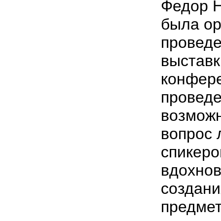
Федор 
была ор
провед
выставк
конфер
проведе
возможн
вопрос 
спикеро
вдохно
создани
предмет