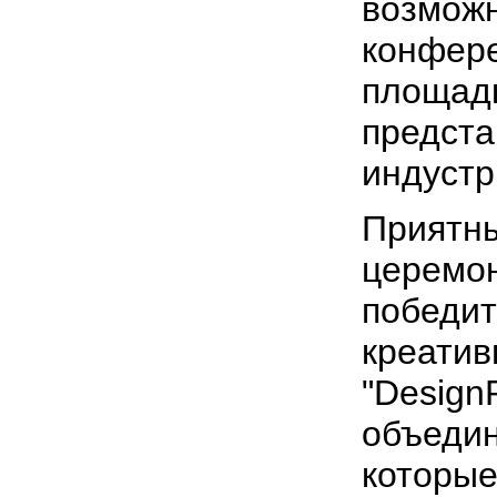
возмож
конфере
площад
предста
индустр
Приятн
церемо
победит
креатив
"Design
объедин
которые