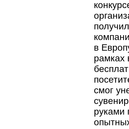
конкурс
организ
получил
компани
в Европ
рамках 
бесплат
посетит
смог ун
сувенир
руками 
опытных