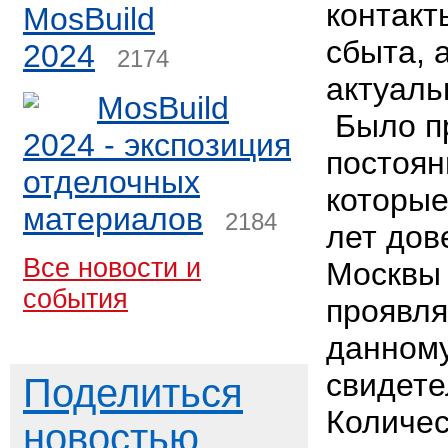
контакт
MosBuild
сбыта, 
2024
2174
актуал
MosBuild
Было пр
2024 - экспозиция
постоян
отделочных
которые
материалов
2184
лет дов
Все новости и
Москвы 
события
проявля
данному
свидете
Поделиться
Количес
новостью