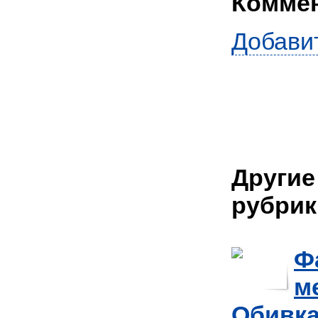
Комме
Добави
Другие
рубрик
Ф
м
Обивка