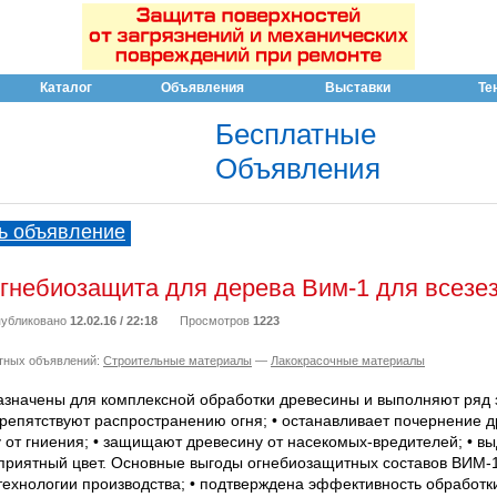
Каталог
Объявления
Выставки
Те
Бесплатные
Объявления
ь объявление
гнебиозащита для дерева Вим-1 для всезе
убликовано
12.02.16 / 22:18
Просмотров
1223
тных объявлений:
Строительные материалы
—
Лакокрасочные материалы
значены для комплексной обработки древесины и выполняют ряд 
репятствуют распространению огня; • останавливает почернение д
от гниения; • защищают древесину от насекомых-вредителей; • вы
приятный цвет. Основные выгоды огнебиозащитных составов ВИМ-1
технологии производства; • подтверждена эффективность обработк