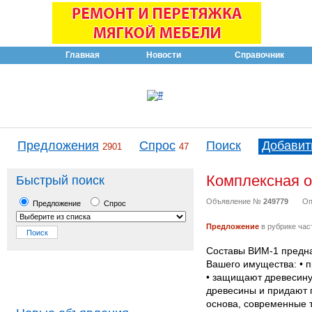
Главная
Новости
Справочник
Предложения
Спрос
Поиск
Добавит
2901
47
Комплексная о
Быстрый поиск
Объявление №
249779
Оп
Предложение
Спрос
Предложение
в рубрике час
Составы ВИМ-1 предна
Вашего имущества: • п
• защищают древесину 
древесины и придают 
основа, современные 