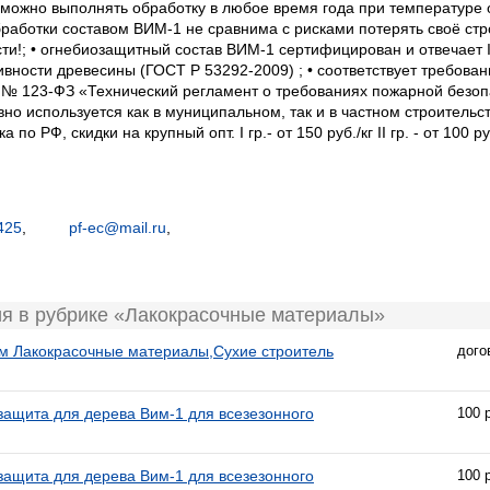
 можно выполнять обработку в любое время года при температуре от
работки составом ВИМ-1 не сравнима с рисками потерять своё стр
и!; • огнебиозащитный состав ВИМ-1 сертифицирован и отвечает I 
вности древесины (ГОСТ Р 53292-2009) ; • соответствует требова
г. № 123-ФЗ «Технический регламент о требованиях пожарной безоп
но используется как в муниципальном, так и в частном строительс
по РФ, скидки на крупный опт. I гр.- от 150 руб./кг II гр. - от 100 ру
425
,
pf-ec@mail.ru
,
ия в рубрике «Лакокрасочные материалы»
м Лакокрасочные материалы,Сухие строитель
дого
защита для дерева Вим-1 для всезезонного
100 
защита для дерева Вим-1 для всезезонного
100 