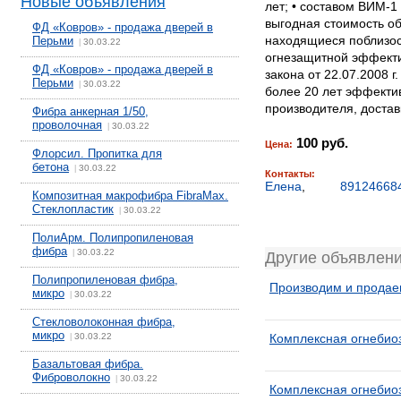
Новые объявления
лет; • составом ВИМ-1
выгодная стоимость об
ФД «Ковров» - продажа дверей в
находящиеся поблизост
Перьми
30.03.22
|
огнезащитной эффекти
ФД «Ковров» - продажа дверей в
закона от 22.07.2008 
Перьми
30.03.22
|
более 20 лет эффектив
производителя, доставка 
Фибра анкерная 1/50,
проволочная
30.03.22
|
100 руб.
Цена:
Флорсил. Пропитка для
бетона
30.03.22
|
Контакты:
Елена
,
89124668
Композитная макрофибра FibraMax.
Стеклопластик
30.03.22
|
ПолиАрм. Полипропиленовая
фибра
30.03.22
|
Другие объявлен
Полипропиленовая фибра,
Производим и продае
микро
30.03.22
|
Стекловолоконная фибра,
микро
30.03.22
Комплексная огнебио
|
Базальтовая фибра.
Фиброволокно
30.03.22
|
Комплексная огнебио