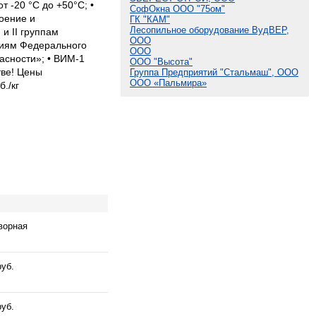
 -20 °С до +50°С; •
СофОкна ООО "75ом"
оение и
ГК "КАМ"
Лесопильное оборудование ВудВЕР,
и II группам
ООО
ниям Федерального
ООО
асности»; • ВИМ-1
ООО "Высота"
тве! Цены
Группа Предприятий "Стальмаш", ООО
ООО «Пальмира»
б./кг
ворная
руб.
руб.