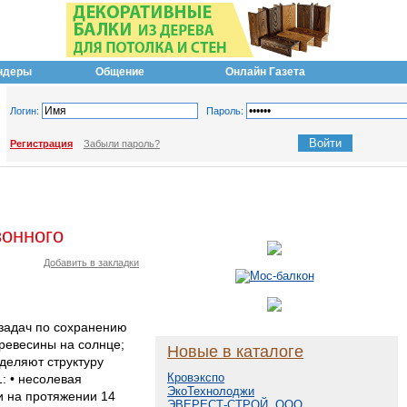
ндеры
Общение
Онлайн Газета
Логин:
Пароль:
Регистрация
Забыли пароль?
зонного
Добавить в закладки
задач по сохранению
ревесины на солнце;
Новые в каталоге
деляют структуру
Кровэкспо
: • несолевая
ЭкоТехнолоджи
и на протяжении 14
ЭВЕРЕСТ-СТРОЙ, ООО