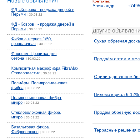
Новые объявления
Контакты:
Александр
,
+749
ФД «Ковров» - продажа дверей в
Перьми
30.03.22
|
ФД «Ковров» - продажа дверей в
Перьми
30.03.22
Другие объявлен
|
Фибра анкерная 1/50,
Сухая обрезная доска
проволочная
30.03.22
|
Флорсил. Пропитка для
бетона
Продаём оптом и мел
30.03.22
|
Композитная макрофибра FibraMax.
Стеклопластик
30.03.22
|
Оцилиндрованное бре
ПолиАрм. Полипропиленовая
фибра
30.03.22
|
Пиломатериал 6-12% 
Полипропиленовая фибра,
микро
30.03.22
|
Продам обрезную дос
Стекловолоконная фибра,
микро
30.03.22
|
Базальтовая фибра.
Террасные решения о
Фиброволокно
30.03.22
|