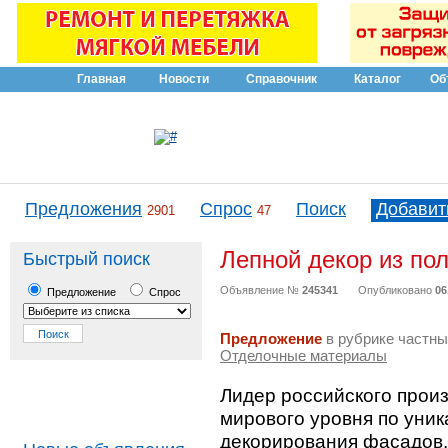
Главная
Новости
Справочник
Каталог
Об
Предложения
Спрос
Поиск
Добавит
2901
47
Лепной декор из по
Быстрый поиск
Объявление №
245341
Опубликовано
06
Предложение
Спрос
Предложение
в рубрике частны
Отделочные материалы
Лидер российского прои
мирового уровня по уник
декорирования фасадов