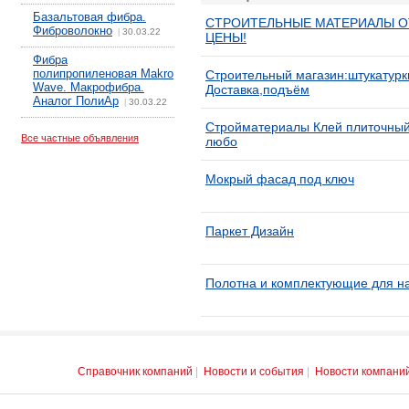
Базальтовая фибра.
СТРОИТЕЛЬНЫЕ МАТЕРИАЛЫ ОТ
Фиброволокно
30.03.22
|
ЦЕНЫ!
Фибра
полипропиленовая Makro
Строительный магазин:штукатур
Wave. Макрофибра.
Доставка,подъём
Аналог ПолиАр
30.03.22
|
Стройматериалы Клей плиточный 
Все частные объявления
любо
Мокрый фасад под ключ
Паркет Дизайн
Полотна и комплектующие для н
Справочник компаний
|
Новости и события
|
Новости компани