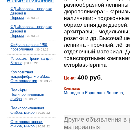
Новые объявления
разнообразной лепнины 
ФД «Ковров» - продажа
дюрополимера: - карнизы;
дверей в
наличники; - подоконные 
Перьми
30.03.22
|
обрамления для дверей, ар
ФД «Ковров» - продажа
архитравы; - модильоны; 
дверей в
Перьми
30.03.22
|
розетки и др. Высочайше
лепнина - прочный, лёгк
Фибра анкерная 1/50,
проволочная
30.03.22
|
отделочный материал. Д
транспортными компания
Флорсил. Пропитка для
бетона
30.03.22
evroplast-lepnina
|
Композитная
400 руб.
макрофибра FibraMax.
Цена:
Стеклопластик
30.03.22
|
Контакты:
ПолиАрм.
Менеджер Европласт-Лепнина
,
Полипропиленовая
фибра
30.03.22
|
Полипропиленовая
фибра, микро
30.03.22
|
Другие объявления в
Стекловолоконная
материалы»
фибра, микро
30.03.22
|