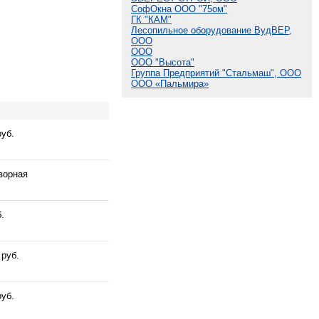
СофОкна ООО "75ом"
ГК "КАМ"
Лесопильное оборудование ВудВЕР,
ООО
ООО
ООО "Высота"
Группа Предприятий "Стальмаш", ООО
ООО «Пальмира»
руб.
ворная
.
 руб.
руб.