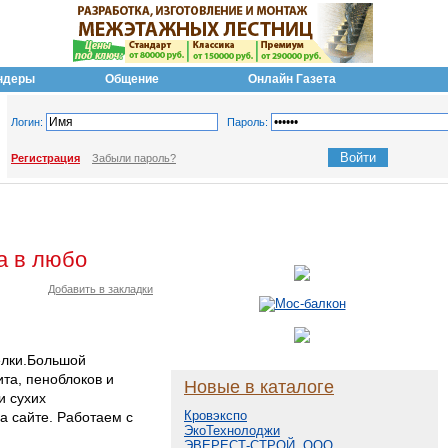
ндеры
Общение
Онлайн Газета
Логин:
Пароль:
Регистрация
Забыли пароль?
а в любо
Добавить в закладки
елки.Большой
та, пеноблоков и
Новые в каталоге
и сухих
Кровэкспо
а сайте. Работаем с
ЭкоТехнолоджи
ЭВЕРЕСТ-СТРОЙ, ООО