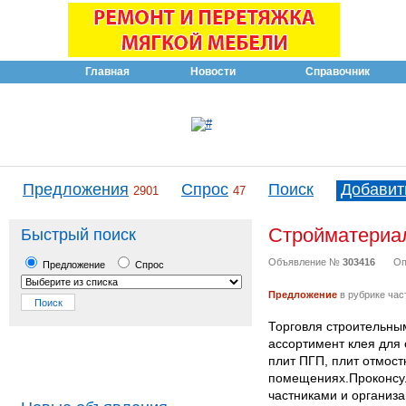
Главная
Новости
Справочник
Предложения
Спрос
Поиск
Добавит
2901
47
Стройматериал
Быстрый поиск
Объявление №
303416
Оп
Предложение
Спрос
Предложение
в рубрике час
Торговля строительны
ассортимент клея для 
плит ПГП, плит отмост
помещениях.Проконсуль
частниками и организ