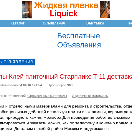
Каталог
Объявления
Выставки
Те
Бесплатные
Объявления
ь объявление
ы Клей плиточный Старпликс Т-11 доставк
убликовано
04.04.16 / 21:54
Просмотров
963
тных объявлений:
Строительные материалы
—
Отделочные материалы
ми и отделочными материалами для ремонта и строительства, отд
облицовочных действий используя плитки из керамики, керамограни
ки, природного камня, мрамора.Для проведения работ во влажных 
тироваться и заказать можно, как по телефону и конечно прямо н
ациями. Доставим в любой район Москвы и подмосковья.