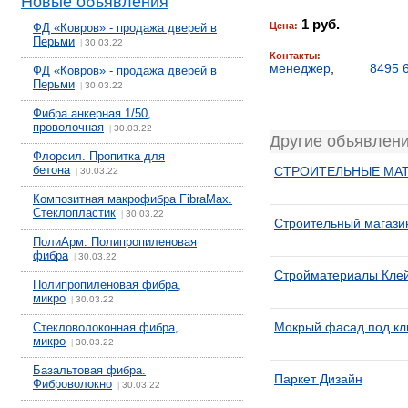
Новые объявления
1 руб.
Цена:
ФД «Ковров» - продажа дверей в
Перьми
30.03.22
|
Контакты:
менеджер
,
8495 
ФД «Ковров» - продажа дверей в
Перьми
30.03.22
|
Фибра анкерная 1/50,
проволочная
30.03.22
|
Другие объявлен
Флорсил. Пропитка для
бетона
СТРОИТЕЛЬНЫЕ МАТ
30.03.22
|
Композитная макрофибра FibraMax.
Стеклопластик
30.03.22
|
Строительный магази
ПолиАрм. Полипропиленовая
фибра
30.03.22
|
Стройматериалы Клей
Полипропиленовая фибра,
микро
30.03.22
|
Мокрый фасад под к
Стекловолоконная фибра,
микро
30.03.22
|
Базальтовая фибра.
Паркет Дизайн
Фиброволокно
30.03.22
|