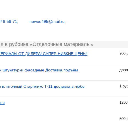
646-56-71
,
nowoe495@mail.ru
,
ия в рубрике «Отделочные материалы»
ЕРИАЛЫ ОТ ДИЛЕРА! СУПЕР-НИЗКИЕ ЦЕНЫ!
700 
н:штукатурки фасадные Доставка,подъём
дого
 плиточный Старпликс Т-11 доставка в любо
1 руб
люч
1250
500 