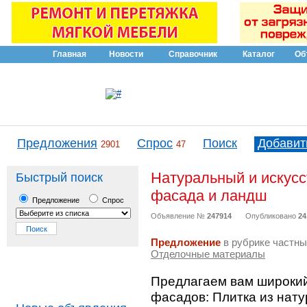
Главная
Новости
Справочник
Каталог
Об
Предложения
Спрос
Поиск
Добавит
2901
47
Натуральный и искусс
Быстрый поиск
фасада и ландш
Предложение
Спрос
Объявление №
247914
Опубликовано
24
Предложение
в рубрике частны
Отделочные материалы
Предлагаем вам широкий
фасадов: Плитка из нату