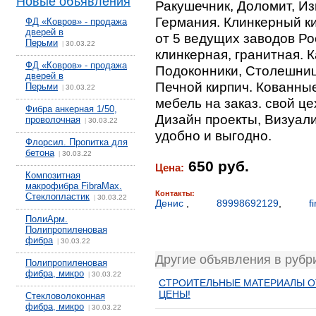
Новые объявления
Ракушечник, Доломит, Из
Германия. Клинкерный к
ФД «Ковров» - продажа
дверей в
от 5 ведущих заводов Ро
Перьми
30.03.22
|
клинкерная, гранитная. 
ФД «Ковров» - продажа
Подоконники, Столешниц
дверей в
Печной кирпич. Кованны
Перьми
30.03.22
|
мебель на заказ. свой ц
Фибра анкерная 1/50,
Дизайн проекты, Визуали
проволочная
30.03.22
|
удобно и выгодно.
Флорсил. Пропитка для
бетона
30.03.22
|
650 руб.
Цена:
Композитная
макрофибра FibraMax.
Контакты:
Стеклопластик
30.03.22
|
Денис
,
89998692129
,
f
ПолиАрм.
Полипропиленовая
фибра
30.03.22
|
Другие объявления в руб
Полипропиленовая
фибра, микро
30.03.22
|
СТРОИТЕЛЬНЫЕ МАТЕРИАЛЫ ОТ
ЦЕНЫ!
Стекловолоконная
фибра, микро
30.03.22
|