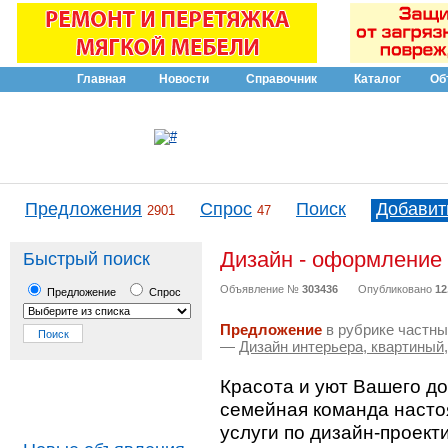
Главная
Новости
Справочник
Каталог
Об
Предложения
Спрос
Поиск
Добавит
2901
47
Дизайн - оформление 
Быстрый поиск
Объявление №
303436
Опубликовано
12
Предложение
Спрос
Предложение
в рубрике частны
—
Дизайн интерьера, квартины
Красота и уют Вашего д
семейная команда наст
услуги по дизайн-проект