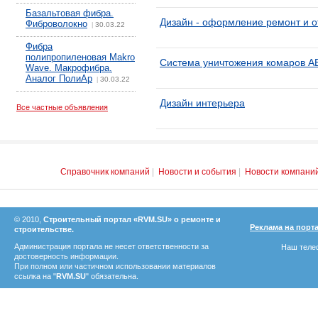
Базальтовая фибра.
Дизайн - оформление ремонт и о
Фиброволокно
30.03.22
|
Фибра
полипропиленовая Makro
Система уничтожения комаров 
Wave. Макрофибра.
Аналог ПолиАр
30.03.22
|
Дизайн интерьера
Все частные объявления
Справочник компаний
|
Новости и события
|
Новости компани
© 2010,
Строительный портал «RVM.SU» о ремонте и
Реклама на порт
строительстве.
Администрация портала не несет ответственности за
Наш телеф
достоверность информации.
При полном или частичном использовании материалов
ссылка на "
RVM.SU
" обязательна.