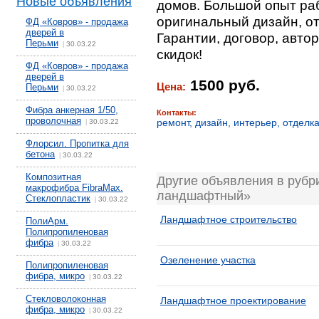
Новые объявления
домов. Большой опыт раб
оригинальный дизайн, о
ФД «Ковров» - продажа
дверей в
Гарантии, договор, авто
Перьми
30.03.22
|
скидок!
ФД «Ковров» - продажа
дверей в
1500 руб.
Цена:
Перьми
30.03.22
|
Фибра анкерная 1/50,
Контакты:
проволочная
ремонт, дизайн, интерьер, отделк
30.03.22
|
Флорсил. Пропитка для
бетона
30.03.22
|
Композитная
Другие объявления в рубр
макрофибра FibraMax.
ландшафтный»
Стеклопластик
30.03.22
|
Ландшафтное строительство
ПолиАрм.
Полипропиленовая
фибра
30.03.22
|
Озеленение участка
Полипропиленовая
фибра, микро
30.03.22
|
Стекловолоконная
Ландшафтное проектирование
фибра, микро
30.03.22
|