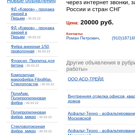
Новые объявления
через интернет звонки, 
России и стран СНГ
ФД «Ковров» - продажа
дверей в
Перьми
30.03.22
|
20000 руб.
Цена:
ФД «Ковров» - продажа
дверей в
Контакты:
Перьми
30.03.22
Роман Петрович
,
(910)18716
|
Фибра анкерная 1/50,
проволочная
30.03.22
|
Флорсил. Пропитка для
Другие объявления в рубр
бетона
30.03.22
|
работы»
Композитная
ООО АСО-ТРЕЙД
макрофибра FibraMax.
Стеклопластик
30.03.22
|
ПолиАрм.
Внутренняя отделка офисов, квар
Полипропиленовая
домов
фибра
30.03.22
|
Полипропиленовая
Асфальт-Техно - асфальтировани
фибра, микро
30.03.22
|
Московской
Стекловолоконная
Асфальт-Техно - асфальтировани
фибра, микро
30.03.22
|