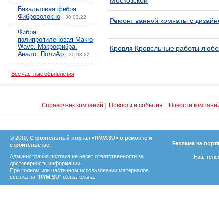
Московской
Базальтовая фибра.
Фиброволокно
30.03.22
|
Ремонт ванной комнаты с дизайн
Фибра
полипропиленовая Makro
Wave. Макрофибра.
Кровля Кровельные работы любо
Аналог ПолиАр
30.03.22
|
Все частные объявления
Справочник компаний
|
Новости и события
|
Новости компани
© 2010,
Строительный портал «RVM.SU» о ремонте и
Реклама на порт
строительстве.
Администрация портала не несет ответственности за
Наш телеф
достоверность информации.
При полном или частичном использовании материалов
ссылка на "
RVM.SU
" обязательна.