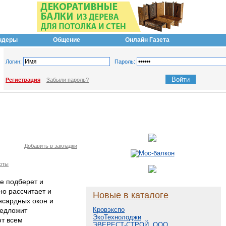
ндеры
Общение
Онлайн Газета
Логин:
Пароль:
Регистрация
Забыли пароль?
Добавить в закладки
оты
е подберет и
о рассчитает и
Новые в каталоге
нсардных окон и
Кровэкспо
редложит
ЭкоТехнолоджи
ют всем
ЭВЕРЕСТ-СТРОЙ, ООО