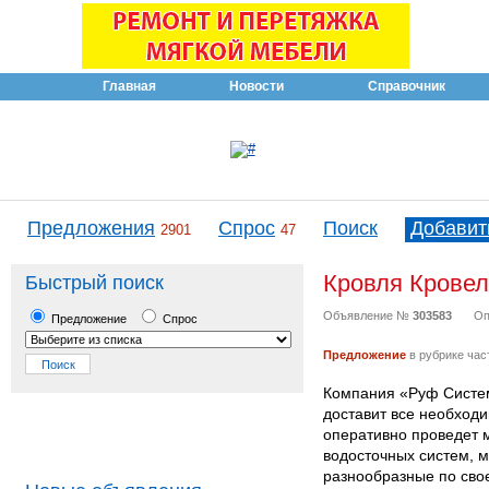
Главная
Новости
Справочник
Предложения
Спрос
Поиск
Добавит
2901
47
Кровля Крове
Быстрый поиск
Объявление №
303583
Оп
Предложение
Спрос
Предложение
в рубрике час
Компания «Руф Систем
доставит все необход
оперативно проведет 
водосточных систем, 
разнообразные по свое