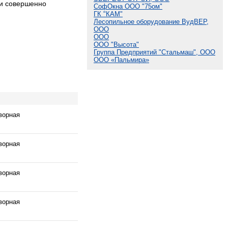
 и совершенно
СофОкна ООО "75ом"
ГК "КАМ"
Лесопильное оборудование ВудВЕР,
ООО
ООО
ООО "Высота"
Группа Предприятий "Стальмаш", ООО
ООО «Пальмира»
ворная
ворная
ворная
ворная