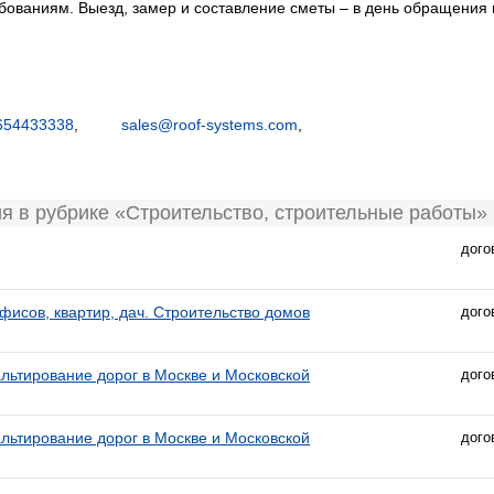
ебованиям. Выезд, замер и составление сметы – в день обращения
654433338
,
sales@roof-systems.com
,
я в рубрике «Строительство, строительные работы»
дого
фисов, квартир, дач. Строительство домов
дого
льтирование дорог в Москве и Московской
дого
льтирование дорог в Москве и Московской
дого