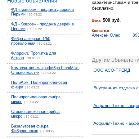
Новые объявления
характеристикам и тр
бесплатно.
ФД «Ковров» - продажа дверей в
Перьми
30.03.22
|
500 руб.
Цена:
ФД «Ковров» - продажа дверей в
Перьми
30.03.22
|
Контакты:
Алексей Олег
,
89
Фибра анкерная 1/50,
проволочная
30.03.22
|
Флорсил. Пропитка для
бетона
30.03.22
|
Другие объявлени
Композитная макрофибра FibraMax.
ООО АСО-ТРЕЙД
Стеклопластик
30.03.22
|
ПолиАрм. Полипропиленовая
фибра
Внутренняя отделка о
30.03.22
|
Полипропиленовая фибра,
микро
30.03.22
|
Асфальт-Техно - асфа
Стекловолоконная фибра,
микро
30.03.22
|
Асфальт-Техно - асфа
Базальтовая фибра.
Фиброволокно
30.03.22
|