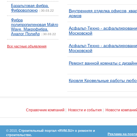
Базальтовая фибра.
Фиброволокно
Внутренняя отделка офисов, квар
30.03.22
|
домов
Фибра
полипропиленовая Makro
Асфальт-Техно - асфальтировани
Wave. Макрофибра.
Московской
Аналог ПолиАр
30.03.22
|
Асфальт-Техно - асфальтировани
Все частные объявления
Московской
Ремонт ванной комнаты с дизайн
Кровля Кровельные работы любо
Справочник компаний
|
Новости и события
|
Новости компани
© 2010,
Строительный портал «RVM.SU» о ремонте и
Реклама на порт
строительстве.