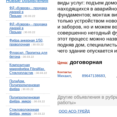
Новые объявления
виды услуг: подъем дом
находящихся в аварийно
ФД «Ковров» - продажа
дверей в
фундаментов; монтаж ви
Перьми
30.03.22
|
только устройством нов
ФД «Ковров» - продажа
и заборов, но и можем в
дверей в
совершенно негодный фу
Перьми
30.03.22
|
этот процесс можно назв
Фибра анкерная 1/50,
подняв дом, специалист
проволочная
30.03.22
|
чего здание опускается 
Флорсил. Пропитка для
бетона
30.03.22
|
договорная
Цена:
Композитная
макрофибра FibraMax.
Контакты:
Стеклопластик
30.03.22
|
Михаил
,
89647138683
,
ПолиАрм.
Полипропиленовая
фибра
30.03.22
|
Другие объявления в рубр
Полипропиленовая
фибра, микро
30.03.22
работы»
|
Стекловолоконная
ООО АСО-ТРЕЙД
фибра, микро
30.03.22
|