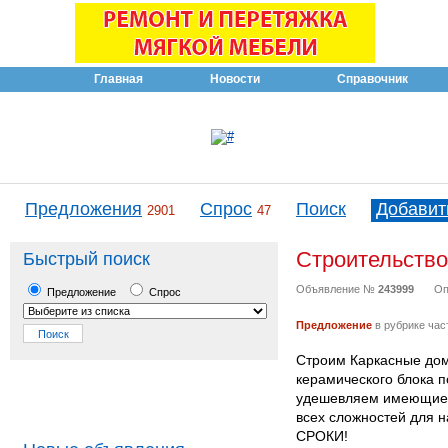
Главная
Новости
Справочник
Предложения
Спрос
Поиск
Добавит
2901
47
Строительство
Быстрый поиск
Объявление №
243999
Оп
Предложение
Спрос
Предложение
в рубрике час
Строим Каркасные дома
керамического блока п
удешевляем имеющиеся
всех сложностей для
СРОКИ!