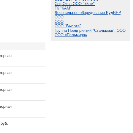
СофОкна ООО "75ом"
ГК "КАМ"
Лесопильное оборудование ВудВЕР,
ООО
ООО
ООО "Высота"
Группа Предприятий "Стальмаш", ООО
ООО «Пальмира»
ворная
ворная
ворная
ворная
 руб.