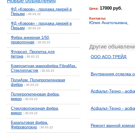
Новые объявления
17000 руб.
Цена:
ФД «Ковров» - продажа дверей в
Перьми
30.03.22
|
Контакты:
Юлия Анатольевна
,
ФД «Ковров» - продажа дверей в
Перьми
30.03.22
|
Фибра анкерная 1/50,
проволочная
30.03.22
|
Другие объявлени
Флорсил. Пропитка для
бетона
ООО АСО-ТРЕЙД
30.03.22
|
Композитная макрофибра FibraMax.
Стеклопластик
30.03.22
|
Внутренняя отделка о
ПолиАрм. Полипропиленовая
фибра
30.03.22
|
Асфальт-Техно - асфа
Полипропиленовая фибра,
микро
30.03.22
|
Асфальт-Техно - асфа
Стекловолоконная фибра,
микро
30.03.22
|
Базальтовая фибра.
Ремонт ванной комна
Фиброволокно
30.03.22
|