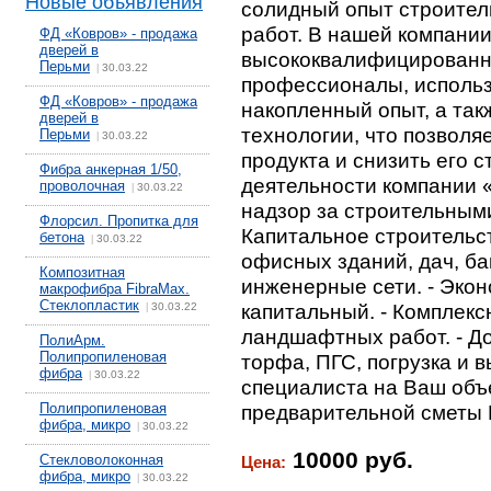
Новые объявления
солидный опыт строите
работ. В нашей компании
ФД «Ковров» - продажа
дверей в
высококвалифицированн
Перьми
30.03.22
|
профессионалы, использ
ФД «Ковров» - продажа
накопленный опыт, а та
дверей в
технологии, что позволя
Перьми
30.03.22
|
продукта и снизить его 
Фибра анкерная 1/50,
деятельности компании 
проволочная
30.03.22
|
надзор за строительным
Флорсил. Пропитка для
Капитальное строительст
бетона
30.03.22
|
офисных зданий, дач, ба
Композитная
инженерные сети. - Экон
макрофибра FibraMax.
Стеклопластик
капитальный. - Комплек
30.03.22
|
ландшафтных работ. - До
ПолиАрм.
Полипропиленовая
торфа, ПГС, погрузка и 
фибра
30.03.22
|
специалиста на Ваш объ
Полипропиленовая
предварительной смет
фибра, микро
30.03.22
|
10000 руб.
Стекловолоконная
Цена:
фибра, микро
30.03.22
|