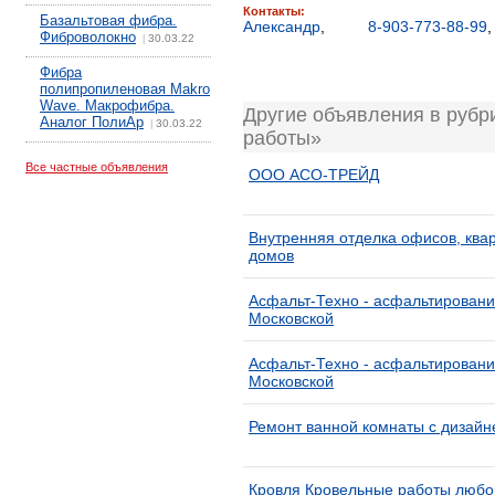
Контакты:
Базальтовая фибра.
Александр
,
8-903-773-88-99
Фиброволокно
30.03.22
|
Фибра
полипропиленовая Makro
Wave. Макрофибра.
Другие объявления в рубр
Аналог ПолиАр
30.03.22
|
работы»
Все частные объявления
ООО АСО-ТРЕЙД
Внутренняя отделка офисов, квар
домов
Асфальт-Техно - асфальтировани
Московской
Асфальт-Техно - асфальтировани
Московской
Ремонт ванной комнаты с дизайн
Кровля Кровельные работы любо