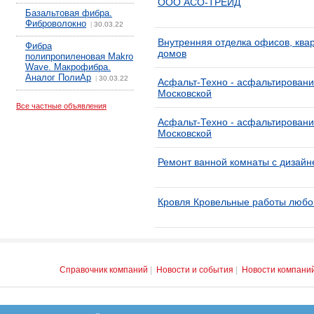
ООО АСО-ТРЕЙД
Базальтовая фибра.
Фиброволокно
30.03.22
|
Внутренняя отделка офисов, квар
Фибра
домов
полипропиленовая Makro
Wave. Макрофибра.
Аналог ПолиАр
30.03.22
|
Асфальт-Техно - асфальтировани
Московской
Все частные объявления
Асфальт-Техно - асфальтировани
Московской
Ремонт ванной комнаты с дизайн
Кровля Кровельные работы любо
Справочник компаний
|
Новости и события
|
Новости компани