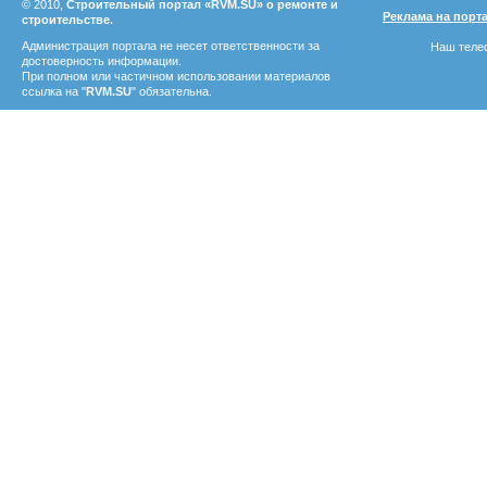
© 2010,
Строительный портал «RVM.SU» о ремонте и
Реклама на порт
строительстве.
Администрация портала не несет ответственности за
Наш телеф
достоверность информации.
При полном или частичном использовании материалов
ссылка на "
RVM.SU
" обязательна.