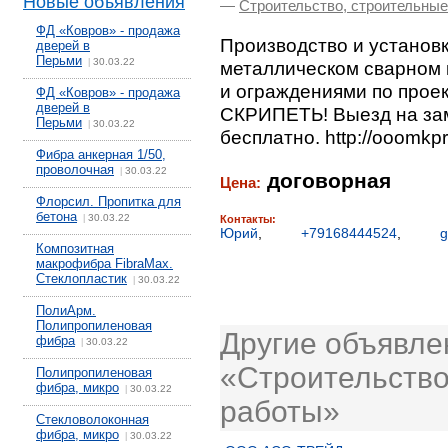
Новые объявления
—
Строительство, строительны
ФД «Ковров» - продажа
Производство и установк
дверей в
Перьми
30.03.22
|
металлическом сварном 
и ограждениями по прое
ФД «Ковров» - продажа
дверей в
СКРИПЕТЬ! Выезд на зам
Перьми
30.03.22
|
бесплатно. http://ooomkp
Фибра анкерная 1/50,
проволочная
30.03.22
|
договорная
Цена:
Флорсил. Пропитка для
бетона
30.03.22
|
Контакты:
Юрий
,
+79168444524
,
g
Композитная
макрофибра FibraMax.
Стеклопластик
30.03.22
|
ПолиАрм.
Полипропиленовая
Другие объявле
фибра
30.03.22
|
«Строительство
Полипропиленовая
фибра, микро
30.03.22
|
работы»
Стекловолоконная
фибра, микро
30.03.22
|