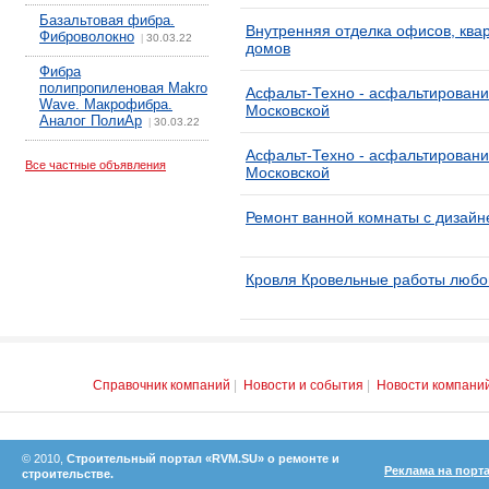
Базальтовая фибра.
Внутренняя отделка офисов, квар
Фиброволокно
30.03.22
|
домов
Фибра
полипропиленовая Makro
Асфальт-Техно - асфальтировани
Wave. Макрофибра.
Московской
Аналог ПолиАр
30.03.22
|
Асфальт-Техно - асфальтировани
Все частные объявления
Московской
Ремонт ванной комнаты с дизайн
Кровля Кровельные работы любо
Справочник компаний
|
Новости и события
|
Новости компани
© 2010,
Строительный портал «RVM.SU» о ремонте и
Реклама на порт
строительстве.