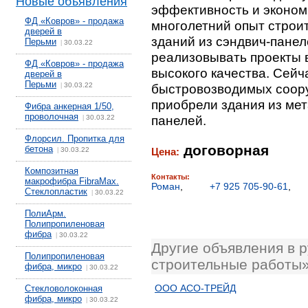
Новые объявления
эффективность и эконом
ФД «Ковров» - продажа
многолетний опыт строи
дверей в
зданий из сэндвич-панел
Перьми
30.03.22
|
реализовывать проекты в
ФД «Ковров» - продажа
высокого качества. Сейч
дверей в
Перьми
30.03.22
быстровозводимых соор
|
приобрели здания из ме
Фибра анкерная 1/50,
проволочная
панелей.
30.03.22
|
Флорсил. Пропитка для
договорная
бетона
30.03.22
Цена:
|
Композитная
Контакты:
макрофибра FibraMax.
Роман
,
+7 925 705-90-61
,
Стеклопластик
30.03.22
|
ПолиАрм.
Полипропиленовая
фибра
30.03.22
|
Другие объявления в 
Полипропиленовая
строительные работы
фибра, микро
30.03.22
|
ООО АСО-ТРЕЙД
Стекловолоконная
фибра, микро
30.03.22
|