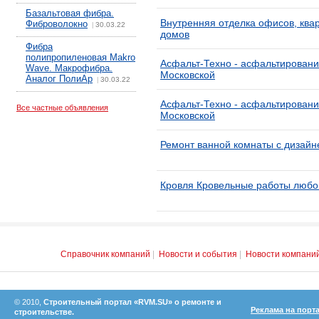
Базальтовая фибра.
Внутренняя отделка офисов, квар
Фиброволокно
30.03.22
|
домов
Фибра
полипропиленовая Makro
Асфальт-Техно - асфальтировани
Wave. Макрофибра.
Московской
Аналог ПолиАр
30.03.22
|
Асфальт-Техно - асфальтировани
Все частные объявления
Московской
Ремонт ванной комнаты с дизайн
Кровля Кровельные работы любо
Справочник компаний
|
Новости и события
|
Новости компани
© 2010,
Строительный портал «RVM.SU» о ремонте и
Реклама на порт
строительстве.