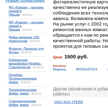
Новые объявления
фотореалистичную карти
качественно ее реализу
ФД «Ковров» - продажа
дверей в
соблюдения всех техноло
Перьми
30.03.22
|
аванса. Возможна компл
ФД «Ковров» - продажа
На рынке услуг с 2002 г
дверей в
ремонтов ванных комнат
Перьми
30.03.22
|
обращается к нам по ре
Фибра анкерная 1/50,
качественной работы. Н
проволочная
30.03.22
|
проектов для типовых са
Флорсил. Пропитка для
бетона
30.03.22
|
1500 руб.
Цена:
Композитная
макрофибра FibraMax.
Контакты:
Стеклопластик
30.03.22
|
Марина
,
89255447014
,
ПолиАрм.
Полипропиленовая
фибра
30.03.22
|
Другие объявления в рубр
Полипропиленовая
фибра, микро
работы»
30.03.22
|
Стекловолоконная
ООО АСО-ТРЕЙД
фибра, микро
30.03.22
|