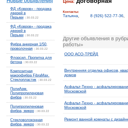
договорная
Новые объявления
Цена:
ФД «Ковров» - продажа
Контакты:
дверей в
Татьяна
,
8 (926) 522-77-36
Перьми
30.03.22
|
ФД «Ковров» - продажа
дверей в
Перьми
30.03.22
|
Другие объявления в рубр
работы»
Фибра анкерная 1/50,
проволочная
30.03.22
|
ООО АСО-ТРЕЙД
Флорсил. Пропитка для
бетона
30.03.22
|
Внутренняя отделка офисов, квар
Композитная
домов
макрофибра FibraMax.
Стеклопластик
30.03.22
|
Асфальт-Техно - асфальтировани
ПолиАрм.
Московской
Полипропиленовая
фибра
30.03.22
|
Асфальт-Техно - асфальтировани
Полипропиленовая
Московской
фибра, микро
30.03.22
|
Ремонт ванной комнаты с дизайн
Стекловолоконная
фибра, микро
30.03.22
|