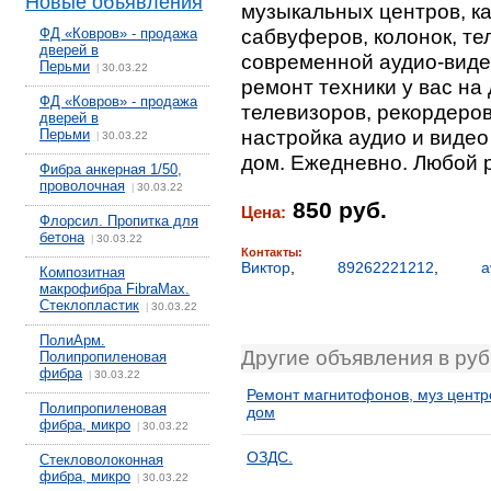
Новые объявления
музыкальных центров, к
сабвуферов, колонок, те
ФД «Ковров» - продажа
дверей в
современной аудио-виде
Перьми
30.03.22
|
ремонт техники у вас на
ФД «Ковров» - продажа
телевизоров, рекордеро
дверей в
настройка аудио и виде
Перьми
30.03.22
|
дом. Ежедневно. Любой 
Фибра анкерная 1/50,
проволочная
30.03.22
|
850 руб.
Цена:
Флорсил. Пропитка для
бетона
30.03.22
|
Контакты:
Виктор
,
89262221212
,
a
Композитная
макрофибра FibraMax.
Стеклопластик
30.03.22
|
ПолиАрм.
Другие объявления в ру
Полипропиленовая
фибра
30.03.22
|
Ремонт магнитофонов, муз центр
Полипропиленовая
дом
фибра, микро
30.03.22
|
ОЗДС.
Стекловолоконная
фибра, микро
30.03.22
|