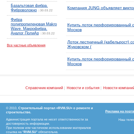
Базальтовая фибра.
Компания JUNG объявляет викто
Фиброволокно
30.03.22
|
Фибра
полипропиленовая Makro
Купить лоток перфорированный о
Wave. Макрофибра.
Москов
Аналог ПолиАр
30.03.22
|
Лоток лестничный (кабельрост) с
Все частные объявления
Жуковском (
Купить лоток перфорированный о
Москов
Справочник компаний
|
Новости и события
|
Новости компани
© 2010,
Строительный портал «RVM.SU» о ремонте и
Реклама на порт
строительстве.
Администрация портала не несет ответственности за
Наш телеф
достоверность информации.
При полном или частичном использовании материалов
ссылка на "
RVM.SU
" обязательна.