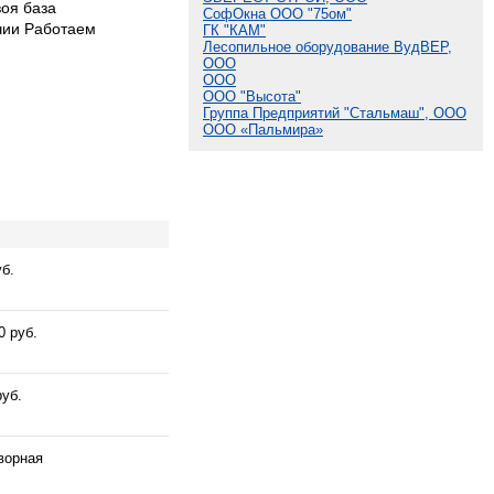
воя база
СофОкна ООО "75ом"
чии Работаем
ГК "КАМ"
Лесопильное оборудование ВудВЕР,
ООО
ООО
ООО "Высота"
Группа Предприятий "Стальмаш", ООО
ООО «Пальмира»
уб.
0 руб.
руб.
ворная