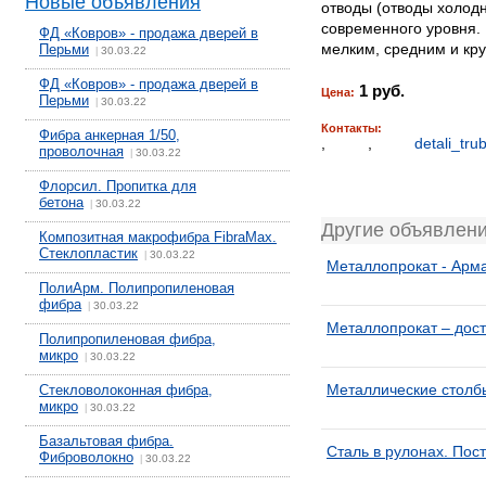
Новые объявления
отводы (отводы холодн
современного уровня.
ФД «Ковров» - продажа дверей в
мелким, средним и кру
Перьми
30.03.22
|
ФД «Ковров» - продажа дверей в
1 руб.
Цена:
Перьми
30.03.22
|
Контакты:
Фибра анкерная 1/50,
,
,
detali_tr
проволочная
30.03.22
|
Флорсил. Пропитка для
бетона
30.03.22
|
Другие объявлени
Композитная макрофибра FibraMax.
Стеклопластик
30.03.22
|
Металлопрокат - Арма
ПолиАрм. Полипропиленовая
фибра
30.03.22
|
Металлопрокат – дост
Полипропиленовая фибра,
микро
30.03.22
|
Металлические столб
Стекловолоконная фибра,
микро
30.03.22
|
Базальтовая фибра.
Сталь в рулонах. По
Фиброволокно
30.03.22
|