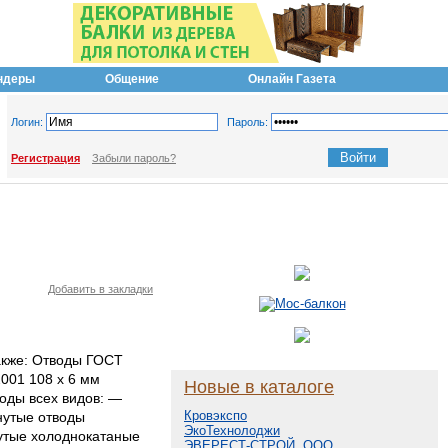
ндеры
Общение
Онлайн Газета
Логин:
Пароль:
Регистрация
Забыли пароль?
Добавить в закладки
акже: Отводы ГОСТ
001 108 х 6 мм
Новые в каталоге
оды всех видов: —
Кровэкспо
нутые отводы
ЭкоТехнолоджи
утые холоднокатаные
ЭВЕРЕСТ-СТРОЙ, ООО