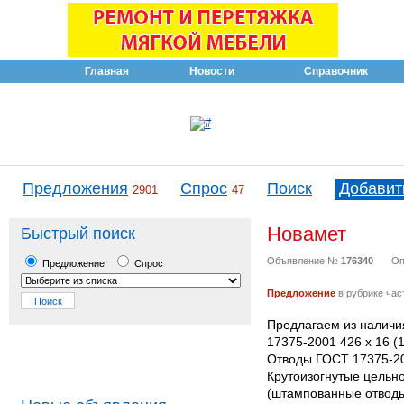
Главная
Новости
Справочник
Предложения
Спрос
Поиск
Добавит
2901
47
Новамет
Быстрый поиск
Объявление №
176340
Оп
Предложение
Спрос
Предложение
в рубрике час
Предлагаем из наличи
17375-2001 426 х 16 
Отводы ГОСТ 17375-20
Крутоизогнутые цельн
(штампованные отводы