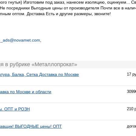
ого гнутья) Изготовим под заказ, нанесем изоляцию, оцинкуем... С
 Не посредники Выгодные цены от производителя Почти все в нали
пным оптом. Доставка Есть и другие размеры, звоните!
ub_ads@novamet.com
,
я в рубрике «Металлопрокат»
тура, Балка, Сетка Доставка по Москве
17 р
авка по Москве и области
3099
ы. ОПТ и РОЗН
210 
ставщик! ВЫГОДНЫЕ цены! ОПТ
дого