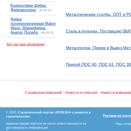
Базальтовая фибра.
Фиброволокно
30.03.22
|
Металлические столбы. ОПТ и Р
Фибра
полипропиленовая Makro
Wave. Макрофибра.
Сталь в рулонах. Поставщик! В
Аналог ПолиАр
30.03.22
|
Все частные объявления
Металлолом. Прием и Вывоз Мет
Припой ПОС 40, ПОС 61, ПОС 30
Справочник компаний
|
Новости и события
|
Новости компани
© 2010,
Строительный портал «RVM.SU» о ремонте и
Реклама на порт
строительстве.
Администрация портала не несет ответственности за
Наш телеф
достоверность информации.