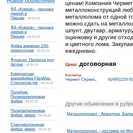
Новые объявления
ценам! Компания Чермет
металлоконструкций люб
ФД «Ковров» - продажа
дверей в
металлолома от одной т
Перьми
30.03.22
|
можно сдать на металло
ФД «Ковров» - продажа
шпунт, двутавр, арматуру
дверей в
оцинковку и другие отхо
Перьми
30.03.22
|
и цветного лома. Закупа
Фибра анкерная 1/50,
ежедневно.
проволочная
30.03.22
|
Флорсил. Пропитка для
договорная
Цена:
бетона
30.03.22
|
Композитная
Контакты:
макрофибра FibraMax.
Чермет Сервис
,
8(495)220-5
Стеклопластик
30.03.22
|
ПолиАрм.
Полипропиленовая
фибра
30.03.22
|
Другие объявления в рубр
Полипропиленовая
Металлопрокат - Арматура, Балка
фибра, микро
30.03.22
|
Стекловолоконная
фибра, микро
30.03.22
|
Металлопрокат – доставка по Мос