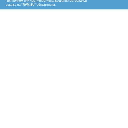
При полном или частичном использовании материалов
ссылка на "
RVM.SU
" обязательна.