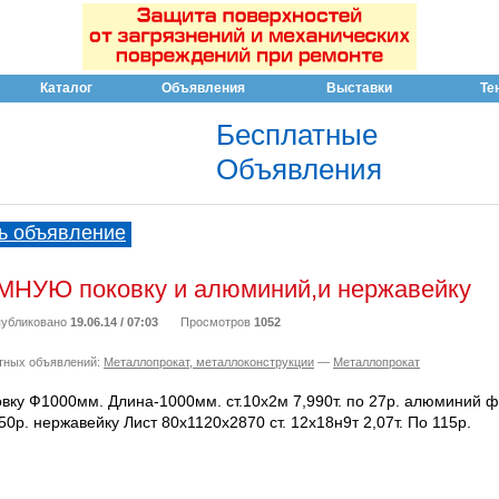
Каталог
Объявления
Выставки
Те
Бесплатные
Объявления
ь объявление
НУЮ поковку и алюминий,и нержавейку
убликовано
19.06.14 / 07:03
Просмотров
1052
тных объявлений:
Металлопрокат, металлоконструкции
—
Металлопрокат
вку Ф1000мм. Длина-1000мм. ст.10х2м 7,990т. по 27р. алюминий ф
50р. нержавейку Лист 80х1120х2870 ст. 12х18н9т 2,07т. По 115р.