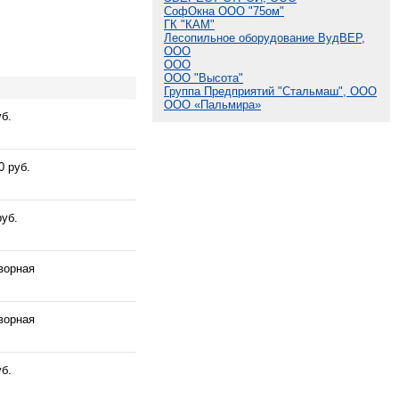
СофОкна ООО "75ом"
ГК "КАМ"
Лесопильное оборудование ВудВЕР,
ООО
ООО
ООО "Высота"
Группа Предприятий "Стальмаш", ООО
ООО «Пальмира»
уб.
0 руб.
руб.
ворная
ворная
уб.