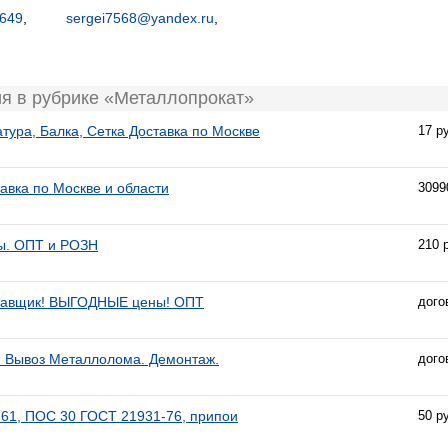
649
,
sergei7568@yandex.ru
,
я в рубрике «Металлопрокат»
тура, Балка, Сетка Доставка по Москве
17 р
авка по Москве и области
3099
ы. ОПТ и РОЗН
210 
ставщик! ВЫГОДНЫЕ цены! ОПТ
дого
 Вывоз Металлолома. Демонтаж.
дого
61, ПОС 30 ГОСТ 21931-76, припои
50 р