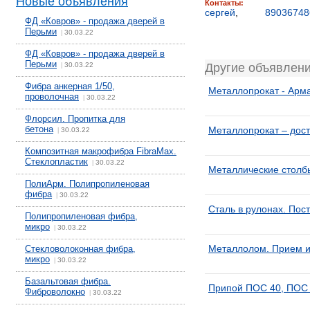
Новые объявления
Контакты:
сергей
,
89036748
ФД «Ковров» - продажа дверей в
Перьми
30.03.22
|
ФД «Ковров» - продажа дверей в
Перьми
30.03.22
Другие объявлени
|
Фибра анкерная 1/50,
Металлопрокат - Арма
проволочная
30.03.22
|
Флорсил. Пропитка для
бетона
Металлопрокат – дост
30.03.22
|
Композитная макрофибра FibraMax.
Стеклопластик
30.03.22
|
Металлические столб
ПолиАрм. Полипропиленовая
фибра
30.03.22
|
Сталь в рулонах. По
Полипропиленовая фибра,
микро
30.03.22
|
Металлолом. Прием и
Стекловолоконная фибра,
микро
30.03.22
|
Базальтовая фибра.
Припой ПОС 40, ПОС 
Фиброволокно
30.03.22
|