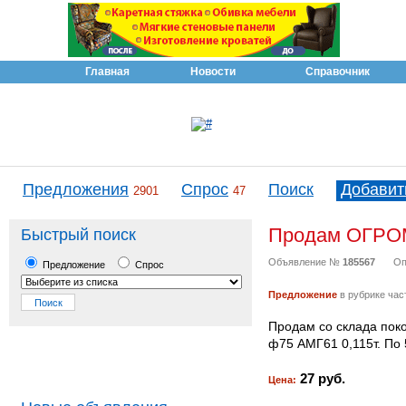
Главная
Новости
Справочник
Предложения
Спрос
Поиск
Добавит
2901
47
Продам ОГРОМ
Быстрый поиск
Объявление №
185567
Оп
Предложение
Спрос
Предложение
в рубрике час
Продам со склада поко
ф75 АМГ61 0,115т. По 
27 руб.
Цена: